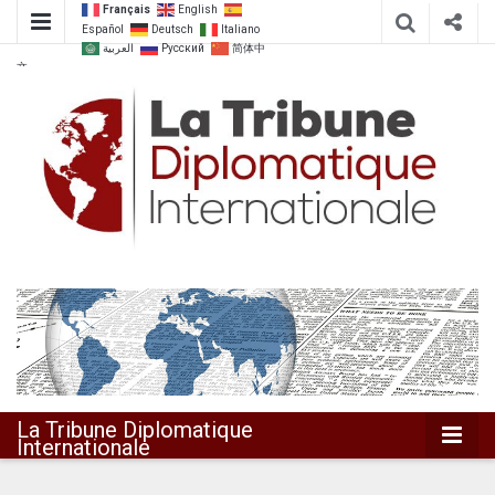
Français
English
Español
Deutsch
Italiano
العربية
Русский
简体中
文
Dialoguer pour agir ensemble
La Tribune
Diplomatique
Internationale
La Tribune Diplomatique
Internationale