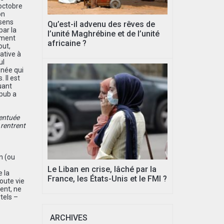
’octobre
on
 sens
Qu’est-il advenu des rêves de
par la
l’unité Maghrébine et de l’unité
ement
africaine ?
out,
ative à
ul
énée qui
 Il est
uant
 pub a
centuée
 rentrent
n (ou
Le Liban en crise, lâché par la
e la
France, les États-Unis et le FMI ?
oute vie
ent, ne
tels –
ARCHIVES