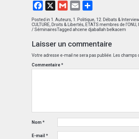
Facebook
X
Gmail
Email
Partager
Posted in
1. Auteurs
,
1. Politique
,
12. Débats & Intervie
CULTURE
,
Droits & Libertés
,
ETATS membres de l'ONU
,
/ Séminaires
Tagged
ahcene djaballah belkacem
Laisser un commentaire
Votre adresse e-mail ne sera pas publiée.
Les champs o
Commentaire
*
Nom
*
E-mail
*