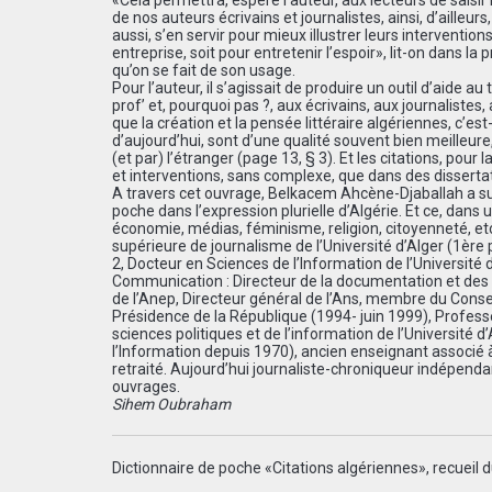
«Cela permettra, espère l’auteur, aux lecteurs de saisir 
de nos auteurs écrivains et journalistes, ainsi, d’ailleu
aussi, s’en servir pour mieux illustrer leurs intervention
entreprise, soit pour entretenir l’espoir», lit-on dans la
qu’on se fait de son usage.
Pour l’auteur, il s’agissait de produire un outil d’aide au t
prof’ et, pourquoi pas ?, aux écrivains, aux journaliste
que la création et la pensée littéraire algériennes, c’est
d’aujourd’hui, sont d’une qualité souvent bien meilleure
(et par) l’étranger (page 13, § 3). Et les citations, pour
et interventions, sans complexe, que dans des disserta
A travers cet ouvrage, Belkacem Ahcène-Djaballah a su, 
poche dans l’expression plurielle d’Algérie. Et ce, dans u
économie, médias, féminisme, religion, citoyenneté, et
supérieure de journalisme de l’Université d’Alger (1ère 
2, Docteur en Sciences de l’Information de l’Université 
Communication : Directeur de la documentation et des pu
de l’Anep, Directeur général de l’Ans, membre du Consei
Présidence de la République (1994- juin 1999), Professe
sciences politiques et de l’information de l’Université 
l’Information depuis 1970), ancien enseignant associé à 
retraité. Aujourd’hui journaliste-chroniqueur indépendan
ouvrages.
Sihem Oubraham
Dictionnaire de poche «Citations algériennes», recueil 