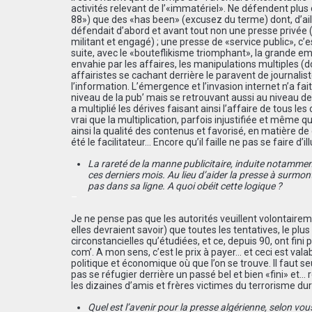
activités relevant de l’«immatériel». Ne défendent plus 
88») que des «has been» (excusez du terme) dont, d’ail
défendait d’abord et avant tout non une presse privée
militant et engagé) ; une presse de «service public», c’e
suite, avec le «bouteflikisme triomphant», la grande e
envahie par les affaires, les manipulations multiples (d
affairistes se cachant derrière le paravent de journalist
l’information. L’émergence et l’invasion internet n’a fa
niveau de la pub’ mais se retrouvant aussi au niveau de
a multiplié les dérives faisant ainsi l’affaire de tous les
vrai que la multiplication, parfois injustifiée et mêm
ainsi la qualité des contenus et favorisé, en matière de
été le facilitateur… Encore qu’il faille ne pas se faire d’i
La rareté de la manne publicitaire, induite notammen
ces derniers mois. Au lieu d’aider la presse à surmont
pas dans sa ligne. A quoi obéit cette logique ?
–
Je ne pense pas que les autorités veuillent volontairem
elles devraient savoir) que toutes les tentatives, le plu
circonstancielles qu’étudiées, et ce, depuis 90, ont fini 
com’. A mon sens, c’est le prix à payer… et ceci est val
politique et économique où que l’on se trouve. Il faut
pas se réfugier derrière un passé bel et bien «fini» et…
les dizaines d’amis et frères victimes du terrorisme dur
Quel est l’avenir pour la presse algérienne, selon vou