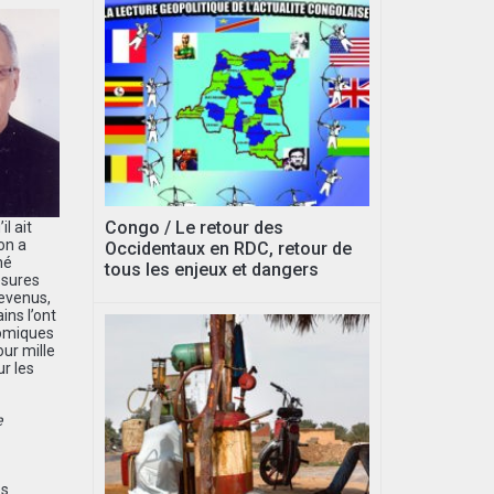
Congo / Le retour des
l ait
on a
Occidentaux en RDC, retour de
hé
tous les enjeux et dangers
esures
devenus,
ins l’ont
nomiques
our mille
r les
e
es