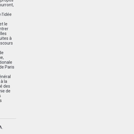
s propos
ourront,
 l’idée
et le
ntrer
lles
uites à
discours
de
ue,
tionale
de Paris
énéral
à la
té des
mie de
s
s
A.