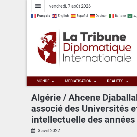
vendredi, 7 août 2026
Français
English
Español
Deutsch
Italiano
بية
Dialoguer pour agir ensemble
La Tribune
MONDE
MEDIATISATION
REALITES
Diplomatique
Algérie / Ahcene Djaball
associé des Universités et
Internationale
intellectuelle des années 
3 avril 2022