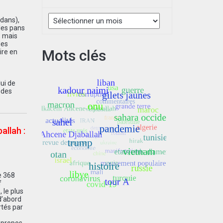
Archives
edans),
les pans
, mais
des
Mots clés
ire en
ui de
 des
allah :
e 368
f
 le plus
d’abord
rtés par