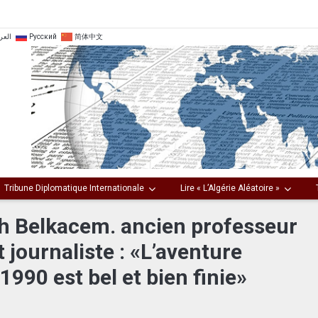
العر
Русский
简体中文
Tribune Diplomatique Internationale
Lire « L’Algérie Aléatoire »
ah Belkacem. ancien professeur
 journaliste : «L’aventure
1990 est bel et bien finie»