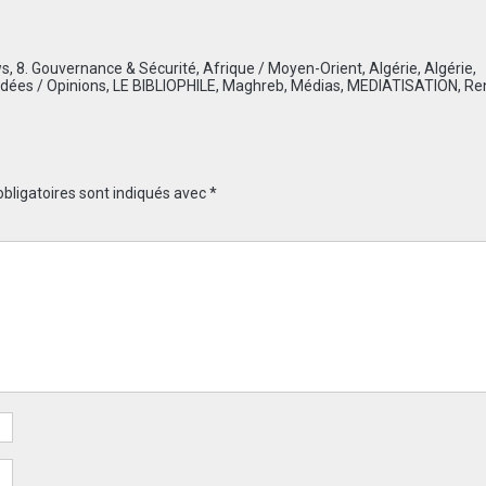
ws
,
8. Gouvernance & Sécurité
,
Afrique / Moyen-Orient
,
Algérie
,
Algérie
,
Idées / Opinions
,
LE BIBLIOPHILE
,
Maghreb
,
Médias
,
MEDIATISATION
,
Re
bligatoires sont indiqués avec
*