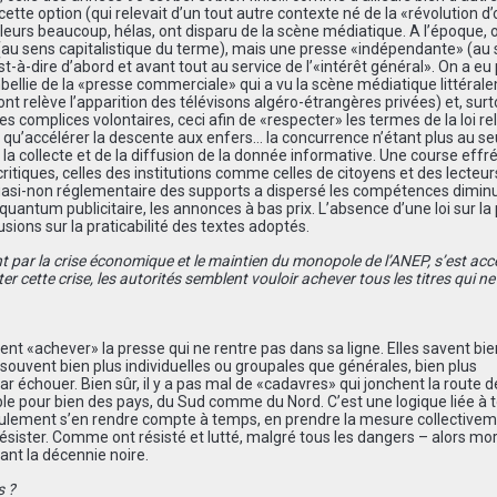
cette option (qui relevait d’un tout autre contexte né de la «révolution d
leurs beaucoup, hélas, ont disparu de la scène médiatique. A l’époque, 
 (au sens capitalistique du terme), mais une presse «indépendante» (au
st-à-dire d’abord et avant tout au service de l’«intérêt général». On a eu 
mbellie de la «presse commerciale» qui a vu la scène médiatique littéral
ont relève l’apparition des télévisons algéro-étrangères privées) et, surt
es complices volontaires, ceci afin de «respecter» les termes de la loi rel
it qu’accélérer la descente aux enfers… la concurrence n’étant plus au se
 la collecte et de la diffusion de la donnée informative. Une course effr
 critiques, celles des institutions comme celles de citoyens et des lecteurs.
e quasi-non réglementaire des supports a dispersé les compétences dimin
 quantum publicitaire, les annonces à bas prix. L’absence d’une loi sur la
llusions sur la praticabilité des textes adoptés.
t par la crise économique et le maintien du monopole de l’ANEP, s’est ac
er cette crise, les autorités semblent vouloir achever tous les titres qui ne
ent «achever» la presse qui ne rentre pas dans sa ligne. Elles savent bie
s souvent bien plus individuelles ou groupales que générales, bien plus
par échouer. Bien sûr, il y a pas mal de «cadavres» qui jonchent la route d
able pour bien des pays, du Sud comme du Nord. C’est une logique liée à t
 seulement s’en rendre compte à temps, en prendre la mesure collectivem
 résister. Comme ont résisté et lutté, malgré tous les dangers – alors mor
ant la décennie noire.
s ?