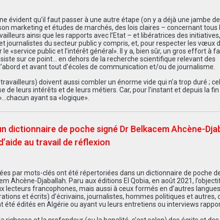
igne évident qu’il faut passer à une autre étape (on y a déjà une jambe d
on marketing et études de marchés, des lois claires – concernant tous 
lleurs ainsi que les rapports avec l’Etat – et libératrices des initiatives
 et journalistes du secteur public y compris, et, pour respecter les vœux 
«service public et l’intérêt général». Il y a, bien sûr, un gros effort à fa
nsiste sur ce point… en dehors de la recherche scientifique relevant des
d’abord et avant tout d’écoles de communication et/ou de journalisme.
availleurs) doivent aussi combler un énorme vide qui n’a trop duré ; cel
de leurs intérêts et de leurs métiers. Car, pour l’instant et depuis la fin
i»…chacun ayant sa «logique».
 un dictionnaire de poche signé Dr Belkacem Ahcène-Djab
d’aide au travail de réflexion
ssées par mots-clés ont été répertoriées dans un dictionnaire de poche d
em Ahcène-Djaballah. Paru aux éditions El Qobia, en août 2021, l’objecti
aux lecteurs francophones, mais aussi à ceux formés en d’autres langues,
ons et écrits) d’écrivains, journalistes, hommes politiques et autres, 
ant été édités en Algérie ou ayant vu leurs entretiens ou interviews rappo