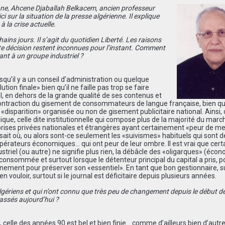
ne, Ahcene Djaballah Belkacem, ancien professeur
ici sur la situation de la presse algérienne. Il explique
 la crise actuelle.
ins jours. Il s’agit du quotidien Liberté. Les raisons
tte décision restent inconnues pour l’instant. Comment
ant à un groupe industriel ?
–
isqu’il y a un conseil d’administration ou quelque
tion finale» bien qu’il ne faille pas trop se faire
urnal, en dehors de la grande qualité de ses contenus et
ontraction du gisement de consommateurs de langue française, bien qu’i
«disparition» organisée ou non de gisement publicitaire national. Ainsi, 
ique, celle dite institutionnelle qui compose plus de la majorité du marc
prises privées nationales et étrangères ayant certainement «peur de m
 sait où, ou alors sont-ce seulement les «suivismes» habituels qui sont 
érateurs économiques… qui ont peur de leur ombre. Il est vrai que certa
striel (ou autre) ne signifie plus rien, la débâcle des «oligarques» (éco
consommée et surtout lorsque le détenteur principal du capital a pris, p
ainement pour préserver son «essentiel». En tant que bon gestionnaire, su
n vouloir, surtout si le journal est déficitaire depuis plusieurs années.
ériens et qui n’ont connu que très peu de changement depuis le début d
passés aujourd’hui ?
», celle des années 90 est bel et bien finie… comme d’ailleurs bien d’autr