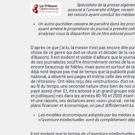
Spécialiste de la presse algérien
associé à l’université d’Alger, revient 
les raisons ayant conduit les médias à
Un autre quotidien cessera de paraître dans les procha
ayant amené le propriétaire du journal à prendre ce
analysez-vous la disparition de ce titre adossé pourt
–
D’après ce que j’ai lu, la messe n’est pas encore dite pu
chose de ce genre qui doit se réunir et décider de la «solu
d’illusions. Il est évident et visible d’ailleurs que le jo
de ses journalistes souffre énormément certes de la c
encore beaucoup de fidèles, mais aussi et surtout de la 
déjà noté depuis pas mal de temps que la publicité publ
national, a déserté ses pages et même celle des entre
de rétorsion». Ont-elles reçu des «instructions» d’on ne
au fil du temps, une seconde nature chez bien de nos op
payé assez cher. Et, être adossé à un grand groupe indu
et politiques) nés dans les années 80-90 et 2000 étant 
et une raisons, ses distances avec «son» journal ; cert
plans financier et économique, on peut difficilement lui e
Les modèles économiques adoptés par les médias alg
«l’aventure intellectuelle» sont-ils complètement dé
–
Il est évident que le temps de «l’aventure intellectuelle