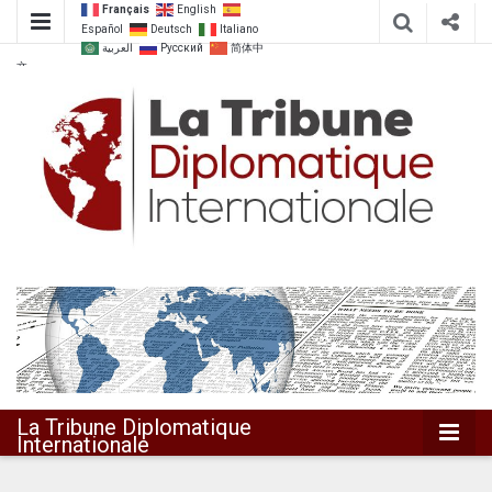
Français
English
Español
Deutsch
Italiano
العربية
Русский
简体中
文
Dialoguer pour agir ensemble
La Tribune
Diplomatique
Internationale
La Tribune Diplomatique
Internationale