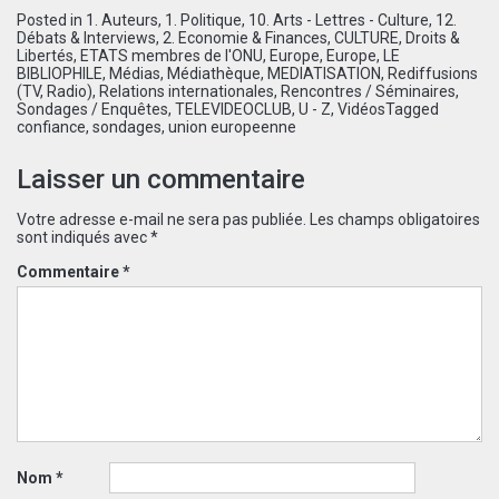
Posted in
1. Auteurs
,
1. Politique
,
10. Arts - Lettres - Culture
,
12.
Débats & Interviews
,
2. Economie & Finances
,
CULTURE
,
Droits &
Libertés
,
ETATS membres de l'ONU
,
Europe
,
Europe
,
LE
BIBLIOPHILE
,
Médias
,
Médiathèque
,
MEDIATISATION
,
Rediffusions
(TV, Radio)
,
Relations internationales
,
Rencontres / Séminaires
,
Sondages / Enquêtes
,
TELEVIDEOCLUB
,
U - Z
,
Vidéos
Tagged
confiance
,
sondages
,
union europeenne
Laisser un commentaire
Votre adresse e-mail ne sera pas publiée.
Les champs obligatoires
sont indiqués avec
*
Commentaire
*
Nom
*