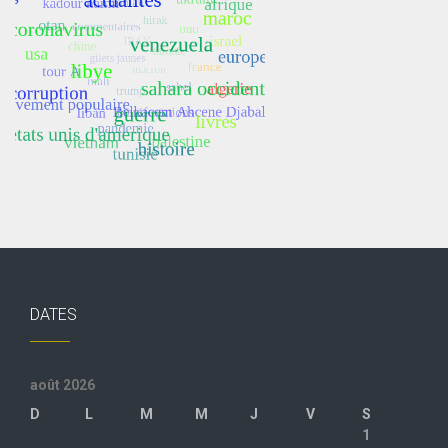
DATES
août 2026
D
L
M
M
J
V
S
1