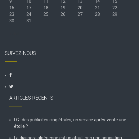
9
10
11
12
13
14
15
16
17
18
19
20
21
22
23
24
25
26
27
28
29
30
31
« Juil
SUIVEZ-NOUS
ARTICLES RÉCENTS
LG : des publicités cinq étoiles, un service après-vente une
étoile ?
La diaspora algérienne est un atout, non une opposition