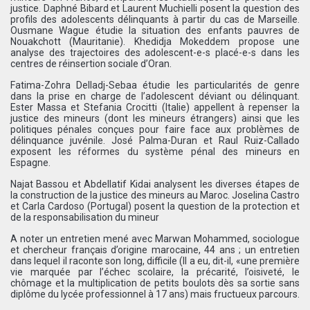
justice. Daphné Bibard et Laurent Muchielli posent la question des
profils des adolescents délinquants à partir du cas de Marseille.
Ousmane Wague étudie la situation des enfants pauvres de
Nouakchott (Mauritanie). Khedidja Mokeddem propose une
analyse des trajectoires des adolescent-e-s placé-e-s dans les
centres de réinsertion sociale d’Oran.
Fatima-Zohra Delladj-Sebaa étudie les particularités de genre
dans la prise en charge de l’adolescent déviant ou délinquant.
Ester Massa et Stefania Crocitti (Italie) appellent à repenser la
justice des mineurs (dont les mineurs étrangers) ainsi que les
politiques pénales conçues pour faire face aux problèmes de
délinquance juvénile. José Palma-Duran et Raul Ruiz-Callado
exposent les réformes du système pénal des mineurs en
Espagne.
Najat Bassou et Abdellatif Kidai analysent les diverses étapes de
la construction de la justice des mineurs au Maroc. Joselina Castro
et Carla Cardoso (Portugal) posent la question de la protection et
de la responsabilisation du mineur
A noter un entretien mené avec Marwan Mohammed, sociologue
et chercheur français d’origine marocaine, 44 ans ; un entretien
dans lequel il raconte son long, difficile (Il a eu, dit-il, «une première
vie marquée par l’échec scolaire, la précarité, l’oisiveté, le
chômage et la multiplication de petits boulots dès sa sortie sans
diplôme du lycée professionnel à 17 ans) mais fructueux parcours.