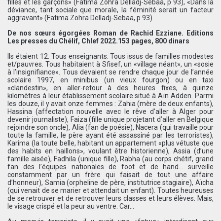
filles et les garçons» (Fatima Zohra Delladj-Sebaa, p 93), «Dans la
déviance, tant sociale que morale, la féminité serait un facteur
aggravant» (Fatima Zohra Delladj-Sebaa, p 93)
De nos sœurs égorgées Roman de Rachid Ezziane. Editions
Les presses du Chélif, Chlef 2022.153 pages, 800 dinars
Ils étaient 12. Tous enseignants. Tous issus de familles modestes
et/pauvres. Tous habitaient à Sfisef, un «village néant», un «sosie
à l’insignifiance». Tous devaient se rendre chaque jour de l’année
scolaire 1997, en minibus (un vieux fourgon) ou en taxi
«clandestin», en aller-retour à des heures fixes, à quinze
kilomètres à leur établissement scolaire situé à Aïn Adden. Parmi
les douze, il y avait onze femmes : Zahia (mère de deux enfants),
Hassina (affectation nouvelle avec le rêve d’aller à Alger pour
devenir journaliste), Faiza (fille unique projetant d’aller en Belgique
rejoindre son oncle), Alia (fan de poésie), Nacera (qui travaille pour
toute la famille, le père ayant été assassiné par les terroristes),
Karima (la toute belle, habitant un appartement «plus vétuste que
des habits en haillons», voulant être historienne), Assia (d’une
famille aisée), Fadhila (unique fille), Rabha (au corps chétif, grand
fan des l’équipes nationales de foot et de hand… surveille
constamment par un frère qui faisait de tout une affaire
d’honneur), Samia (orpheline de père, institutrice stagiaire), Aïcha
(qui venait de se marier et attendait un enfant). Toutes heureuses
de se retrouver et de retrouver leurs classes et leurs élèves. Mais,
le visage crispé et la peur au ventre. Car…