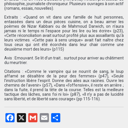
philosophie, journaliste chroniqueur. Plusieurs ouvrages à son actif
(romans, essais, nouvelles).
Extraits : «Quand on vit dans une famille de huit personnes,
entassées dans un deux pièces cuisine, on a beau aimer les
poèmes de Nizar Kabbani ou de Mahmoud Darwich, on n’aura
jamais ni le temps ni l’espace pour les lire ou les écrire» (p23),
«Cette réconciliation avait surtout profité plus aux assaillants qu’à
leurs victimes. «Cette paix à sens unique» avait fait naître chez
tous ceux qui ont été écorchés dans leur chair comme une
deuxième mort des leurs» (p115)
Avis : Emouvant. Se lit d’un trait… surtout pour arriver au châtiment
du meurtrier.
Citations : «Comme le vampire qui se nourrit de sang, le loup
affamé se désaltère de la peur des femmes» (p47), «Seule
l’instruction libère l’esprit. Donne des ailes aux racines. Ouvre les
chemins de l’avenir» (p57), «Dans «l’offensive», il reste en arrière ;
dans la fuite, il prend la tête de la course. Telles est la meilleure
tactique des lâches, sans foi ni loi» (p87), «Il n’y a pas de lucidité
sans liberté, et de liberté sans courage» (pp 115-116).
Facebook
X
Gmail
Email
Partager