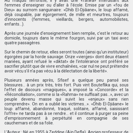
Au maquis terroriste, il y avait une «fatwa» interdisant aux
femmes d’enseigner ou d’aller à l’école. Emise par un «fou de
Dieu» au surnom sanguinaire: «Dhib El-Djiâane», le loup affamé,
déjà coupable, par égorgement, de mille et meurtres, toujours
d’innocents (femmes, vieillards, bergers, automobilistes,
enfants…).
Après une journée d’enseignement bien remplie, c’est le retour au
domicile, toujours dans le même fourgon, suivi par un taxi avec
quatre passagères.
Sur le chemin de retour, elles seront toutes (ainsi qu’un instituteur)
égorgées par la horde sauvage. Onze «vierges» dont deux étaient
mariées, ayant refusé le «diktat» de l’intolérance ont préféré se
sacrifier plutôt que de vivre enchaînées, «car nul ne peut prétendre
avoir vécu s’il n’a pas vécu à la délectation de la liberté».
Plusieurs années après, Sfisef a quelque peu pansé ses
blessures… à un prix très, très fort. Puis vint Bouteflika qui, sous
l’effet de discours «magiques», a imposé la «Concorde» et la
«Réconciliation», comme si la «Rahma» ne suffisait pas…», avec un
peuple devenu masse qui suivit les «enjeux» sans rien
comprendre». On en a oublié les victimes…». «Dhib El-Djiâane» le
loup affamé, abandonné, traqué, solitaire, affamé, saisissant
l’offre» ne tarda pas à se rendre… et il continue à purger sa peine
d’emprisonnement à perpétuité en compagnie de ses
cauchemars et de sa folie.
L’Auteur : Né en 1955 à Zeddine (Aïn Defla). Ancien professeur de