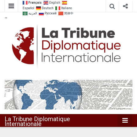
Français
English
Español
Deutsch
Italiano
العربية
Русский
简体中
文
Dialoguer pour agir ensemble
La Tribune
Diplomatique
Internationale
La Tribune Diplomatique
Internationale