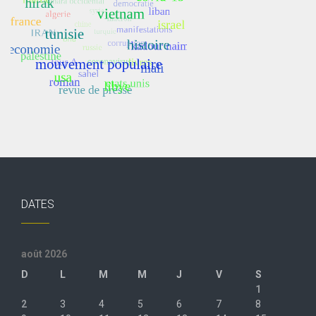
DATES
août 2026
D
L
M
M
J
V
S
1
2
3
4
5
6
7
8