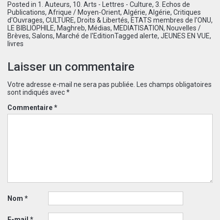
Posted in
1. Auteurs
,
10. Arts - Lettres - Culture
,
3. Echos de
Publications
,
Afrique / Moyen-Orient
,
Algérie
,
Algérie
,
Critiques
d'Ouvrages
,
CULTURE
,
Droits & Libertés
,
ETATS membres de l'ONU
,
LE BIBLIOPHILE
,
Maghreb
,
Médias
,
MEDIATISATION
,
Nouvelles /
Brèves
,
Salons, Marché de l'Edition
Tagged
alerte
,
JEUNES EN VUE
,
livres
Laisser un commentaire
Votre adresse e-mail ne sera pas publiée.
Les champs obligatoires
sont indiqués avec
*
Commentaire
*
Nom
*
E-mail
*