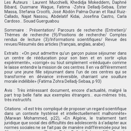
Les Auteurs : Laurent Mucchielli, Khedidja Mokeddem, Daphné
Bibard, Ousmane Wague, Fatima -Zohra Delladj-Sebaa, Ester
Massa, Stefania Crocitti, José Abdón Palma-Duran et Raul Ruiz-
Callado, Najat Nassou, Abdelatif Kidai, Josefina Castro, Carla
Cardoso… Souad Guerguabou
Sommaire : Présentation/ Parcours de recherche (Entretien)/
Thèmes de recherche (9)/Positions de recherche/ Comptes
rendus de lecture (3)/Informations scientifiques/ Revue des
revues/Résumés des articles (français, anglais, arabe).
Extraits : «On peut admettre qu’un garçon puisse séjourner dans
un centre de rééducation pour son bien et en sortir «plus
expérimenté», «corrigé» ou tout simplement «rééduqué» comme
le laisse entendre la mission de ces centres. Il en va différemment
pour une jeune fille séjournant dans l’un de ces centres qui se
transforme en déviance irréversible, charriant une souillure
morale indélibile» (Fatima Zohra Delladj-Sebaa, p 93)
Avis : Très intéressant document, encore d’actualité, malgré la
part trop belle faite aux exemples étrangers… eux-mêmes très,
très instructifs.
Citations : «Il est très compliqué de proposer un regard scientifique
dans un contexte hystérisé et intellectuellement malhonnête»
(Marwan Mohammed, p22), «En Algérie, le traitement tant
juridique que social des difficultés des adolescents à s’adapter aux
normes sociales ne se fait pas de manière indifférenciée pour les