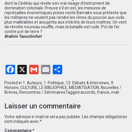
dont la Cédéao qui révèle son vrai visage d’instrument de
domination coloniale. Preuve s’il en est, les mesures de
représailles économiques prises conte Bamako sous prétexte que
les militaires ne veulent pas rendre les rênes du pouvoir aux civils…
plus malléables et assujettis aux intérêts de leurs maîtres. Un vent
de révolte nouveau souffle, mais la bataille est rude. Pot de fer
contre pot de terre ?
Brahim Taouchichet
Facebook
X
Gmail
Email
Partager
Posted in
1. Auteurs
,
1. Politique
,
12. Débats & Interviews
,
9.
Histoire
,
CULTURE
,
LE BIBLIOPHILE
,
MEDIATISATION
,
Nouvelles /
Brèves
,
Rencontres / Séminaires
Tagged
accords
,
france
,
mali
Laisser un commentaire
Votre adresse e-mail ne sera pas publiée.
Les champs obligatoires
sont indiqués avec
*
Commentaire
*