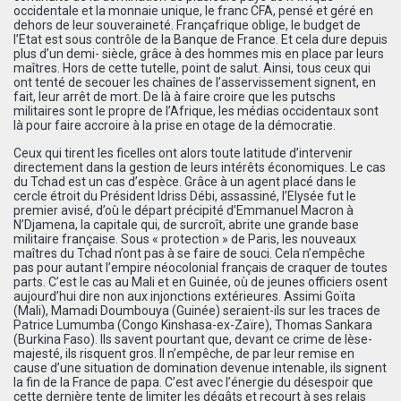
occidentale et la monnaie unique, le franc CFA, pensé et géré en
dehors de leur souveraineté. Françafrique oblige, le budget de
l’Etat est sous contrôle de la Banque de France. Et cela dure depuis
plus d’un demi- siècle, grâce à des hommes mis en place par leurs
maîtres. Hors de cette tutelle, point de salut. Ainsi, tous ceux qui
ont tenté de secouer les chaînes de l’asservissement signent, en
fait, leur arrêt de mort. De là à faire croire que les putschs
militaires sont le propre de l’Afrique, les médias occidentaux sont
là pour faire accroire à la prise en otage de la démocratie.
Ceux qui tirent les ficelles ont alors toute latitude d’intervenir
directement dans la gestion de leurs intérêts économiques. Le cas
du Tchad est un cas d’espèce. Grâce à un agent placé dans le
cercle étroit du Président Idriss Débi, assassiné, l’Elysée fut le
premier avisé, d’où le départ précipité d’Emmanuel Macron à
N’Djamena, la capitale qui, de surcroît, abrite une grande base
militaire française. Sous « protection » de Paris, les nouveaux
maîtres du Tchad n’ont pas à se faire de souci. Cela n’empêche
pas pour autant l’empire néocolonial français de craquer de toutes
parts. C’est le cas au Mali et en Guinée, où de jeunes officiers osent
aujourd’hui dire non aux injonctions extérieures. Assimi Goïta
(Mali), Mamadi Doumbouya (Guinée) seraient-ils sur les traces de
Patrice Lumumba (Congo Kinshasa-ex-Zaïre), Thomas Sankara
(Burkina Faso). Ils savent pourtant que, devant ce crime de lèse-
majesté, ils risquent gros. Il n’empêche, de par leur remise en
cause d’une situation de domination devenue intenable, ils signent
la fin de la France de papa. C’est avec l’énergie du désespoir que
cette dernière tente de limiter les dégâts et recourt à ses relais