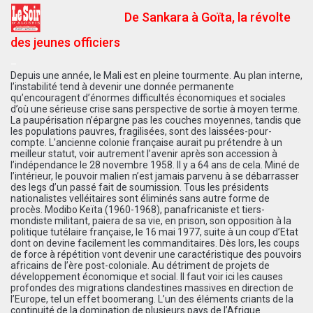
De Sankara à Goïta, la révolte
des jeunes officiers
–
Depuis une année, le Mali est en pleine tourmente. Au plan interne,
l’instabilité tend à devenir une donnée permanente
qu’encouragent d’énormes difficultés économiques et sociales
d’où une sérieuse crise sans perspective de sortie à moyen terme.
La paupérisation n’épargne pas les couches moyennes, tandis que
les populations pauvres, fragilisées, sont des laissées-pour-
compte. L’ancienne colonie française aurait pu prétendre à un
meilleur statut, voir autrement l’avenir après son accession à
l’indépendance le 28 novembre 1958. Il y a 64 ans de cela. Miné de
l’intérieur, le pouvoir malien n’est jamais parvenu à se débarrasser
des legs d’un passé fait de soumission. Tous les présidents
nationalistes velléitaires sont éliminés sans autre forme de
procès. Modibo Keïta (1960-1968), panafricaniste et tiers-
mondiste militant, paiera de sa vie, en prison, son opposition à la
politique tutélaire française, le 16 mai 1977, suite à un coup d’Etat
dont on devine facilement les commanditaires. Dès lors, les coups
de force à répétition vont devenir une caractéristique des pouvoirs
africains de l’ère post-coloniale. Au détriment de projets de
développement économique et social. Il faut voir ici les causes
profondes des migrations clandestines massives en direction de
l’Europe, tel un effet boomerang. L’un des éléments criants de la
continuité de la domination de plusieurs pays de l’Afrique