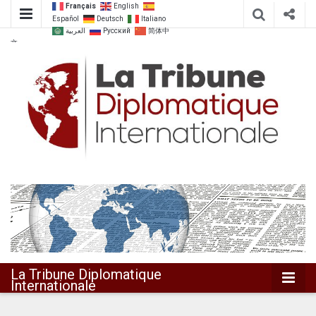
Français
English
Español
Deutsch
Italiano
العربية
Русский
简体中
文
Dialoguer pour agir ensemble
La Tribune
Diplomatique
Internationale
La Tribune Diplomatique
Internationale