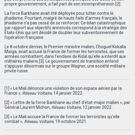
propre gouvernement, a fait part de son incompréhension
[
2
]
.
La force Barkhane avait été déployée pour lutter contre le
jihadisme. Pourtant, malgré de hauts faits d’armes français, le
jihadisme n’a pas cessé de se renforcer. Ce bilan catastrophique
par rapport aux objectifs annoncés correspond à la stratégie des
États-Unis qui ont décidé de doubler leur subventionnement de
l’opération française.
Le 8 octobre dernier, le Premier ministre malien, Choguel Kokalla
Maïga, avait accusé la France de former les terroristes, que ses
armées combattent, dans l’enclave de Kidal qu’elle a interdit aux
militaires maliens
[
3
]
. Le gouvernement de transition entend
s’appuyer désormais sur le groupe Wagner, une société militaire
privée russe.
[
1
]
«
Le Mali dénonce une violation de son espace aérien par la
France
»,
Réseau Voltaire
, 14 janvier 2022.
[
2
]
«
Lettre de la force Barkhane au chef d’état-major malien
», par
Général Laurent Michon,
Réseau Voltaire
, 12 janvier 2022.
[
3
]
«
Le Mali accuse la France de former les terroristes qu’elle
combat
»,
Réseau Voltaire
, 19 octobre 2021.