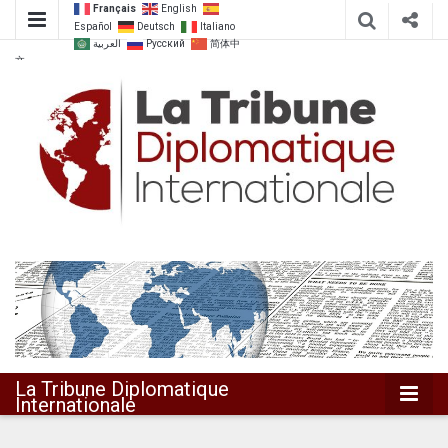
Français
English
Español
Deutsch
Italiano
العربية
Русский
简体中
文
Dialoguer pour agir ensemble
La Tribune
Diplomatique
Internationale
La Tribune Diplomatique
Internationale