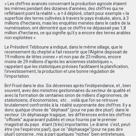
« Les chiffres avancés concernant la production agricole étaient
les mêmes pendant des dizaines d’années, des chiffres qui ne
reflétaient point la réalité », a-t-il déploré, citant pour exemple « la
superficie des terres cultivées à travers le pays évaluée, alors, à 3
millions d’hectares, mais les enquêtes menées dans le cadre de la
numérisation, ont démontré que ce chiffre ne dépassait pas 1,8
million d’hectares, ce qui signifie qu’il y a encore des terres arables
non exploitées ».
Le Président Tebboune a indiqué, dans le même sillage, que le
recensement du cheptel a fait ressortir que l’Algérie disposait de
19 millions de têtes ovines « et non pas de 23 millions, encore
moins de 29 millions d’après les anciennes statistiques »,
rappelant que les statistiques précises facilitaient la planification,
l’investissement, la production et une bonne régulation de
l’importation.
Brr! Froid dans le dos. Six décennies après l’indépendance, et , bien
souvent, avec des ministres gestionnaires du secteur de qualité et
avec la formation de centaines sinon de milliers d’agronomes, de
statisticiens, d’économistes, etc ….voilà que l’on se retrouve
brutalement confrontés à la réalité surprenante des chiffres. Il y a
donc quelque chose de “déphasé” (pour ne pas dire plus!) dans le
secteur .Un déphasage tragique, les différences entre les chiffres
“officiels” auparavant publiés et ceux fournis par le premier
magistrat du pays étant (très) importantes. Le drame c’est, peut-
être (ne l’espérons pas!), que ce “déphasage”(pour ne pas dire
plus!) concerne , mis à part quelques “niches” bien entretenues,