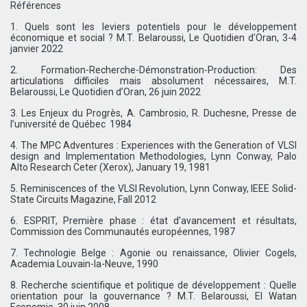
Références
1. Quels sont les leviers potentiels pour le développement
économique et social ? M.T. Belaroussi, Le Quotidien d’Oran, 3-4
janvier 2022
2. Formation-Recherche-Démonstration-Production: Des
articulations difficiles mais absolument nécessaires, M.T.
Belaroussi, Le Quotidien d’Oran, 26 juin 2022
3. Les Enjeux du Progrès, A. Cambrosio, R. Duchesne, Presse de
l’université de Québec  1984
4. The MPC Adventures : Experiences with the Generation of VLSI
design and Implementation Methodologies, Lynn Conway, Palo
Alto Research Ceter (Xerox), January 19, 1981
5. Reminiscences of the VLSI Revolution, Lynn Conway, IEEE Solid-
State Circuits Magazine, Fall 2012
6. ESPRIT, Première phase : état d’avancement et résultats,
Commission des Communautés européennes, 1987
7. Technologie Belge : Agonie ou renaissance, Olivier Cogels,
Academia Louvain-la-Neuve, 1990
8. Recherche scientifique et politique de développement : Quelle
orientation pour la gouvernance ? M.T. Belaroussi, El Watan
Economie, 30 juin 2008