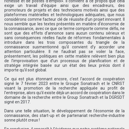
richesse et de postes d’emploi». Il convient à ce propos que cela
exige un travail d’équipe ainsi que des encadreurs, des
promoteurs de projets et des techniciens motivés ainsi que des
plateformes matérielles et technologiques adéquates, que nous
considérons comme facteur clé de réussite d’un projet innovant. Il
nous semble que les textes présentés en matière d’économie de
la connaissance, avec ce que ce terme comporte comme défis, ne
sont que des effets d’annonce sans aucun contenu sérieux et
sans conséquences réelles faute de réformes fondamentales à
introduire dans les trois composantes du triangle de la
connaissance susmentionné qu’il convient d’y accorder une
attention particulière. Il ne faudrait pas se voiler la face,
présentement, les politiques en cette matière relèvent bien plus
de l’improvisation que d’un processus de planification et de
stratégie intégrée basée sur un état des lieux précis dont il
importe qu’il soit global.
Ce qui est plus étonnant encore, c’est l’accord de coopération
signé le 7 février 2023 entre le Groupe Sonatrach et le CNRST
visant la promotion de la recherche appliquée au profit de
l’entreprise, alors qu’il existe déjà un accord de coopération dans le
domaine de la recherche entre le Group Sonatrach et la DGRSDT
signé en 2017.
Dans une telle situation, le développement de l’économie de la
connaissance, des start-up et de partenariat recherche-industrie
sonne plutôt creux !
En conclusion, il apparaît à l’évidence que notre système nationale