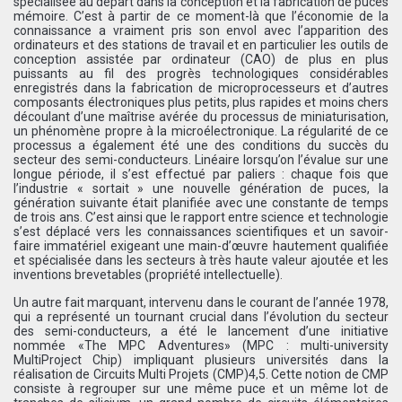
spécialisée au départ dans la conception et la fabrication de puces
mémoire. C’est à partir de ce moment-là que l’économie de la
connaissance a vraiment pris son envol avec l’apparition des
ordinateurs et des stations de travail et en particulier les outils de
conception assistée par ordinateur (CAO) de plus en plus
puissants au fil des progrès technologiques considérables
enregistrés dans la fabrication de microprocesseurs et d’autres
composants électroniques plus petits, plus rapides et moins chers
découlant d’une maîtrise avérée du processus de miniaturisation,
un phénomène propre à la microélectronique. La régularité de ce
processus a également été une des conditions du succès du
secteur des semi-conducteurs. Linéaire lorsqu’on l’évalue sur une
longue période, il s’est effectué par paliers : chaque fois que
l’industrie « sortait » une nouvelle génération de puces, la
génération suivante était planifiée avec une constante de temps
de trois ans. C’est ainsi que le rapport entre science et technologie
s’est déplacé vers les connaissances scientifiques et un savoir-
faire immatériel exigeant une main-d’œuvre hautement qualifiée
et spécialisée dans les secteurs à très haute valeur ajoutée et les
inventions brevetables (propriété intellectuelle).
Un autre fait marquant, intervenu dans le courant de l’année 1978,
qui a représenté un tournant crucial dans l’évolution du secteur
des semi-conducteurs, a été le lancement d’une initiative
nommée «The MPC Adventures» (MPC : multi-university
MultiProject Chip) impliquant plusieurs universités dans la
réalisation de Circuits Multi Projets (CMP)4,5. Cette notion de CMP
consiste à regrouper sur une même puce et un même lot de