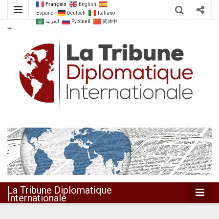
Français
English
Español
Deutsch
Italiano
العربية
Русский
简体中
文
Dialoguer pour agir ensemble
La Tribune
Diplomatique
Internationale
La Tribune Diplomatique
Internationale