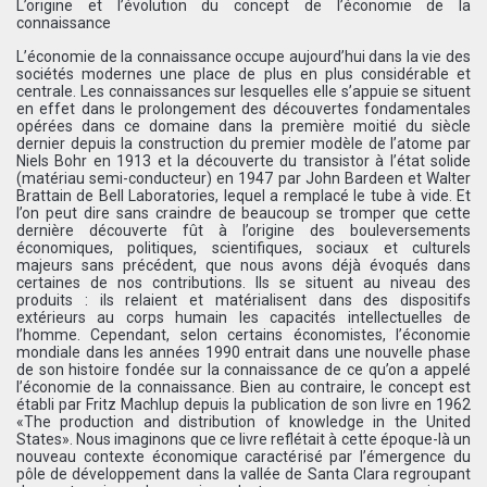
L’origine et l’évolution du concept de l’économie de la
connaissance
L’économie de la connaissance occupe aujourd’hui dans la vie des
sociétés modernes une place de plus en plus considérable et
centrale. Les connaissances sur lesquelles elle s’appuie se situent
en effet dans le prolongement des découvertes fondamentales
opérées dans ce domaine dans la première moitié du siècle
dernier depuis la construction du premier modèle de l’atome par
Niels Bohr en 1913 et la découverte du transistor à l’état solide
(matériau semi-conducteur) en 1947 par John Bardeen et Walter
Brattain de Bell Laboratories, lequel a remplacé le tube à vide. Et
l’on peut dire sans craindre de beaucoup se tromper que cette
dernière découverte fût à l’origine des bouleversements
économiques, politiques, scientifiques, sociaux et culturels
majeurs sans précédent, que nous avons déjà évoqués dans
certaines de nos contributions. Ils se situent au niveau des
produits : ils relaient et matérialisent dans des dispositifs
extérieurs au corps humain les capacités intellectuelles de
l’homme. Cependant, selon certains économistes, l’économie
mondiale dans les années 1990 entrait dans une nouvelle phase
de son histoire fondée sur la connaissance de ce qu’on a appelé
l’économie de la connaissance. Bien au contraire, le concept est
établi par Fritz Machlup depuis la publication de son livre en 1962
«The production and distribution of knowledge in the United
States». Nous imaginons que ce livre reflétait à cette époque-là un
nouveau contexte économique caractérisé par l’émergence du
pôle de développement dans la vallée de Santa Clara regroupant