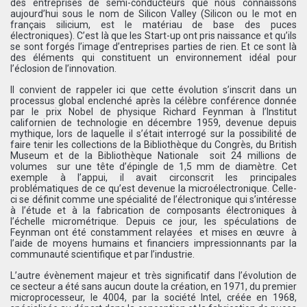
des entreprises de semi-conducteurs que nous connaissons
aujourd’hui sous le nom de Silicon Valley (Silicon ou le mot en
français silicium, est le matériau de base des puces
électroniques). C’est là que les Start-up ont pris naissance et qu’ils
se sont forgés l’image d’entreprises parties de rien. Et ce sont là
des éléments qui constituent un environnement idéal pour
l’éclosion de l’innovation.
Il convient de rappeler ici que cette évolution s’inscrit dans un
processus global enclenché après la célèbre conférence donnée
par le prix Nobel de physique Richard Feynman à l’Institut
californien de technologie en décembre 1959, devenue depuis
mythique, lors de laquelle il s’était interrogé sur la possibilité de
faire tenir les collections de la Bibliothèque du Congrès, du British
Museum et de la Bibliothèque Nationale  soit 24 millions de
volumes  sur une tête d’épingle de 1,5 mm de diamètre. Cet
exemple à l’appui, il avait circonscrit les principales
problématiques de ce qu’est devenue la microélectronique. Celle-
ci se définit comme une spécialité de l’électronique qui s’intéresse
à l’étude et à la fabrication de composants électroniques à
l’échelle micrométrique. Depuis ce jour, les spéculations de
Feynman ont été constamment relayées  et mises en œuvre  à
l’aide de moyens humains et financiers impressionnants par la
communauté scientifique et par l’industrie.
L’autre évènement majeur et très significatif dans l’évolution de
ce secteur a été sans aucun doute la création, en 1971, du premier
microprocesseur, le 4004, par la société Intel, créée en 1968,