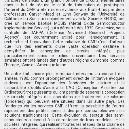
tranches de silicium, un grand nombre de circuits élémentaires
dans le but de réduire le coût de fabrication de prototypes.
L’intérêt du CMP a été mis en évidence aux États-Unis par deux
professeurs Carver Mead et Lynn Conway de l’Université de
Californie du Sud qui conjointement avec la Société XEROX, ont
créé un service baptisé MOSIS (Metal Oxide Semiconductor
Implementation Service) qui a démarré dès 1979. Ce service, sous
contrôle de DARPA (Defense Advanced Research Projects
Agency), est couramment utilisé pour l’enseignement, la
recherche et l’innovation. Cette initiative de CMP n’est d’ailleurs
que l’un des éléments d’une vaste opération destinée à
démythifier la conception de circuits intégrés, plus
particulièrement dans le milieu universitaire. Des services
similaires ont été lancés dans d’autres régions du monde, comme
l’Europe, l’Asie et l’Amérique latine.
Un autre fait encore plus marquant intervenu au courant des
années 1980, comme prolongement direct de l’initiative évoquée
ci-dessus, est l’apparition des fonderies de silicium et la
disponibilité d’outils d’aide à la CAO (Conception Assistée par
Ordinateur) très puissants qui ont permis de séparer la conception
de circuits intégrés des opérations de traitement de silicium
(fonderies) qui peuvent être situées dans un autre pays. Ces
fonderies via les services CMP offrent la possibilité de fournir
rapidement des petites séries à des prix compatibles avec les
solutions traditionnelles. Cette évolution du secteur des semi-
conducteurs a conduit à la coexistence de trois modèles : – les
sociétés intégrées qui réalisent toutes les étapes de la chaîne de
valeurs du secteur : la conception, la fabrication, l’encapsulation, le