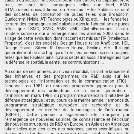
test, ce sont des compagnies telles que Intel, AMD,
STMicroelectronics, Infineon ou Renesas ; – les Fabless, ce sont
des sociétés de conception de puces telles que Broadcom,
Qualcomm, Nvidia, ATI Technologies ou Xilinx, etc. ; – les fonderies,
ce sont des compagnies spécialisées dans la fabrication de puces
telles que TSMC, SMIC, AMS, UMC, GlobalFoundries. L’autre
modèle connexe qui a émergé dans les années 2000 dans le
sillage de cette évolution, dont l’accent est mis sur l’IP (Intellectual
Property), c’est les sociétés Design House telles AnySilcon, HDL
Design House, Silicon IP Design House, Scalinx, etc… Il s’agit
généralement de start-up qui offrent leur service aux compagnies
telles que les Fabless ainsi qu’aux secteurs aussi stratégiques que
la défense, le spatial, la santé, les communications, …
Au cours de ces années, au niveau mondial, on voit le lancement
des initiatives et des programmes de R&D axés sur les
technologies de l’information et de la communication (TIC) :
l’annonce, en 1981, du nouveau programme japonais pour le
développement des ordinateurs de la 5ème génération ;
l’annonce, en mars 1983, du programme américain d’initiative de
défense stratégique ; et au cours de la même année, l’annonce du
programme stratégique européen de recherche et de
développement en matière de technologies de l’information
(ESPRIT). Cette période a également été marquée par
l’émergence de nouvelles sources de connaissance et l’éclosion
de nouvelles structures de R&D en Europe, en Asie et en Amérique
latine telles que des cités des sciences, parcs scientifiques ou
technopoles fondées sur le principe d’une collaboration étroite