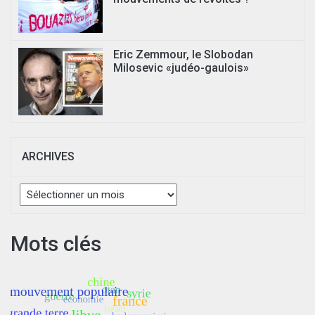
Eric Zemmour, le Slobodan
Milosevic «judéo-gaulois»
ARCHIVES
Archives
Mots clés