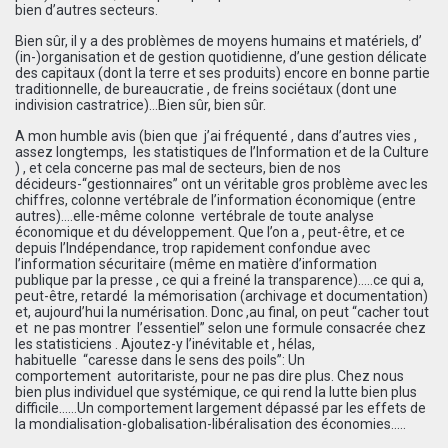
bien d’autres secteurs.
Bien sûr, il y a des problèmes de moyens humains et matériels, d’
(in-)organisation et de gestion quotidienne, d’une gestion délicate
des capitaux (dont la terre et ses produits) encore en bonne partie
traditionnelle, de bureaucratie , de freins sociétaux (dont une
indivision castratrice)…Bien sûr, bien sûr.
A mon humble avis (bien que j’ai fréquenté , dans d’autres vies ,
assez longtemps, les statistiques de l’Information et de la Culture
) , et cela concerne pas mal de secteurs, bien de nos
décideurs-“gestionnaires” ont un véritable gros problème avec les
chiffres, colonne vertébrale de l’information économique (entre
autres)….elle-même colonne vertébrale de toute analyse
économique et du développement. Que l’on a , peut-être, et ce
depuis l’Indépendance, trop rapidement confondue avec
l’information sécuritaire (même en matière d’information
publique par la presse , ce qui a freiné la transparence)…..ce qui a,
peut-être, retardé la mémorisation (archivage et documentation)
et, aujourd’hui la numérisation. Donc ,au final, on peut “cacher tout
et ne pas montrer l’essentiel” selon une formule consacrée chez
les statisticiens . Ajoutez-y l’inévitable et , hélas,
habituelle “caresse dans le sens des poils”: Un
comportement autoritariste, pour ne pas dire plus. Chez nous
bien plus individuel que systémique, ce qui rend la lutte bien plus
difficile……Un comportement largement dépassé par les effets de
la mondialisation-globalisation-libéralisation des économies…..