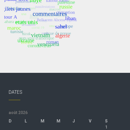
DATES
août 2026
D
L
M
M
J
V
S
1