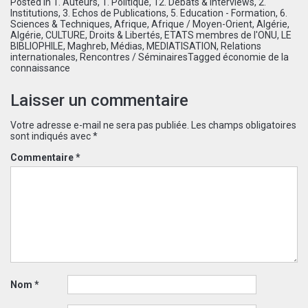
Posted in
1. Auteurs
,
1. Politique
,
12. Débats & Interviews
,
2.
Institutions
,
3. Echos de Publications
,
5. Education - Formation
,
6.
Sciences & Techniques
,
Afrique
,
Afrique / Moyen-Orient
,
Algérie
,
Algérie
,
CULTURE
,
Droits & Libertés
,
ETATS membres de l'ONU
,
LE
BIBLIOPHILE
,
Maghreb
,
Médias
,
MEDIATISATION
,
Relations
internationales
,
Rencontres / Séminaires
Tagged
économie de la
connaissance
Laisser un commentaire
Votre adresse e-mail ne sera pas publiée.
Les champs obligatoires
sont indiqués avec
*
Commentaire
*
Nom
*