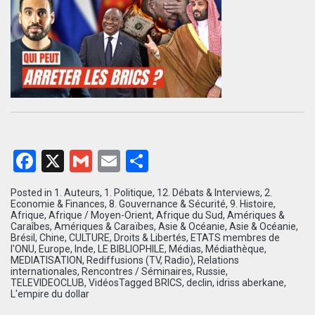
Facebook
X
Gmail
Email
Partager
Posted in
1. Auteurs
,
1. Politique
,
12. Débats & Interviews
,
2.
Economie & Finances
,
8. Gouvernance & Sécurité
,
9. Histoire
,
Afrique
,
Afrique / Moyen-Orient
,
Afrique du Sud
,
Amériques &
Caraîbes
,
Amériques & Caraïbes
,
Asie & Océanie
,
Asie & Océanie
,
Brésil
,
Chine
,
CULTURE
,
Droits & Libertés
,
ETATS membres de
l'ONU
,
Europe
,
Inde
,
LE BIBLIOPHILE
,
Médias
,
Médiathèque
,
MEDIATISATION
,
Rediffusions (TV, Radio)
,
Relations
internationales
,
Rencontres / Séminaires
,
Russie
,
TELEVIDEOCLUB
,
Vidéos
Tagged
BRICS
,
declin
,
idriss aberkane
,
L'empire du dollar