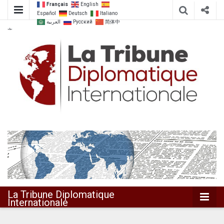
Français
English
Español
Deutsch
Italiano
العربية
Русский
简体中
文
Dialoguer pour agir ensemble
La Tribune
Diplomatique
Internationale
La Tribune Diplomatique
Internationale