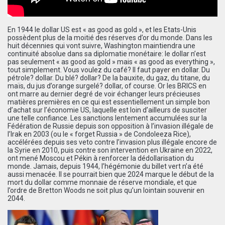
En 1944 le dollar US est « as good as gold », et les Etats-Unis
possèdent plus de la moitié des réserves d’or du monde. Dans les
huit décennies qui vont suivre, Washington maintiendra une
continuité absolue dans sa diplomatie monétaire: le dollar n’est
pas seulement « as good as gold » mais « as good as everything »,
tout simplement. Vous voulez du café? Il faut payer en dollar. Du
pétrole? dollar. Du blé? dollar? De la bauxite, du gaz, du titane, du
maïs, du jus d’orange surgelé? dollar, of course. Or les BRICS en
ont marre au dernier degré de voir échanger leurs précieuses
matières premières en ce qui est essentiellement un simple bon
d’achat sur l’économie US, laquelle est loin d’ailleurs de susciter
une telle confiance. Les sanctions lentement accumulées sur la
Fédération de Russie depuis son opposition à l’invasion illégale de
l’Irak en 2003 (ou le « forget Russia » de Condoleeza Rice),
accélérées depuis ses veto contre l’invasion plus illégale encore de
la Syrie en 2010, puis contre son intervention en Ukraine en 2022,
ont mené Moscou et Pékin à renforcer la dédollarisation du
monde. Jamais, depuis 1944, l’hégémonie du billet vert n’a été
aussi menacée. Il se pourrait bien que 2024 marque le début de la
mort du dollar comme monnaie de réserve mondiale, et que
l’ordre de Bretton Woods ne soit plus qu’un lointain souvenir en
2044.