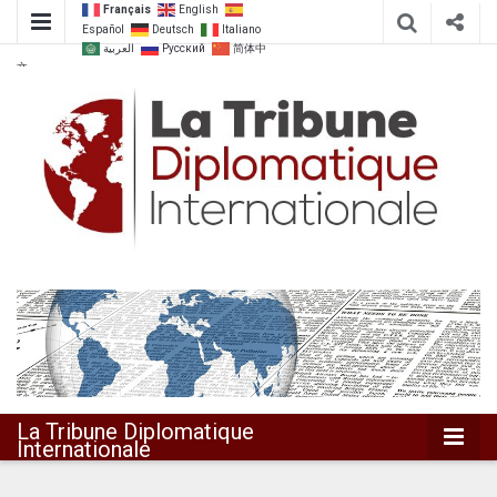
Français
English
Español
Deutsch
Italiano
العربية
Русский
简体中
文
Dialoguer pour agir ensemble
La Tribune
Diplomatique
Internationale
La Tribune Diplomatique
Internationale