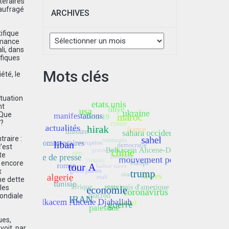
téraires
naufragé
ARCHIVES
Archives
ifique
ormance
li, dans
ifiques
Mots clés
été, le
ituation
nt
 Que
 ?
raire :
’est
te
t encore
x
ne dette
 les
mondiale
ues,
voit, par