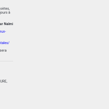
poètes,
jours à
ur Naïmi
eux-
tales/
 sera
TURE
,