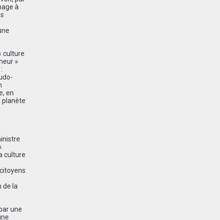
ômage à
es
une
« culture
heur »
:
eudo-
n
e, en
a planète
inistre
«
a culture
 citoyens
 de la
 par une
une