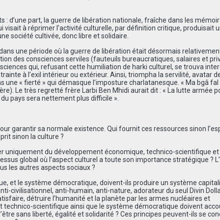
ts : d’une part, la guerre de libération nationale, fraîche dans les mémoir
i visait à réprimer l’activité culturelle, par définition critique, produisait 
e société cultivée, donc libre et solidaire.
dans une période où la guerre de libération était désormais relativement 
tion des consciences serviles (fauteuils bureaucratiques, salaires et priv
nsciences qui, refusant cette humiliation de harki culturel, se trouva inter
inte à l’exil intérieur ou extérieur. Ainsi, triompha la servilité, avatar de
ns une « fierté » qui démasque l’imposture charlatanesque. « Ma bgâ fa
ière). Le très regretté frère Larbi Ben Mhidi aurait dit : « La lutte armée p
 du pays sera nettement plus difficile ».
r garantir sa normale existence. Qui fournit ces ressources sinon l’esp
it sinon la culture ?
er uniquement du développement économique, technico-scientifique et
ssus global où l’aspect culturel a toute son importance stratégique ? 
ous les autres aspects sociaux ?
 et le système démocratique, doivent-ils produire un système capitali
-civilisationnel, anti-humain, anti-nature, adorateur du seul Divin Dollar
tisfaire, détruire l’humanité et la planète par les armes nucléaires et
 technico-scientifique ainsi que le système démocratique doivent acc
être sans liberté, égalité et solidarité ? Ces principes peuvent-ils se con