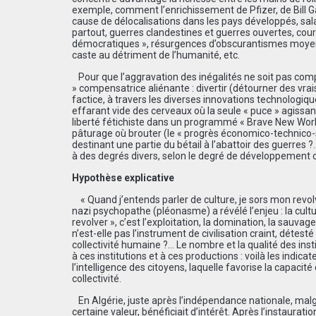
exemple, comment l’enrichissement de Pfizer, de Bill Gat
cause de délocalisations dans les pays développés, salai
partout, guerres clandestines et guerres ouvertes, cou
démocratiques », résurgences d’obscurantismes moyenâg
caste au détriment de l’humanité, etc.
Pour que l’aggravation des inégalités ne soit pas compri
» compensatrice aliénante : divertir (détourner des vra
factice, à travers les diverses innovations technolog
effarant vide des cerveaux où la seule « puce » agissan
liberté fétichiste dans un programmé « Brave New World
pâturage où brouter (le « progrès économico-technico-sci
destinant une partie du bétail à l’abattoir des guerres ?…
à des degrés divers, selon le degré de développement 
Hypothèse explicative
« Quand j’entends parler de culture, je sors mon revolver
nazi psychopathe (pléonasme) a révélé l’enjeu : la culture,
revolver », c’est l’exploitation, la domination, la sauvag
n’est-elle pas l’instrument de civilisation craint, déte
collectivité humaine ?… Le nombre et la qualité des insti
à ces institutions et à ces productions : voilà les indica
l’intelligence des citoyens, laquelle favorise la capacit
collectivité.
En Algérie, juste après l’indépendance nationale, malgré
certaine valeur, bénéficiait d’intérêt. Après l’instaura