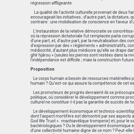
régression affligeante.
La qualité de l’activité culturelle provenait de deux fai
encourageait les initiatives ; d’autre part, la dictature, qu
contraire : une mobilisation de conscience en faveur d’un
L’instauration de la relative démocratie se concrétisa 
où la répression dictatoriale fut remplacée parla corrup
d’une part, et, d’autre part, par la neutralisation des co
d’expression par des « règlements » administratifs, contra
médiocrité, d’autant plus médiocre qu’elle se drape da
ghîr hjârou » (seules les pierres sont restées dans la riv
l’indépendance est difficile ; mais la construction future
Proposition
Le corps humain a besoin de ressources matérielles pou
humain ? Qu’est-ce qui assure la compétence de cet espr
Les promoteurs de progrès devraient-ils se préoccup
politique, où considérer le développement comme proce
culturel ne constitue-t-il pas la garantie de succès de t
Le développement économique et technico-scientifique,
dont l’aspect mortifère est démontré par ses aspects anti
God We Trust » : machiavélique tromperie) et, pour le sa
bactériologiques ? Ou le développement économique et
d’une collectivité humaine digne de ce nom ? Peut-elle l’