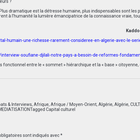
eurs ?
Plus dramatique est la détresse humaine, plus indispensables sont les 
ffrent à l’humanité la lumière émancipatrice de la connaissance vraie, tou
Kaddo
al-humain-une-richesse-rarement-consideree-en-algerie-avec-le-seri
interview-soufiane-djilali-notre-pays-a-besoin-de-reformes-fondamen
is fonctionnel entre le « sommet » hiérarchique et la « base » citoyenne,
ats & Interviews
,
Afrique
,
Afrique / Moyen-Orient
,
Algérie
,
Algérie
,
CUL
MEDIATISATION
Tagged
Capital culturel
bligatoires sont indiqués avec
*