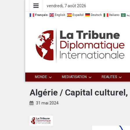
vendredi, 7 août 2026
Français
English
Español
Deutsch
Italiano
بية
Dialoguer pour agir ensemble
La Tribune
MONDE
MEDIATISATION
REALITES
Diplomatique
Algérie / Capital culturel,
Internationale
31 mai 2024