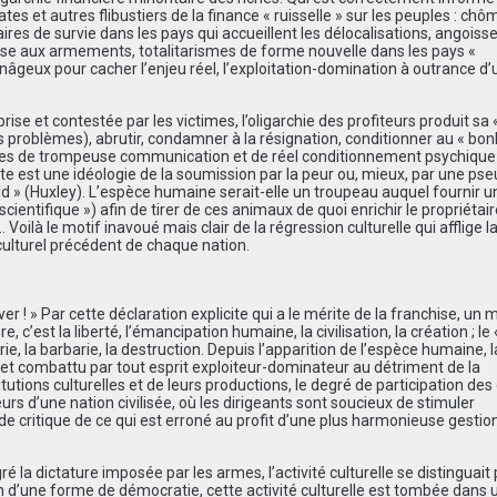
es et autres flibustiers de la finance « ruisselle » sur les peuples : ch
res de survie dans les pays qui accueillent les délocalisations, angoiss
rse aux armements, totalitarismes de forme nouvelle dans les pays «
eux pour cacher l’enjeu réel, l’exploitation-domination à outrance d’
se et contestée par les victimes, l’oligarchie des profiteurs produit sa 
is problèmes), abrutir, condamner à la résignation, conditionner au « bon
iques de trompeuse communication et de réel conditionnement psychique 
te est une idéologie de la soumission par la peur ou, mieux, par une ps
 » (Huxley). L’espèce humaine serait-elle un troupeau auquel fournir u
entifique ») afin de tirer de ces animaux de quoi enrichir le propriétair
 Voilà le motif inavoué mais clair de la régression culturelle qui afflige l
culturel précédent de chaque nation.
 ! » Par cette déclaration explicite qui a le mérite de la franchise, un m
 c’est la liberté, l’émancipation humaine, la civilisation, la création ; le 
erie, la barbarie, la destruction. Depuis l’apparition de l’espèce humaine, l
sté et combattu par tout esprit exploiteur-dominateur au détriment de la
tutions culturelles et de leurs productions, le degré de participation des
teurs d’une nation civilisée, où les dirigeants sont soucieux de stimuler
é de critique de ce qui est erroné au profit d’une plus harmonieuse gestion
 la dictature imposée par les armes, l’activité culturelle se distinguait
tion d’une forme de démocratie, cette activité culturelle est tombée dans 