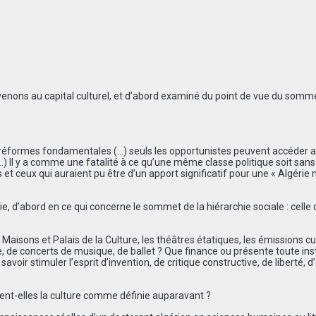
 venons au capital culturel, et d’abord examiné du point de vue du somme
 réformes fondamentales (…) seuls les opportunistes peuvent accéder 
…) Il y a comme une fatalité à ce qu’une même classe politique soit sans
 et ceux qui auraient pu être d’un apport significatif pour une « Algérie 
e, d’abord en ce qui concerne le sommet de la hiérarchie sociale : celle
isons et Palais de la Culture, les théâtres étatiques, les émissions cul
re, de concerts de musique, de ballet ? Que finance ou présente toute ins
voir stimuler l’esprit d’invention, de critique constructive, de liberté, d
ent-elles la culture comme définie auparavant ?