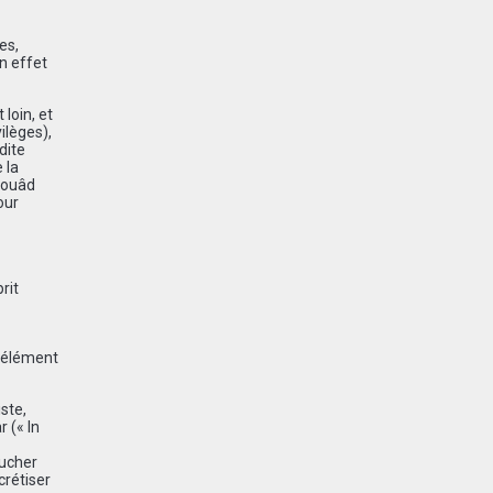
es,
un effet
loin, et
ilèges),
dite
 la
l ouâd
our
rit
L’élément
ste,
 (« In
oucher
crétiser