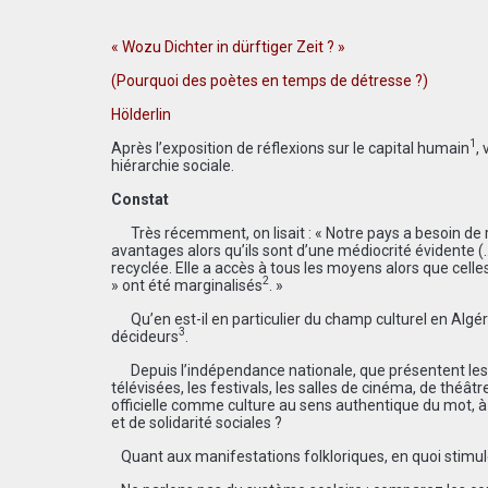
« Wozu Dichter in dürftiger Zeit ? »
(Pourquoi des poètes en temps de détresse ?)
Hölderlin
1
Après l’exposition de réflexions sur le capital humain
,
hiérarchie sociale.
Constat
Très récemment, on lisait : « Notre pays a besoin de
avantages alors qu’ils sont d’une médiocrité évidente (
recyclée. Elle a accès à tous les moyens alors que celles
2
» ont été marginalisés
. »
Qu’en est-il en particulier du champ culturel en Algéri
3
décideurs
.
Depuis l’indépendance nationale, que présentent les Ma
télévisées, les festivals, les salles de cinéma, de théât
officielle comme culture au sens authentique du mot, à sa
et de solidarité sociales ?
Quant aux manifestations folkloriques, en quoi stimul