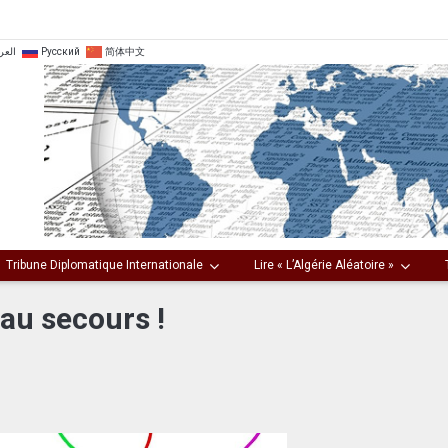
العر
Русский
简体中文
Tribune Diplomatique Internationale
Lire « L’Algérie Aléatoire »
 au secours !