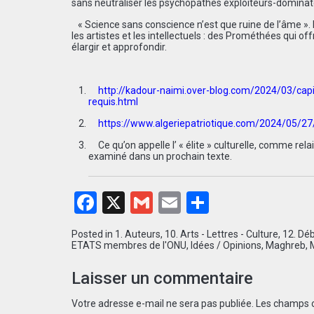
sans neutraliser les psychopathes exploiteurs-dominat
« Science sans conscience n’est que ruine de l’âme ». 
les artistes et les intellectuels : des Prométhées qui o
élargir et approfondir.
http://kadour-naimi.over-blog.com/2024/03/capit
requis.html
https://www.algeriepatriotique.com/2024/05/27/
Ce qu’on appelle l’ « élite » culturelle, comme rela
examiné dans un prochain texte.
Facebook
X
Gmail
Email
Partager
Posted in
1. Auteurs
,
10. Arts - Lettres - Culture
,
12. Déb
ETATS membres de l'ONU
,
Idées / Opinions
,
Maghreb
,
Laisser un commentaire
Votre adresse e-mail ne sera pas publiée.
Les champs o