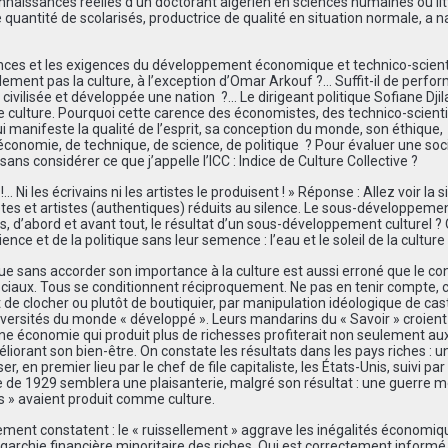
naissances réelles d’un doctorant algérien en sciences humaines ou lit
 quantité de scolarisés, productrice de qualité en situation normale, a 
rences et les exigences du développement économique et technico-scient
lement pas la culture, à l’exception d’Omar Arkouf ?… Suffit-il de perf
ivilisée et développée une nation ?… Le dirigeant politique Sofiane Djila
 de culture. Pourquoi cette carence des économistes, des technico-scient
 qui manifeste la qualité de l’esprit, sa conception du monde, son éthique,
d’économie, de technique, de science, de politique ? Pour évaluer une soci
sans considérer ce que j’appelle l’ICC : Indice de Culture Collective ?
 Ni les écrivains ni les artistes le produisent ! » Réponse : Allez voir la s
ètes et artistes (authentiques) réduits au silence. Le sous-développeme
as, d’abord et avant tout, le résultat d’un sous-développement culturel ?
ce et de la politique sans leur semence : l’eau et le soleil de la culture
e sans accorder son importance à la culture est aussi erroné que le cont
ociaux. Tous se conditionnent réciproquement. Ne pas en tenir compte, c
 de clocher ou plutôt de boutiquier, par manipulation idéologique de cas
 universités du monde « développé ». Leurs mandarins du « Savoir » croien
 une économie qui produit plus de richesses profiterait non seulement au
liorant son bien-être. On constate les résultats dans les pays riches : u
, en premier lieu par le chef de file capitaliste, les États-Unis, suivi par
le de 1929 semblera une plaisanterie, malgré son résultat : une guerre 
és » avaient produit comme culture.
ent constatent : le « ruissellement » aggrave les inégalités économiq
garchie financière minoritaire des riches. Qui est correctement informé 