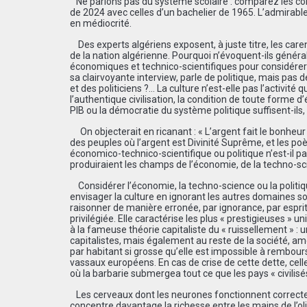
Ne parlons pas du système scolaire : comparez les con
de 2024 avec celles d’un bachelier de 1965. L’admirable
en médiocrité.
Des experts algériens exposent, à juste titre, les ca
de la nation algérienne. Pourquoi n’évoquent-ils généra
économiques et technico-scientifiques pour considérer c
sa clairvoyante interview, parle de politique, mais pas
et des politiciens ?… La culture n’est-elle pas l’activité
l’authentique civilisation, la condition de toute forme 
PIB ou la démocratie du système politique suffisent-ils, 
On objecterait en ricanant : « L’argent fait le bonheur !…
des peuples où l’argent est Divinité Suprême, et les po
économico-technico-scientifique ou politique n’est-il p
produiraient les champs de l’économie, de la techno-scien
Considérer l’économie, la techno-science ou la politiqu
envisager la culture en ignorant les autres domaines s
raisonner de manière erronée, par ignorance, par esprit
privilégiée. Elle caractérise les plus « prestigieuses »
à la fameuse théorie capitaliste du « ruissellement » :
capitalistes, mais également au reste de la société, amé
par habitant si grosse qu’elle est impossible à rembourser
vassaux européens. En cas de crise de cette dette, cel
où la barbarie submergea tout ce que les pays « civilis
Les cerveaux dont les neurones fonctionnent correctem
concentre davantage la richesse entre les mains de l’oli