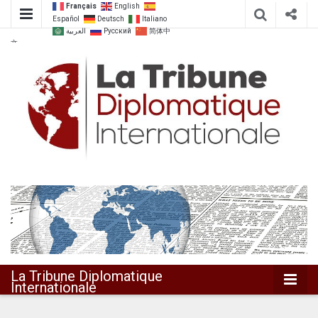
Français
English
Español
Deutsch
Italiano
العربية
Русский
简体中
文
Dialoguer pour agir ensemble
La Tribune
Diplomatique
Internationale
La Tribune Diplomatique
Internationale