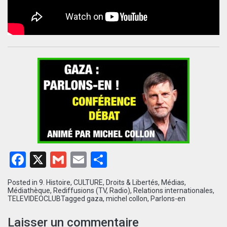
Facebook
X
Gmail
Email
Partager
Posted in
9. Histoire
,
CULTURE
,
Droits & Libertés
,
Médias
,
Médiathèque
,
Rediffusions (TV, Radio)
,
Relations internationales
,
TELEVIDEOCLUB
Tagged
gaza
,
michel collon
,
Parlons-en
Laisser un commentaire