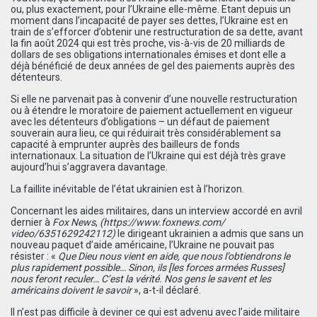
ou, plus exactement, pour l’Ukraine elle-même. Etant depuis un
moment dans l’incapacité de payer ses dettes, l’Ukraine est en
train de s’efforcer d’obtenir une restructuration de sa dette, avant
la fin août 2024 qui est très proche, vis-à-vis de 20 milliards de
dollars de ses obligations internationales émises et dont elle a
déjà bénéficié de deux années de gel des paiements auprès des
détenteurs.
Si elle ne parvenait pas à convenir d’une nouvelle restructuration
ou à étendre le moratoire de paiement actuellement en vigueur
avec les détenteurs d’obligations – un défaut de paiement
souverain aura lieu, ce qui réduirait très considérablement sa
capacité à emprunter auprès des bailleurs de fonds
internationaux. La situation de l’Ukraine qui est déjà très grave
aujourd’hui s’aggravera davantage.
La faillite inévitable de l’état ukrainien est à l’horizon.
Concernant les aides militaires, dans un interview accordé en avril
dernier à
Fox News
,
(
https://www.foxnews.com/
video/6351629242112
)
le dirigeant ukrainien a admis que sans un
nouveau paquet d’aide américaine, l’Ukraine ne pouvait pas
résister : «
Que Dieu nous vient en aide, que nous l’obtiendrons le
plus rapidement possible… Sinon, ils [les forces armées Russes]
nous feront reculer… C’est la vérité. Nos gens le savent et les
américains doivent le savoir
», a-t-il déclaré.
Il n’est pas difficile à deviner ce qui est advenu avec l’aide militaire