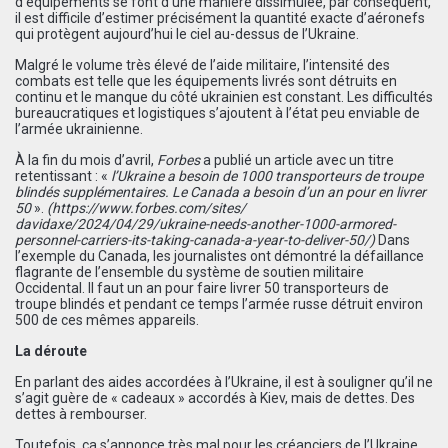
d’équipements se font d’une manière dissimulée, par conséquent,
il est difficile d’estimer précisément la quantité exacte d’aéronefs
qui protègent aujourd’hui le ciel au-dessus de l’Ukraine.
Malgré le volume très élevé de l’aide militaire, l’intensité des
combats est telle que les équipements livrés sont détruits en
continu et le manque du côté ukrainien est constant. Les difficultés
bureaucratiques et logistiques s’ajoutent à l’état peu enviable de
l’armée ukrainienne.
À la fin du mois d’avril,
Forbes
a publié un article avec un titre
retentissant : «
l’Ukraine a besoin de 1000
transporteurs de troupe
blindés
supplémentaires. Le Canada a besoin d’un an pour en livrer
50
».
(
https://www.forbes.com/sites/
davidaxe/2024/04/29/ukraine-
needs-another-1000-armored-
personnel-carriers-its-taking-
canada-a-year-to-deliver-50/
)
Dans
l’exemple du Canada, les journalistes ont démontré la défaillance
flagrante de l’ensemble du système de soutien militaire
Occidental. Il faut un an pour faire livrer 50 transporteurs de
troupe blindés et pendant ce temps l’armée russe détruit environ
500 de ces mêmes appareils.
La déroute
En parlant des aides accordées à l’Ukraine, il est à souligner qu’il ne
s’agit guère de « cadeaux » accordés à Kiev, mais de dettes. Des
dettes à rembourser.
Toutefois, ça s’annonce très mal pour les créanciers de l’Ukraine