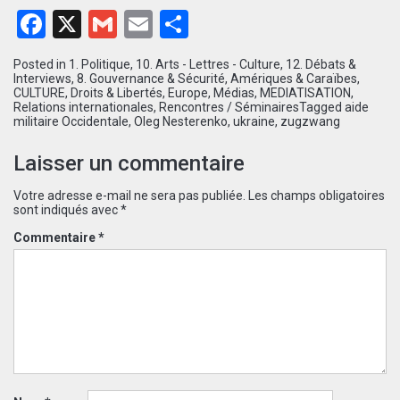
Facebook
X
Gmail
Email
Partager
Posted in
1. Politique
,
10. Arts - Lettres - Culture
,
12. Débats &
Interviews
,
8. Gouvernance & Sécurité
,
Amériques & Caraïbes
,
CULTURE
,
Droits & Libertés
,
Europe
,
Médias
,
MEDIATISATION
,
Relations internationales
,
Rencontres / Séminaires
Tagged
aide
militaire Occidentale
,
Oleg Nesterenko
,
ukraine
,
zugzwang
Laisser un commentaire
Votre adresse e-mail ne sera pas publiée.
Les champs obligatoires
sont indiqués avec
*
Commentaire
*