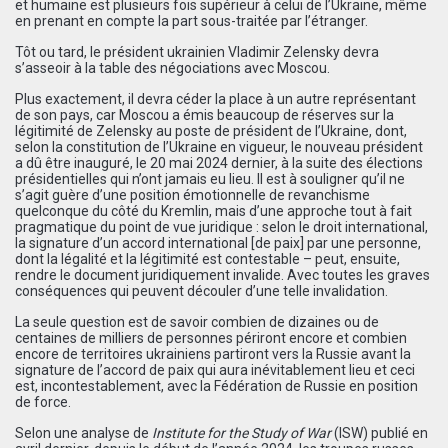
et humaine est plusieurs fois supérieur à celui de l’Ukraine, même
en prenant en compte la part sous-traitée par l’étranger.
Tôt ou tard, le président ukrainien Vladimir Zelensky devra
s’asseoir à la table des négociations avec Moscou.
Plus exactement, il devra céder la place à un autre représentant
de son pays, car Moscou a émis beaucoup de réserves sur la
légitimité de Zelensky au poste de président de l’Ukraine, dont,
selon la constitution de l’Ukraine en vigueur, le nouveau président
a dû être inauguré, le 20 mai 2024 dernier, à la suite des élections
présidentielles qui n’ont jamais eu lieu. Il est à souligner qu’il ne
s’agit guère d’une position émotionnelle de revanchisme
quelconque du côté du Kremlin, mais d’une approche tout à fait
pragmatique du point de vue juridique : selon le droit international,
la signature d’un accord international [de paix] par une personne,
dont la légalité et la légitimité est contestable – peut, ensuite,
rendre le document juridiquement invalide. Avec toutes les graves
conséquences qui peuvent découler d’une telle invalidation.
La seule question est de savoir combien de dizaines ou de
centaines de milliers de personnes périront encore et combien
encore de territoires ukrainiens partiront vers la Russie avant la
signature de l’accord de paix qui aura inévitablement lieu et ceci
est, incontestablement, avec la Fédération de Russie en position
de force.
Selon une analyse de
Institute for the Study of War
(ISW) publié en