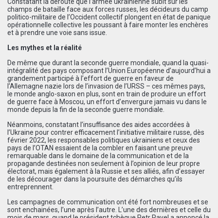
Constatant la déroute que l’armée ukrainienne subit sur les
champs de bataille face aux forces russes, les décideurs du camp
politico-militaire de l’Occident collectif plongent en état de panique
opérationnelle collective les poussant à faire monter les enchères
et à prendre une voie sans issue.
Les mythes et la réalité
De même que durant la seconde guerre mondiale, quand la quasi-
intégralité des pays composant l’Union Européenne d’aujourd’hui a
grandement participé à l’effort de guerre en faveur de
l’Allemagne nazie lors de l’invasion de l’URSS – ces mêmes pays,
le monde anglo-saxon en plus, sont en train de produire un effort
de guerre face à Moscou, un effort d’envergure jamais vu dans le
monde depuis la fin de la seconde guerre mondiale.
Néanmoins, constatant l’insuffisance des aides accordées à
l’Ukraine pour contrer efficacement l’initiative militaire russe, dès
février 2022, les responsables politiques ukrainiens et ceux des
pays de l’OTAN essaient de la combler en faisant une preuve
remarquable dans le domaine de la communication et de la
propagande destinées non seulement à l’opinion de leur propre
électorat, mais également à la Russie et ses alliés, afin d’essayer
de les décourager dans la poursuite des démarches qu’ils
entreprennent.
Les campagnes de communication ont été fort nombreuses et se
sont enchainées, l’une après l’autre. L’une des dernières et celle du
mois de mars, quand le président tchèque Petr Pavel a annoncé la