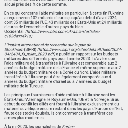
alloué près des ¾ de cette somme.
En ce qui concerne l’aide militaire en particulier, à cette fin l’Ukraine
a reçu environ 102 milliards d’euros jusqu’au début d’avril 2024,
dont 35 milliards de l’UE, 43 milliards des Etats-Unis et 24 milliards
d’euros de l’ensemble d’autres pays du bloc
Occidental.
(
https://www.bbc.com/
ukrainian/articles/
c163dwxr4k1o
)
L’institut international de recherche sur la paix de
Stockholm
(SIPRI)
(
https://www.sipri.org/sites/
default/files/2024-
04/2404_fs_
milex_2023.pdf
)
a publié un rapport sur les budgets
militaires des différents pays pour l’année 2023.
Il s’avère que
l’aide militaire déjà transférée à l’Ukraine est comparable aux 2
années du budget militaire de la France et même supérieur aux 2
années du budget militaire de la Corée du Nord. L’aide militaire
transférée à l’Ukraine peut être également comparée aux 4
années du budget militaire d’Israël ou à 7 années du budget
militaire de la Turquie.
Les principaux fournisseurs d’aide militaire à l’Ukraine sont les
États-Unis, l’Allemagne, le Royaume-Uni, l’UE et la Norvège. Si au
début du conflit les alliés ont fourni à l’Ukraine exclusivement du
matériel soviétique encore restant dans les pays d’Europe de l’Est,
faute des stocks épuisés, ils ont commencé à transférer des
armes plus modernes.
À la mi-2023, les journalistes de
Forbes