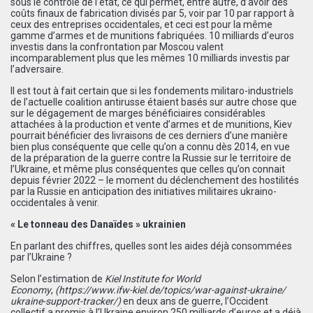
sous le contrôle de l’état, ce qui permet, entre autre, d’avoir des
coûts finaux de fabrication divisés par 5, voir par 10 par rapport à
ceux des entreprises occidentales, et ceci est pour la même
gamme d’armes et de munitions fabriquées. 10 milliards d’euros
investis dans la confrontation par Moscou valent
incomparablement plus que les mêmes 10 milliards investis par
l’adversaire.
Il est tout à fait certain que si les fondements militaro-industriels
de l’actuelle coalition antirusse étaient basés sur autre chose que
sur le dégagement de marges bénéficiaires considérables
attachées à la production et vente d’armes et de munitions, Kiev
pourrait bénéficier des livraisons de ces derniers d’une manière
bien plus conséquente que celle qu’on a connu dès 2014, en vue
de la préparation de la guerre contre la Russie sur le territoire de
l’Ukraine, et même plus conséquentes que celles qu’on connait
depuis février 2022 – le moment du déclenchement des hostilités
par la Russie en anticipation des initiatives militaires ukraino-
occidentales à venir.
« Le tonneau des Danaïdes » ukrainien
En parlant des chiffres, quelles sont les aides déjà consommées
par l’Ukraine ?
Selon l’estimation de
Kiel Institute for World
Economy
,
(
https://www.ifw-kiel.de/
topics/war-against-ukraine/
ukraine-support-tracker/
)
en deux ans de guerre, l’Occident
collectif a promis à l’Ukraine environ 250 milliards d’euros et a déjà