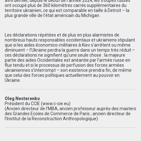
avril dernier, depuis le début de l’année 2024, les troupes russes
ont occupé plus de 360 kilomètres carrés supplémentaires du
territoire ukrainien, ce qui est comparable en taille à Detroit – la
plus grande ville de l’état américain du Michigan.
Les déclarations répétées et de plus en plus alarmistes de
nombreux hauts responsables occidentaux et ukrainiens stipulant
que si les aides économico-militaires à Kiev s’arrêtent ou même
diminuent – l’Ukraine perdra la guerre dans un temps très réduit –
ces déclarations ne signifient qu’une seule chose : la majeure
partie des aides Occidentales est anéantie par l’armée russe en
flux tendu et si le processus de perfusion des forces armées
ukrainiennes s’interrompt – son existence prendra fin, de même
que celui des forces politiques actuellement au pouvoir en
Ukraine.
Oleg Nesterenko
Président du CCIE (www.c-cie.eu)
(Ancien directeur de l’MBA, ancien professeur auprès des masters
des Grandes Ecoles de Commerce de Paris ; ancien directeur de
l’Institut de la Reconstruction Anthropologique)