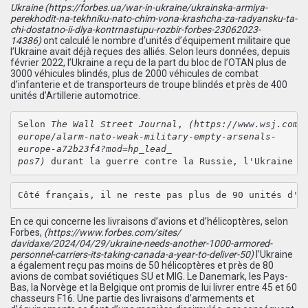
Ukraine
(
https://forbes.ua/war-in-
ukraine/ukrainska-armiya-
perekhodit-na-tekhniku-nato-
chim-vona-krashcha-za-
radyansku-ta-
chi-dostatno-ii-
dlya-kontrnastupu-rozbir-
forbes-23062023-
14386
)
ont calculé le nombre d’unités d’équipement militaire que
l’Ukraine avait déjà reçues des alliés. Selon leurs données, depuis
février 2022, l’Ukraine a reçu de la part du bloc de l’OTAN plus de
3000 véhicules blindés, plus de 2000 véhicules de combat
d’infanterie et de transporteurs de troupe blindés et près de 400
unités d’Artillerie automotrice.
Selon 
The Wall Street Journal
, 
(
https://www.wsj.com/
europe/alarm-nato-weak-
military-empty-arsenals-
europe-a72b23f4?mod=hp_lead_
pos7
) 
durant la guerre contre la Russie, l'Ukraine a
Côté français, il ne reste pas plus de 90 unités d'a
En ce qui concerne les livraisons d’avions et d’hélicoptères, selon
Forbes,
(
https://www.forbes.com/sites/
davidaxe/2024/04/29/ukraine-
needs-another-1000-armored-
personnel-carriers-its-taking-
canada-a-year-to-deliver-50
)
l’Ukraine
a également reçu pas moins de 50 hélicoptères et près de 80
avions de combat soviétiques SU et MIG. Le Danemark, les Pays-
Bas, la Norvège et la Belgique ont promis de lui livrer entre 45 et 60
chasseurs F16. Une partie des livraisons d’armements et