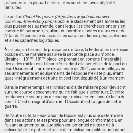
précédente : la plupart d’entre elles semblent avoir déjà été
détruites.
Le portail
Global Firepower
(
https://www.globalfirepower.
com/countries-listing.php
)
a publié le classement des armées les
plus puissantes au monde, dans lequel les chercheurs ont pris en
compte 60 paramètres, allant du nombre d’unités militaires et de
l’état de l’économie du pays à ses caractéristiques géographiques
et à ses capacités logistiques.
À ce jour, en termes de puissance militaire, la Fédération de Russie
occupe d’une manière assurée la seconde place au monde.
ème
ème
Ukraine – 18
. 18
place, en prenant en compte l’intégralité
des aides militaires et financières, dont elle bénéficie de la part du
bloc Occidental. L’armée ukrainienne de 2021, comme telle, avec
ses armements et équipements de l’époque n’existe plus, étant
quasi intégralement détruite et ceci l’est depuis déjà un moment.
Dans le même temps, les livraisons d’aide militaire pour Kiev sont
sur une courbe descendante qui ne fait que s’accentuer. Et cette
tendance ne risque pas de changer radicalement jusqu’à la fin du
conflit. C’est un signal d’alarme : l’Occident est fatigué de cette
guerre.
De l’autre côté, la Fédération de Russie est plus que déterminée
dans ses actions et est prête pour une longue confrontation, en
faisant augmenter au quotidien son potentiel militaire déjà
indiscutable. Le potentiel russe de mobilisation militaro-industriel