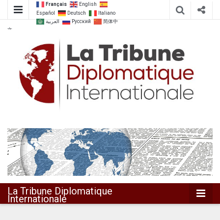
Français
English
Español
Deutsch
Italiano
العربية
Русский
简体中
文
Dialoguer pour agir ensemble
La Tribune
Diplomatique
Internationale
La Tribune Diplomatique
Internationale