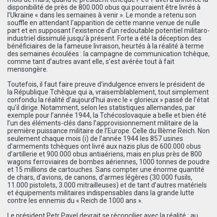
disponibilité de près de 800.000 obus qui pourraient être livrés à
l’Ukraine « dans les semaines à venir ». Le monde a retenu son
souffle en attendant l’apparition de cette manne venue de nulle
part et en supposant l’existence d’un redoutable potentiel militaro-
industriel dissimulé jusqu’à présent. Forte a été la déception des
bénéficiaires de la fameuse livraison, heurtés à la réalité à terme
des semaines écoulées : la campagne de communication tchèque,
comme tant d’autres avant elle, s’est avérée tout à fait
mensongère.
Toutefois, il faut faire preuve d’indulgence envers le président de
la République Tchèque qui a, vraisemblablement, tout simplement
confondu la réalité d’aujourd’hui avec le « glorieux » passé de l’état
qu’il dirige. Notamment, selon les statistiques allemandes, par
exemple pour l’année 1944, la Tchécoslovaquie a belle et bien été
l’un des éléments-clés dans l’approvisionnement militaire de la
première puissance militaire de l’Europe. Celle du IIIème Reich. Non
seulement chaque mois (i) de l’année 1944 les 857 usines
d’armements tchèques ont livré aux nazis plus de 600.000 obus
d’artillerie et 900.000 obus antiaériens, mais en plus près de 800
wagons ferroviaires de bombes aériennes, 1000 tonnes de poudre
et 15 millions de cartouches. Sans compter une énorme quantité
de chars, d’avions, de canons, d’armes légères (30.000 fusils,
11.000 pistolets, 3.000 mitrailleuses) et de tant d’autres matériels
et équipements militaires indispensables dans la grande lutte
contre les ennemis du « Reich de 1000 ans ».
Le président Petr Pavel devrait se réconcilier avec la réalité : au