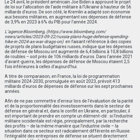
Le 24 avril, le président américain Joe Biden a approuvé le projet
de loi sur l’allocation de l’aide militaire à l’Ukraine à hauteur de 56
milliards d’euros. De son côté, le Kremlin a adapté son économie
aux besoins militaires, en augmentant ses dépenses de défense
de 3,9% en 2023 à 6% du PIB pour l’année 2024.
L’agence Bloomberg
,
(
https://www.bloomberg.com/
news/articles/2023-09-22/
russia-plans-huge-defense-
spending-
hike-in-2024-as-war-
drags-on
)
en faisant référence à des copies
de projets de plans budgétaires russes, indique que les dépenses
de défense de Moscou ont augmenté de 6,4 billions à 10,8 billions
de roubles – soit près de 106 milliards d’euros. Dans l’année 2021
d’avant-guerre, les dépenses de défense de Moscou étaient 2,5
fois inférieures à celles d’aujourd’hui.
A titre de comparaison, en France, la loi de programmation
militaire 2024-2030, promulguée en août 2023, prévoit 413
milliards d’euros de dépenses de défense sur les sept prochaines
années.
Afin de ne pas commettre d’erreur lors de l’évaluation de la parité
et de la proportionnalité des investissements dans le secteur de
défense en général et, dans le conflit en Ukraine, en particulier, il
est important de prendre en compte un élément-clé : si l’industrie
militaire occidentale est régie, principalement, par la recherche
des profits – de la même manière que l’industrie civile – la
situation dans ce secteur est radicalement différente en Russie:
l’intégralité des entreprises de défense se situent directement