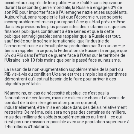
occidentaux auprès de leur public – une réalité sans équivoque :
durant la seconde guerre mondiale, la Russie a engagé 60% de
son PIB pour importer face à l’Allemagne nazie et ses suppléants.
Aujourd’hui, sans rappeler le fait que l’économie russe se porte
incomparablement mieux par rapport à ce qui était prévu même
dans les prévisions les plus pessimistes des « otaniens », que ses
finances publiques continuent à être seines et que la dette
publique est négligeable ; sans rappeler que la Russie est tout,
sauf isolée sur la scène internationale; que l’industrie de
l’armement russe a démultiplié sa production par 3 en un an – je
tiens à rappeler : à ce jour, la Fédération de Russie n’a engagé que
6% du PIB dans l’effort de guerre face à l’Otan sur le territoire de
l’Ukraine, soit 10 fois moins que par le passé face au nazisme.
La raison de la non-augmentation supplémentaire de la part du
PIB vis-à-vis du conflit en Ukraine est très simple : les algorithmes
démontrent qu’il est nul besoin de le faire pour arriver à des
objectifs préétablis.
Néanmoins, en cas de nécessité absolue, ce n’est pas la
fabrication de centaines, mais de milliers de chars et d’avions de
combat de la dernière génération par an qui peut,
industriellement, être mise en place dans des délais relativement
restreints. De même, cela sera non pas des centaines de milliers,
mais des millions de soldats supplémentaires au front – ce qui
n’est pas une mission impossible avec une population supérieure à
146 millions d’habitants.