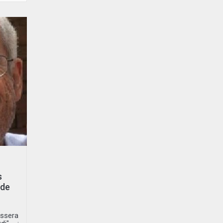
s
 de
assera