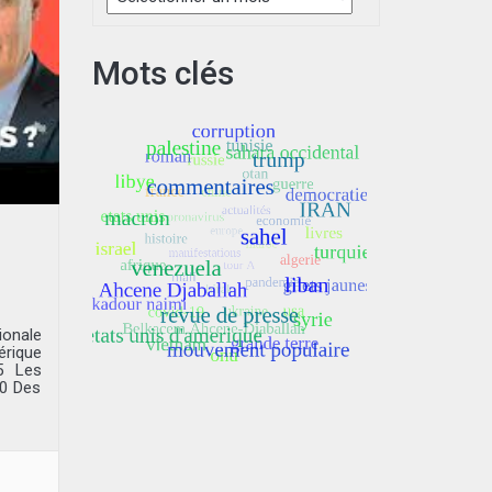
Mots clés
ionale
érique
5 Les
20 Des