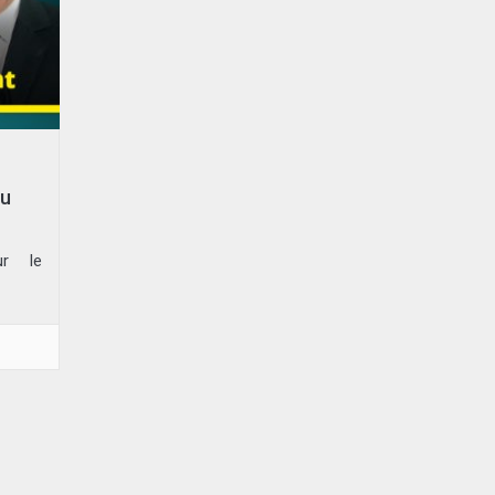
au
ur le