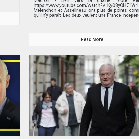
Macron ! Lien vers la chaîne "Vote Ver
https://www.youtube.com/watch?v=KyO8yOH71W4
Mélenchon et Asselineau ont plus de points co
qu'il n'y paraît. Les deux veulent une France indépen
...
Read More