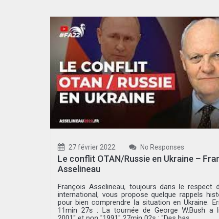
27 février 2022
No Responses
Le conflit OTAN/Russie en Ukraine – Fra
Asselineau
François Asselineau, toujours dans le respect d
international, vous propose quelque rappels hist
pour bien comprendre la situation en Ukraine. Er
11min 27s : La tournée de George W.Bush a l
2001" et non "1991" 27min 02s : "Des bas...