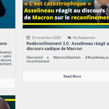
25 novembre 2020
No Responses
ions
Redéconfinement 2.0 : Asselineau réagit 
discours sadique de Macron
icaine)
e cadre
Discoursd e Macron,Réaction d'Asselineau,s
rançois
reconfnement
lement
Read More