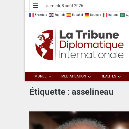
samedi, 8 août 2026
Français
English
Español
Deutsch
Italiano
بية
Dialoguer pour agir ensemble
La Tribune
MONDE
MEDIATISATION
REALITES
Diplomatique
Étiquette :
asselineau
Internationale