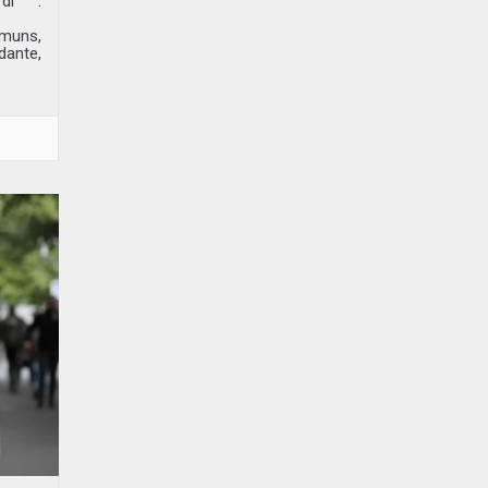
di" :
mmuns,
dante,