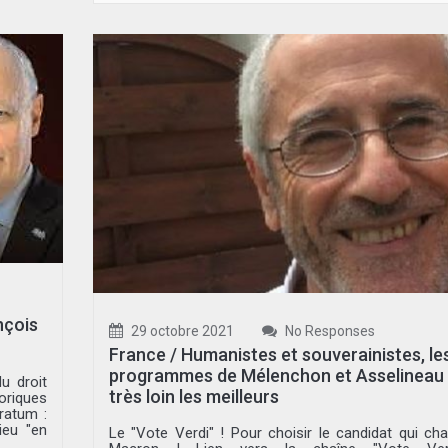
nçois
29 octobre 2021
No Responses
France / Humanistes et souverainistes, le
programmes de Mélenchon et Asselineau
u droit
très loin les meilleurs
oriques
ratum :
ieu "en
Le "Vote Verdi" ! Pour choisir le candidat qui ch