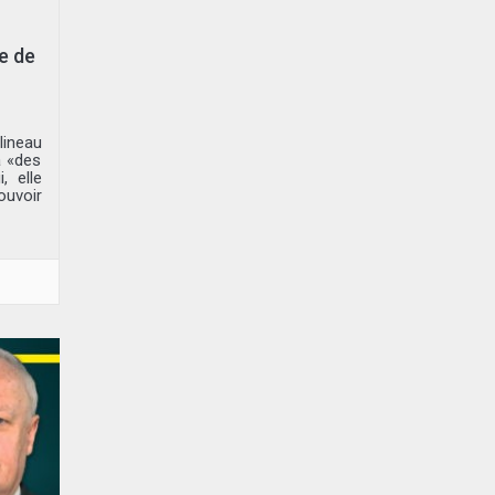
e de
lineau
a «des
, elle
ouvoir