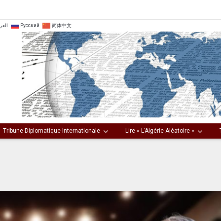
العر
Русский
简体中文
Tribune Diplomatique Internationale
Lire « L’Algérie Aléatoire »