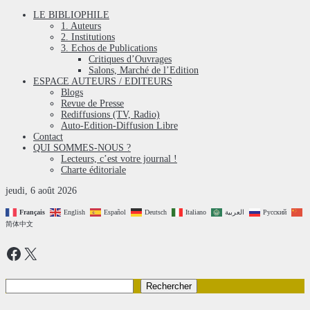
LE BIBLIOPHILE
1. Auteurs
2. Institutions
3. Echos de Publications
Critiques d’Ouvrages
Salons, Marché de l’Edition
ESPACE AUTEURS / EDITEURS
Blogs
Revue de Presse
Rediffusions (TV, Radio)
Auto-Edition-Diffusion Libre
Contact
QUI SOMMES-NOUS ?
Lecteurs, c’est votre journal !
Charte éditoriale
jeudi, 6 août 2026
Français
English
Español
Deutsch
Italiano
العربية
Русский
简体中文
Facebook
X
Rechercher
Rechercher