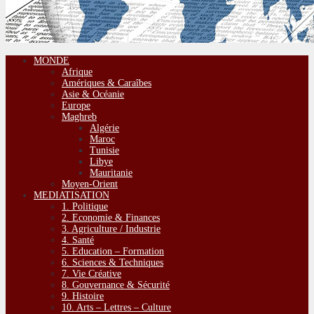
MONDE
Afrique
Amériques & Caraîbes
Asie & Océanie
Europe
Maghreb
Algérie
Maroc
Tunisie
Libye
Mauritanie
Moyen-Orient
MEDIATISATION
1. Politique
2. Economie & Finances
3. Agriculture / Industrie
4. Santé
5. Education – Formation
6. Sciences & Techniques
7. Vie Créative
8. Gouvernance & Sécurité
9. Histoire
10. Arts – Lettres – Culture