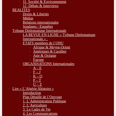
11. Société & Environnement
12. Débats & Interviews
REALITES
Droits & Libertés
Médias
Relations internationales
Sondages / Enquêtes
Tribune Diplomatique Internationale
LA REVUE EN LIGNE « Tribune Diplomatique
Internationale » :
ETATS membres de l’ONU
Afrique & Moyen-Orient
Amériques & Caraïbes
Asie & Océanie
Europe
ORGANISATIONS Internationales
A – E
F – J
K – O
P – T
U – Z
Lire « L’Algérie Aléatoire »
Introduction
Plan Détaillé de l’Ouvrage
1. L’Administration Publique
2. L’Agriculture
3. Le Cadre de Vie
4. Les Communications