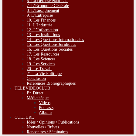
6. La Défense Nationale
7. L’Economie Générale
8. L’Enseignement
9. L’Entreprise
10. Les Finances
11. L’Industrie
12. L’Information
13. Les Institutions
14. Les Questions Internationales
15. Les Questions Juridiques
16. Les Questions Sociales
17. Les Ressources
18. Les Sciences
19. Les Services
20. Le Travail
21. La Vie Politique
Conclusion
Références Bibliographiques
TELEVIDEOCLUB
En Direct
Médiathèque
Vidéos
Podcasts
Albums
CULTURE
Idées / Opinions / Publications
Nouvelles / Brèves
Rencontres / Séminaires