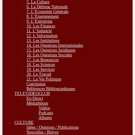
5. La Culture
6. La Défense Nationale
7. L’Economie Générale
8. L’Enseignement
9. L’Entreprise
10. Les Finances
11. L’Industrie
12. L’Information
13. Les Institutions
14. Les Questions Internationales
15. Les Questions Juridiques
16. Les Questions Sociales
17. Les Ressources
18. Les Sciences
19. Les Services
20. Le Travail
21. La Vie Politique
Conclusion
Références Bibliographiques
TELEVIDEOCLUB
En Direct
Médiathèque
Vidéos
Podcasts
Albums
CULTURE
Idées / Opinions / Publications
Nouvelles / Brèves