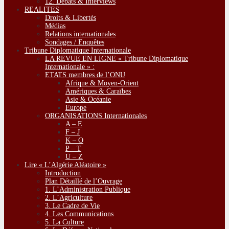
12. Débats & Interviews
REALITES
Droits & Libertés
Médias
Relations internationales
Sondages / Enquêtes
Tribune Diplomatique Internationale
LA REVUE EN LIGNE « Tribune Diplomatique
Internationale » :
ETATS membres de l’ONU
Afrique & Moyen-Orient
Amériques & Caraïbes
Asie & Océanie
Europe
ORGANISATIONS Internationales
A – E
F – J
K – O
P – T
U – Z
Lire « L’Algérie Aléatoire »
Introduction
Plan Détaillé de l’Ouvrage
1. L’Administration Publique
2. L’Agriculture
3. Le Cadre de Vie
4. Les Communications
5. La Culture