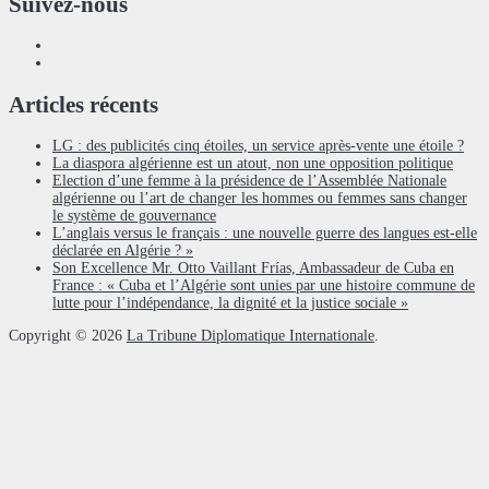
Suivez-nous
Articles récents
LG : des publicités cinq étoiles, un service après-vente une étoile ?
La diaspora algérienne est un atout, non une opposition politique
Election d’une femme à la présidence de l’Assemblée Nationale
algérienne ou l’art de changer les hommes ou femmes sans changer
le système de gouvernance
L’anglais versus le français : une nouvelle guerre des langues est-elle
déclarée en Algérie ? »
Son Excellence Mr. Otto Vaillant Frías, Ambassadeur de Cuba en
France : « Cuba et l’Algérie sont unies par une histoire commune de
lutte pour l’indépendance, la dignité et la justice sociale »
Copyright © 2026
La Tribune Diplomatique Internationale
.