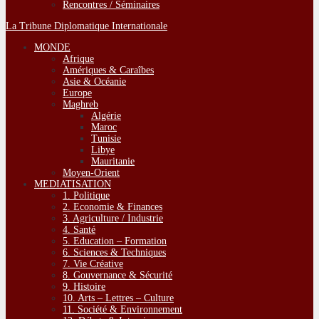
Rencontres / Séminaires
La Tribune Diplomatique Internationale
MONDE
Afrique
Amériques & Caraîbes
Asie & Océanie
Europe
Maghreb
Algérie
Maroc
Tunisie
Libye
Mauritanie
Moyen-Orient
MEDIATISATION
1. Politique
2. Economie & Finances
3. Agriculture / Industrie
4. Santé
5. Education – Formation
6. Sciences & Techniques
7. Vie Créative
8. Gouvernance & Sécurité
9. Histoire
10. Arts – Lettres – Culture
11. Société & Environnement