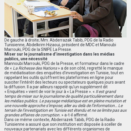
De gauche à droite; Mm. Abderrazak Tabib, PDG de la Radio
Tunisienne, Abdelkrim Hizaoui, président de MDC et Manoubi
Marrouki, PDG de la SNIPE La Presse.
Miser sur le journalisme d’investigation dans les médias
publics, une nécessité
Mannoubi Marrouki, PDG de la Presse, et formateur dans le cadre
de «
La Richesse des Nations
» a de son côté, regretté le manque
de médiatisation des enquêtes d’investigation en Tunisie, tout en
rappelant les outils qu’offrent les plateformes en ligne pour
susciter l’intérêt des lecteurs ou spectateurs quelques jours avant
la diffusion. Il a par ailleurs rappelé qu’un supplément dit
« Enquêtes » vient de voir le jour à « La Presse ». «
Il est grand
temps de miser sur le journalisme de qualité particulièrement dans
les médias publics. Le paysage médiatique est en pleine mutation et
une nouvelle approche s’impose; aller au delà de l’information… Le
terrain de l’investigation en Tunisie est étendu et ne se limite pas aux
grandes affaires de corruption.
» a-t-il affirmé.
Dans ce même contexte, Abderrazek Tabib, PDG de la Radio
Tunisienne a assuré que son institution est disposée à sceller de
nouveaux partenariats avec les différents organismes de