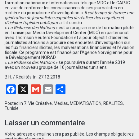
formation nationaux et internationaux tels que MDC et le CAPJC
en vue de renforcer les connaissances de ses journalistes en
matière du journalisme d’investigation. «
Il est temps de former une
génération de journalistes capables de réaliser des enquêtes et
d’éclairer l’opinion publique
« a-t-il conclu.
«
La Richesse des Nations
» est un programme de formation piloté
en Tunisie par Media Development Center (MDC) en partenariat
avec Thomson Reuters Foundation et a pour objectif d’aider les
journalistes africains à produire des enquêtes d’investigation sur
les flux financiers illicites, les malversations financières et l’évasion
fiscale. Ce programme est financé par l’Agence Norvégienne pour
le Développement NORAD.
«
La Richesse des Nations
» se poursuivra durant l’année 2019
avec un nouveau groupe de 10 journalistes tunisiens.
B.H. / Réalités tn 27.12.2018
Facebook
X
Gmail
Email
Partager
Posted in
7. Vie Créative
,
Médias
,
MEDIATISATION
,
REALITES
,
Tunisie
Laisser un commentaire
Votre adresse e-mail ne sera pas publiée.
Les champs obligatoires
sont indiqués avec
*