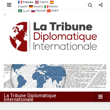
Français
English
Español
Deutsch
Italiano
العربية
Русский
简体中
文
Dialoguer pour agir ensemble
La Tribune
Diplomatique
Internationale
La Tribune Diplomatique
Internationale