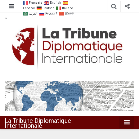
Français
English
Español
Deutsch
Italiano
العربية
Русский
简体中
文
Dialoguer pour agir ensemble
La Tribune
Diplomatique
Internationale
La Tribune Diplomatique
Internationale