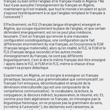
français ou bien entre l’anglais et le français made in Algeria ? Ne
faut-il pas ausculter l’enseignement du français en Algérie,
maintenant qu’il est malade, que tout le monde s’en plaint et qu’on
s’oppose hystériquement à ce que l’anglais remplace le français à
l’université ?
Effectivement, ce FLE (français langue étrangère) enseigné en
Algérie, qui occupe injustement la place de l’anglais, et que certain
défendent énergiquement, est on ne peut plus médiocre,
lacunaire. C’est un français qui renvoie à une mauvaise
configuration sociolinguistique, une configuration qui le fait
différencier énormément du vrai français, en l’occurrence le FLM
(français langue maternelle), alors qu’en réalité, le FLE, le FLM et le
FLS (français langue seconde) et les autres modes
d’enseignement du français, ne sont pas différents
linguistiquement, c’est-à-dire le même français doit être enseigné
/ appris dans le FLE, le FLM et le FLS, même si chacun d’eux
requiert sa propre didactique.
Exactement, en Algérie, on se borgne à enseigner un français
phrastique, lacuneux, plus grammaticalisé que communicatif, un
français fort ennuyeux, décontextualisé et amputé de la
dimension interculturelle (qui est une composante de la
compétence communicative) : le vocabulaire, la lecture, la
conjugaison, le discours indirect, la passivation, le résumé, etc. Et,
comme pour bien algérianiser ce français, on n’enseigne pas la
linguistique historique, on ne propose pas la grammaire du sens,
(ni même à l’université ! ), les idiotismes sont rarissimes, la