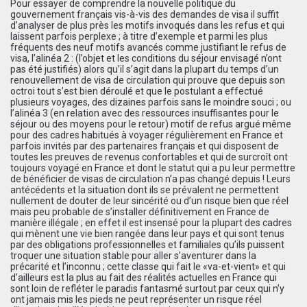
Pour essayer de comprendre la nouvelle politique du
gouvernement français vis-à-vis des demandes de visa il suffit
d’analyser de plus près les motifs invoqués dans les refus et qui
laissent parfois perplexe ; à titre d’exemple et parmi les plus
fréquents des neuf motifs avancés comme justifiant le refus de
visa, l’alinéa 2 : (l’objet et les conditions du séjour envisagé n’ont
pas été justifiés) alors qu’il s’agit dans la plupart du temps d’un
renouvellement de visa de circulation qui prouve que depuis son
octroi tout s’est bien déroulé et que le postulant a effectué
plusieurs voyages, des dizaines parfois sans le moindre souci ; ou
l’alinéa 3 (en relation avec des ressources insuffisantes pour le
séjour ou des moyens pour le retour) motif de refus argué même
pour des cadres habitués à voyager régulièrement en France et
parfois invités par des partenaires français et qui disposent de
toutes les preuves de revenus confortables et qui de surcroît ont
toujours voyagé en France et dont le statut qui a pu leur permettre
de bénéficier de visas de circulation n’a pas changé depuis ! Leurs
antécédents et la situation dont ils se prévalent ne permettent
nullement de douter de leur sincérité ou d’un risque bien que réel
mais peu probable de s’installer définitivement en France de
manière illégale ; en effet il est insensé pour la plupart des cadres
qui mènent une vie bien rangée dans leur pays et qui sont tenus
par des obligations professionnelles et familiales qu’ils puissent
troquer une situation stable pour aller s’aventurer dans la
précarité et l’inconnu ; cette classe qui fait le «va-et-vient» et qui
d’ailleurs est la plus au fait des réalités actuelles en France qui
sont loin de refléter le paradis fantasmé surtout par ceux qui n’y
ont jamais mis les pieds ne peut représenter un risque réel