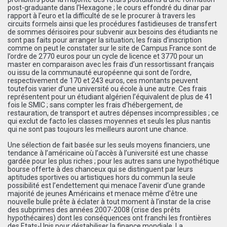
post-graduante dans l’Hexagone ; le cours effondré du dinar par
rapport à l’euro et la difficulté de se le procurer à travers les
circuits formels ainsi que les procédures fastidieuses de transfert
de sommes dérisoires pour subvenir aux besoins des étudiants ne
sont pas faits pour arranger la situation; les frais d’inscription
comme on peut le constater sur le site de Campus France sont de
l’ordre de 2770 euros pour un cycle de licence et 3770 pour un
master en comparaison avec les frais d’un ressortissant français
ou issu de la communauté européenne qui sont de l’ordre,
respectivement de 170 et 243 euros, ces montants peuvent
toutefois varier d’une université ou école à une autre. Ces frais
représentent pour un étudiant algérien l’équivalent de plus de 41
fois le SMIC ; sans compter les frais d’hébergement, de
restauration, de transport et autres dépenses incompressibles ; ce
qui exclut de facto les classes moyennes et seuls les plus nantis
qui ne sont pas toujours les meilleurs auront une chance.
Une sélection de fait basée sur les seuls moyens financiers, une
tendance à l’américaine où l’accès à l’université est une chasse
gardée pour les plus riches ; pour les autres sans une hypothétique
bourse offerte à des chanceux qui se distinguent par leurs
aptitudes sportives ou artistiques hors du commun la seule
possibilité est l’endettement qui menace l’avenir d’une grande
majorité de jeunes Américains et menace même d’être une
nouvelle bulle prête à éclater à tout moment à l’instar de la crise
des subprimes des années 2007-2008 (crise des prêts
hypothécaires) dont les conséquences ont franchi les frontières
des Etats-Unis pour déstabiliser la finance mondiale. La