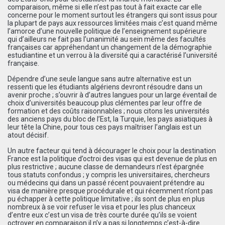
comparaison, même si elle n’est pas tout à fait exacte car elle
concerne pour le moment surtout les étrangers qui sont issus pour
la plupart de pays aux ressources limitées mais c’est quand même
l’amorce d’une nouvelle politique de l’enseignement supérieure
qui d’ailleurs ne fait pas l’unanimité au sein même des facultés
françaises car appréhendant un changement de la démographie
estudiantine et un verrou à la diversité qui a caractérisé l’université
française.
Dépendre d’une seule langue sans autre alternative est un
ressenti que les étudiants algériens devront résoudre dans un
avenir proche ; s’ouvrir à d’autres langues pour un large éventail de
choix d’universités beaucoup plus clémentes par leur offre de
formation et des coûts raisonnables ; nous citons les universités
des anciens pays du bloc de l’Est, la Turquie, les pays asiatiques à
leur tête la Chine, pour tous ces pays maîtriser l’anglais est un
atout décisif.
Un autre facteur qui tend à décourager le choix pour la destination
France est la politique d’octroi des visas qui est devenue de plus en
plus restrictive ; aucune classe de demandeurs n’est épargnée
tous statuts confondus ; y compris les universitaires, chercheurs
ou médecins qui dans un passé récent pouvaient prétendre au
visa de manière presque procédurale et qui récemment n’ont pas
pu échapper à cette politique limitative ; ils sont de plus en plus
nombreux à se voir refuser le visa et pour les plus chanceux
d’entre eux c’est un visa de très courte durée qu’ils se voient
octroyer en comparaison il n’y a pas si longtemps c’est-à-dire