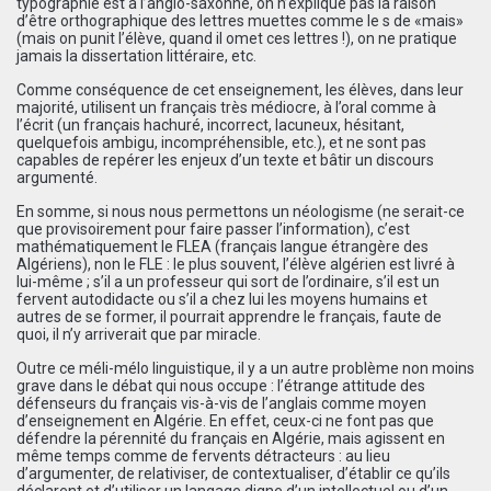
typographie est à l’anglo-saxonne, on n’explique pas la raison
d’être orthographique des lettres muettes comme le s de «mais»
(mais on punit l’élève, quand il omet ces lettres !), on ne pratique
jamais la dissertation littéraire, etc.
Comme conséquence de cet enseignement, les élèves, dans leur
majorité, utilisent un français très médiocre, à l’oral comme à
l’écrit (un français hachuré, incorrect, lacuneux, hésitant,
quelquefois ambigu, incompréhensible, etc.), et ne sont pas
capables de repérer les enjeux d’un texte et bâtir un discours
argumenté.
En somme, si nous nous permettons un néologisme (ne serait-ce
que provisoirement pour faire passer l’information), c’est
mathématiquement le FLEA (français langue étrangère des
Algériens), non le FLE : le plus souvent, l’élève algérien est livré à
lui-même ; s’il a un professeur qui sort de l’ordinaire, s’il est un
fervent autodidacte ou s’il a chez lui les moyens humains et
autres de se former, il pourrait apprendre le français, faute de
quoi, il n’y arriverait que par miracle.
Outre ce méli-mélo linguistique, il y a un autre problème non moins
grave dans le débat qui nous occupe : l’étrange attitude des
défenseurs du français vis-à-vis de l’anglais comme moyen
d’enseignement en Algérie. En effet, ceux-ci ne font pas que
défendre la pérennité du français en Algérie, mais agissent en
même temps comme de fervents détracteurs : au lieu
d’argumenter, de relativiser, de contextualiser, d’établir ce qu’ils
déclarent et d’utiliser un langage digne d’un intellectuel ou d’un