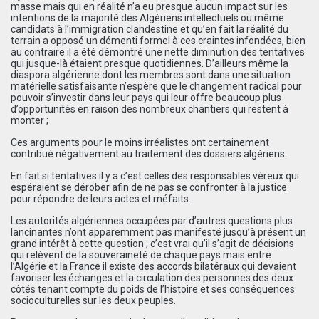
masse mais qui en réalité n’a eu presque aucun impact sur les
intentions de la majorité des Algériens intellectuels ou même
candidats à l’immigration clandestine et qu’en fait la réalité du
terrain a opposé un démenti formel à ces craintes infondées, bien
au contraire il a été démontré une nette diminution des tentatives
qui jusque-là étaient presque quotidiennes. D’ailleurs même la
diaspora algérienne dont les membres sont dans une situation
matérielle satisfaisante n’espère que le changement radical pour
pouvoir s’investir dans leur pays qui leur offre beaucoup plus
d’opportunités en raison des nombreux chantiers qui restent à
monter ;
Ces arguments pour le moins irréalistes ont certainement
contribué négativement au traitement des dossiers algériens.
En fait si tentatives il y a c’est celles des responsables véreux qui
espéraient se dérober afin de ne pas se confronter à la justice
pour répondre de leurs actes et méfaits.
Les autorités algériennes occupées par d’autres questions plus
lancinantes n’ont apparemment pas manifesté jusqu’à présent un
grand intérêt à cette question ; c’est vrai qu’il s’agit de décisions
qui relèvent de la souveraineté de chaque pays mais entre
l’Algérie et la France il existe des accords bilatéraux qui devaient
favoriser les échanges et la circulation des personnes des deux
côtés tenant compte du poids de l’histoire et ses conséquences
socioculturelles sur les deux peuples.