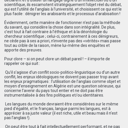
scientifique, ils escamotent stratégiquement l’objet réel du débat,
qui est l’utilité de l’anglais à l’université, et choisissent ce qui est le
plus facile : dénigrer les arabisants et le processus d’arabisation !
Évidemment, cette manière de fonctionner n’est pas la méthode
du savant, qui considère la chose dans son intégralité. De plus,
c’est tout à fait contraire à l’éthique et à la déontologie du
chercheur scientifique ; celui-ci, contrairement à ces dénigreurs,
ne cède pas à ses a priori, n’invente pas des «vérités» mais passe
tout au crible de la raison, mène lui-même des enquêtes et
apporte des preuves.
Pour clore – si on peut clore un débat pareil ! – il importe de
rappeler ce qui suit :
 Qu’il s’agisse d’un conflit socio-politico-linguistique ou d’un autre
conflit, les enjeux idéologiques ne doivent pas passer trop avant
les enjeux pragmatiques : l’utilisation de l’anglais comme objet et
moyen d’enseignement en Algérie est une question sérieuse, qui
concerne l’avenir du pays tout entier et ne doit pas être
instrumentalisée à des fins politiques et/ou identitaires.
 Les langues du monde devraient être considérées sur le même
pied d’égalité, et le français, langue parmi les langues, est à
apprécier à sa juste valeur (il est riche, utile et beau mais il n’est
pas l’anglais !).
 On peut être tout à fait intellectuellement performant, et ne pas