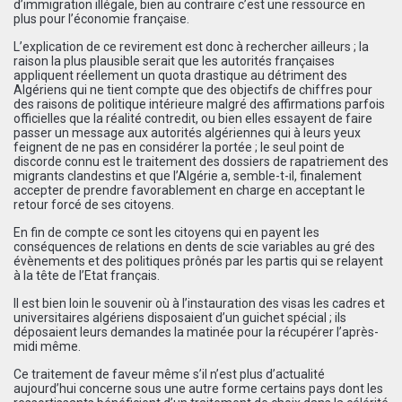
d’immigration illégale, bien au contraire c’est une ressource en
plus pour l’économie française.
L’explication de ce revirement est donc à rechercher ailleurs ; la
raison la plus plausible serait que les autorités françaises
appliquent réellement un quota drastique au détriment des
Algériens qui ne tient compte que des objectifs de chiffres pour
des raisons de politique intérieure malgré des affirmations parfois
officielles que la réalité contredit, ou bien elles essayent de faire
passer un message aux autorités algériennes qui à leurs yeux
feignent de ne pas en considérer la portée ; le seul point de
discorde connu est le traitement des dossiers de rapatriement des
migrants clandestins et que l’Algérie a, semble-t-il, finalement
accepter de prendre favorablement en charge en acceptant le
retour forcé de ses citoyens.
En fin de compte ce sont les citoyens qui en payent les
conséquences de relations en dents de scie variables au gré des
évènements et des politiques prônés par les partis qui se relayent
à la tête de l’Etat français.
Il est bien loin le souvenir où à l’instauration des visas les cadres et
universitaires algériens disposaient d’un guichet spécial ; ils
déposaient leurs demandes la matinée pour la récupérer l’après-
midi même.
Ce traitement de faveur même s’il n’est plus d’actualité
aujourd’hui concerne sous une autre forme certains pays dont les