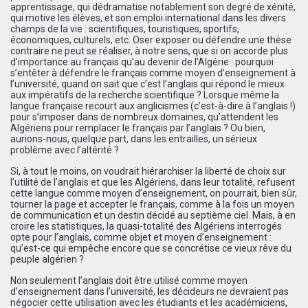
apprentissage, qui dédramatise notablement son degré de xénité,
qui motive les élèves, et son emploi international dans les divers
champs de la vie : scientifiques, touristiques, sportifs,
économiques, culturels, etc. Oser exposer ou défendre une thèse
contraire ne peut se réaliser, à notre sens, que si on accorde plus
d’importance au français qu’au devenir de l’Algérie : pourquoi
s’entêter à défendre le français comme moyen d’enseignement à
l’université, quand on sait que c’est l’anglais qui répond le mieux
aux impératifs de la recherche scientifique ? Lorsque même la
langue française recourt aux anglicismes (c’est-à-dire à l’anglais !)
pour s’imposer dans de nombreux domaines, qu’attendent les
Algériens pour remplacer le français par l’anglais ? Ou bien,
aurions-nous, quelque part, dans les entrailles, un sérieux
problème avec l’altérité ?
Si, à tout le moins, on voudrait hiérarchiser la liberté de choix sur
l’utilité de l’anglais et que les Algériens, dans leur totalité, refusent
cette langue comme moyen d’enseignement, on pourrait, bien sûr,
tourner la page et accepter le français, comme à la fois un moyen
de communication et un destin décidé au septième ciel. Mais, à en
croire les statistiques, la quasi-totalité des Algériens interrogés
opte pour l’anglais, comme objet et moyen d’enseignement :
qu’est-ce qui empêche encore que se concrétise ce vieux rêve du
peuple algérien ?
Non seulement l’anglais doit être utilisé comme moyen
d’enseignement dans l’université, les décideurs ne devraient pas
négocier cette utilisation avec les étudiants et les académiciens,