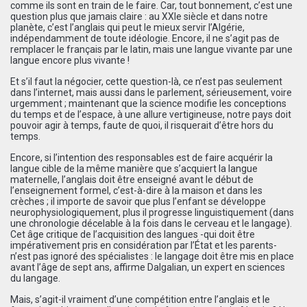
comme ils sont en train de le faire. Car, tout bonnement, c’est une
question plus que jamais claire : au XXIe siècle et dans notre
planète, c’est l’anglais qui peut le mieux servir l’Algérie,
indépendamment de toute idéologie. Encore, il ne s’agit pas de
remplacer le français par le latin, mais une langue vivante par une
langue encore plus vivante !
Et s’il faut la négocier, cette question-là, ce n’est pas seulement
dans l’internet, mais aussi dans le parlement, sérieusement, voire
urgemment ; maintenant que la science modifie les conceptions
du temps et de l’espace, à une allure vertigineuse, notre pays doit
pouvoir agir à temps, faute de quoi, il risquerait d’être hors du
temps.
Encore, si l’intention des responsables est de faire acquérir la
langue cible de la même manière que s’acquiert la langue
maternelle, l’anglais doit être enseigné avant le début de
l’enseignement formel, c’est-à-dire à la maison et dans les
crèches ; il importe de savoir que plus l’enfant se développe
neurophysiologiquement, plus il progresse linguistiquement (dans
une chronologie décelable à la fois dans le cerveau et le langage).
Cet âge critique de l’acquisition des langues -qui doit être
impérativement pris en considération par l’État et les parents-
n’est pas ignoré des spécialistes : le langage doit être mis en place
avant l’âge de sept ans, affirme Dalgalian, un expert en sciences
du langage.
Mais, s’agit-il vraiment d’une compétition entre l’anglais et le