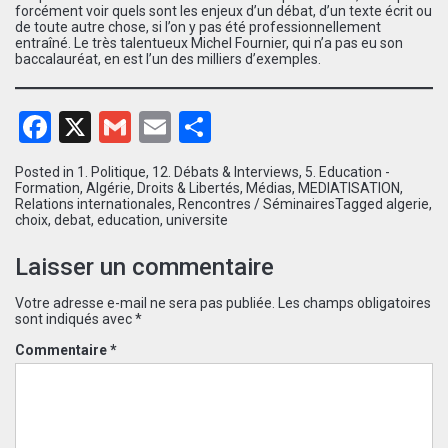
forcément voir quels sont les enjeux d’un débat, d’un texte écrit ou
de toute autre chose, si l’on y pas été professionnellement
entraîné. Le très talentueux Michel Fournier, qui n’a pas eu son
baccalauréat, en est l’un des milliers d’exemples.
Facebook
X
Gmail
Email
Partager
Posted in
1. Politique
,
12. Débats & Interviews
,
5. Education -
Formation
,
Algérie
,
Droits & Libertés
,
Médias
,
MEDIATISATION
,
Relations internationales
,
Rencontres / Séminaires
Tagged
algerie
,
choix
,
debat
,
education
,
universite
Laisser un commentaire
Votre adresse e-mail ne sera pas publiée.
Les champs obligatoires
sont indiqués avec
*
Commentaire
*