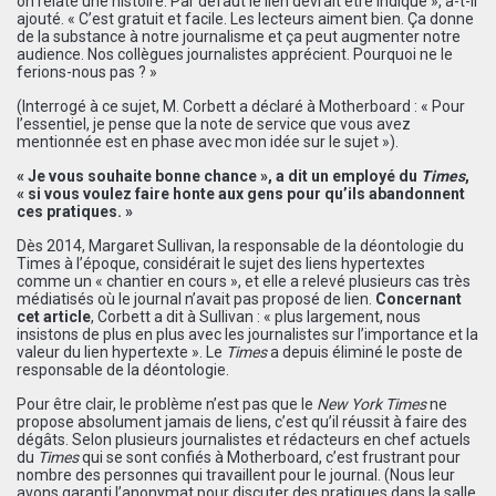
on relate une histoire. Par défaut le lien devrait être indiqué », a-t-il
ajouté. « C’est gratuit et facile. Les lecteurs aiment bien. Ça donne
de la substance à notre journalisme et ça peut augmenter notre
audience. Nos collègues journalistes apprécient. Pourquoi ne le
ferions-nous pas ? »
(Interrogé à ce sujet, M. Corbett a déclaré à Motherboard : « Pour
l’essentiel, je pense que la note de service que vous avez
mentionnée est en phase avec mon idée sur le sujet »).
« Je vous souhaite bonne chance », a dit un employé du
Times
,
« si vous voulez faire honte aux gens pour qu’ils abandonnent
ces pratiques. »
Dès 2014, Margaret Sullivan, la responsable de la déontologie du
Times à l’époque, considérait le sujet des liens hypertextes
comme un « chantier en cours », et elle a relevé plusieurs cas très
médiatisés où le journal n’avait pas proposé de lien.
Concernant
cet article
, Corbett a dit à Sullivan : « plus largement, nous
insistons de plus en plus avec les journalistes sur l’importance et la
valeur du lien hypertexte ». Le
Times
a depuis éliminé le poste de
responsable de la déontologie.
Pour être clair, le problème n’est pas que le
New York Times
ne
propose absolument jamais de liens, c’est qu’il réussit à faire des
dégâts. Selon plusieurs journalistes et rédacteurs en chef actuels
du
Times
qui se sont confiés à Motherboard, c’est frustrant pour
nombre des personnes qui travaillent pour le journal. (Nous leur
avons garanti l’anonymat pour discuter des pratiques dans la salle