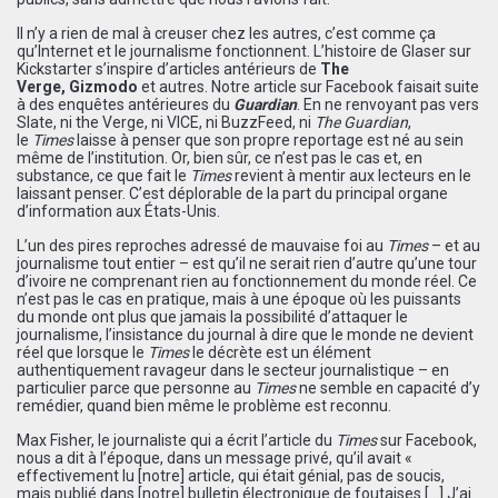
Il n’y a rien de mal à creuser chez les autres, c’est comme ça
qu’Internet et le journalisme fonctionnent. L’histoire de Glaser sur
Kickstarter s’inspire d’articles antérieurs de
The
Verge
,
Gizmodo
et autres. Notre article sur Facebook faisait suite
à des enquêtes antérieures du
Guardian
. En ne renvoyant pas vers
Slate, ni the Verge, ni VICE, ni BuzzFeed, ni
The Guardian
,
le
Times
laisse à penser que son propre reportage est né au sein
même de l’institution. Or, bien sûr, ce n’est pas le cas et, en
substance, ce que fait le
Times
revient à mentir aux lecteurs en le
laissant penser. C’est déplorable de la part du principal organe
d’information aux États-Unis.
L’un des pires reproches adressé de mauvaise foi au
Times
– et au
journalisme tout entier – est qu’il ne serait rien d’autre qu’une tour
d’ivoire ne comprenant rien au fonctionnement du monde réel. Ce
n’est pas le cas en pratique, mais à une époque où les puissants
du monde ont plus que jamais la possibilité d’attaquer le
journalisme, l’insistance du journal à dire que le monde ne devient
réel que lorsque le
Times
le décrète est un élément
authentiquement ravageur dans le secteur journalistique – en
particulier parce que personne au
Times
ne semble en capacité d’y
remédier, quand bien même le problème est reconnu.
Max Fisher, le journaliste qui a écrit l’article du
Times
sur Facebook,
nous a dit à l’époque, dans un message privé, qu’il avait «
effectivement lu [notre] article, qui était génial, pas de soucis,
mais publié dans [notre] bulletin électronique de foutaises […] J’ai