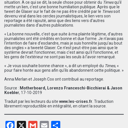
situation. A ce qui se dit, la seule chose pour obtenir du
Times
qu’il
mette un lien, c’est une bonne humiliation publique. Après que le
tweet de Glaser sur le fait de ne pas être crédité par le
Times
soit
devenu viral dans les cercles journalistiques, le lien vers son
reportage a été rajouté, ainsi que des liens vers d’autres
journalistes dans d’autres publications.
« La bonne nouvelle, c’est que suite à ma plainte légitime, d’autres
journalistes ont été crédités en bonne et due forme. Je n’avais pas
l’intention de faire d’esclandre, mais je suis honnête jusqu’au bout
des ongles » a tweeté Glaser. Ce n’est peut-être pas ainsi que le
système devrait fonctionner, mais c’est ainsi qu’il fonctionne, et
les gens de l’extérieur ne sont pas les seuls à l’avoir remarqué.
« Je vous souhaite bonne chance », a dit un employé du
Times
, «
pour faire honte aux gens afin qu’ils abandonnent cette politique. »
Anna Merlan et Joseph Cox ont contribué au reportage.
Source :
Motherboard, Lorenzo Franceschi-Bicchierai & Jason
Koebler
, 17-10-2019
Traduit par les lecteurs du site
www.les-crises.fr
. Traduction
librement reproductible en intégralité, en citant la source.
Facebook
X
Gmail
Email
Partager