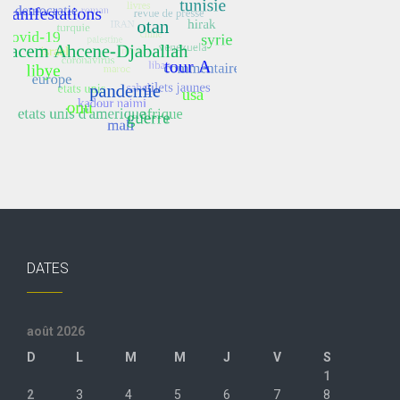
DATES
août 2026
D
L
M
M
J
V
S
1
2
3
4
5
6
7
8