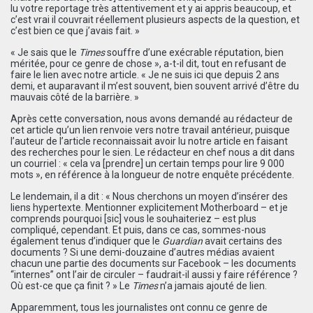
lu votre reportage très attentivement et y ai appris beaucoup, et
c’est vrai il couvrait réellement plusieurs aspects de la question, et
c’est bien ce que j’avais fait. »
« Je sais que le
Times
souffre d’une exécrable réputation, bien
méritée, pour ce genre de chose », a-t-il dit, tout en refusant de
faire le lien avec notre article. « Je ne suis ici que depuis 2 ans
demi, et auparavant il m’est souvent, bien souvent arrivé d’être du
mauvais côté de la barrière. »
Après cette conversation, nous avons demandé au rédacteur de
cet article qu’un lien renvoie vers notre travail antérieur, puisque
l’auteur de l’article reconnaissait avoir lu notre article en faisant
des recherches pour le sien. Le rédacteur en chef nous a dit dans
un courriel : « cela va [prendre] un certain temps pour lire 9 000
mots », en référence à la longueur de notre enquête précédente.
Le lendemain, il a dit : « Nous cherchons un moyen d’insérer des
liens hypertexte. Mentionner explicitement Motherboard – et je
comprends pourquoi [sic] vous le souhaiteriez – est plus
compliqué, cependant. Et puis, dans ce cas, sommes-nous
également tenus d’indiquer que le
Guardian
avait certains des
documents ? Si une demi-douzaine d’autres médias avaient
chacun une partie des documents sur Facebook – les documents
“internes” ont l’air de circuler – faudrait-il aussi y faire référence ?
Où est-ce que ça finit ? » Le
Times
n’a jamais ajouté de lien.
Apparemment, tous les journalistes ont connu ce genre de