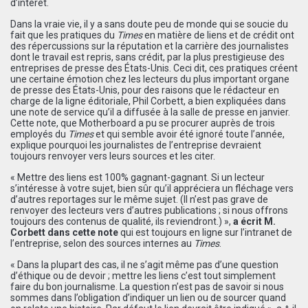
d’intérêt.
Dans la vraie vie, il y a sans doute peu de monde qui se soucie du
fait que les pratiques du
Times
en matière de liens et de crédit ont
des répercussions sur la réputation et la carrière des journalistes
dont le travail est repris, sans crédit, par la plus prestigieuse des
entreprises de presse des États-Unis. Ceci dit, ces pratiques créent
une certaine émotion chez les lecteurs du plus important organe
de presse des États-Unis, pour des raisons que le rédacteur en
charge de la ligne éditoriale, Phil Corbett, a bien expliquées dans
une note de service qu’il a diffusée à la salle de presse en janvier.
Cette note, que Motherboard a pu se procurer auprès de trois
employés du
Times
et qui semble avoir été ignoré toute l’année,
explique pourquoi les journalistes de l’entreprise devraient
toujours renvoyer vers leurs sources et les citer.
« Mettre des liens est 100% gagnant-gagnant. Si un lecteur
s’intéresse à votre sujet, bien sûr qu’il appréciera un fléchage vers
d’autres reportages sur le même sujet. (Il n’est pas grave de
renvoyer des lecteurs vers d’autres publications ; si nous offrons
toujours des contenus de qualité, ils reviendront.) »,
a écrit M.
Corbett dans cette note
qui est toujours en ligne sur l’intranet de
l’entreprise, selon des sources internes au
Times
.
« Dans la plupart des cas, il ne s’agit même pas d’une question
d’éthique ou de devoir ; mettre les liens c’est tout simplement
faire du bon journalisme. La question n’est pas de savoir si nous
sommes dans l’obligation d’indiquer un lien ou de sourcer quand