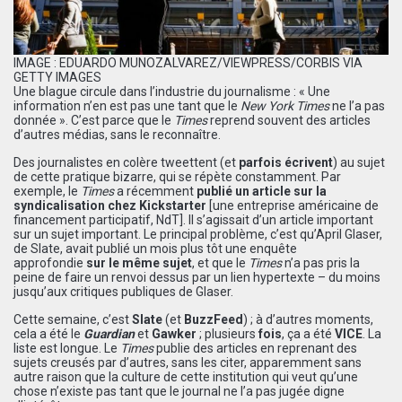
IMAGE : EDUARDO MUNOZALVAREZ/VIEWPRESS/CORBIS VIA
GETTY IMAGES
Une blague circule dans l’industrie du journalisme : « Une
information n’en est pas une tant que le
New York Times
ne l’a pas
donnée ». C’est parce que le
Times
reprend souvent des articles
d’autres médias, sans le reconnaître.
Des journalistes en colère tweettent (et
parfois écrivent
) au sujet
de cette pratique bizarre, qui se répète constamment. Par
exemple, le
Times
a récemment
publié un article sur la
syndicalisation chez Kickstarter
[une entreprise américaine de
financement participatif, NdT]. Il s’agissait d’un article important
sur un sujet important. Le principal problème, c’est qu’April Glaser,
de Slate, avait publié un mois plus tôt une enquête
approfondie
sur le même sujet
, et que le
Times
n’a pas pris la
peine de faire un renvoi dessus par un lien hypertexte – du moins
jusqu’aux critiques publiques de Glaser.
Cette semaine, c’est
Slate
(et
BuzzFeed
) ; à d’autres moments,
cela a été le
Guardian
et
Gawker
; plusieurs
fois
, ça a été
VICE
. La
liste est longue. Le
Times
publie des articles en reprenant des
sujets creusés par d’autres, sans les citer, apparemment sans
autre raison que la culture de cette institution qui veut qu’une
chose n’existe pas tant que le journal ne l’a pas jugée digne