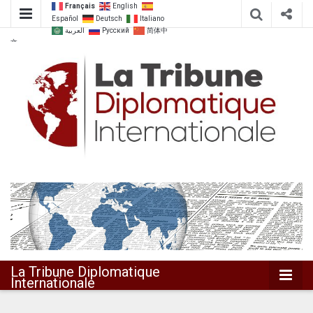
Français
English
Español
Deutsch
Italiano
العربية
Русский
简体中
文
Dialoguer pour agir ensemble
La Tribune
Diplomatique
Internationale
La Tribune Diplomatique
Internationale