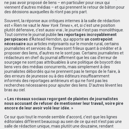
ne pas avoir proposé de liens – en particulier pour ceux qui
viennent d’autres médias – et qui prennent le retour de bâton pour
des décisions auxquelles ils n’ont pas pris part.
Souvent, la réponse aux critiques internes à la salle de rédaction
est « Rien ne vaut le
New York Times
», et, si c’est une position
plutôt défensive, c’est aussi vrai ; le journal n’est pas monolithique.
Tout comme le journal publie
les reportages incroyablement
perspicaces
d’Astead Herndon, qui apporte
un contrepoint
nécessaire
aux articles méprisants sur le monde rural, certains
journalistes et services du
Times
sont frileux quant à créditer et à
proposer des liens, d’autres ne le sont pas. Certains journalistes et
rédacteurs en chef du journal affirment que les cas d’erreur de
sourçage ne sont pas attribuables à une politique de boycott des
liens vers des médias concurrents, mais simplement à des
journalistes débordés qui ne prennent pas le temps de le faire, à
des erreurs de jeunesse ou à des éditeurs insuffisamment
informés des reportages antérieurs et qui ne font pas les
recherches nécessaires pour ajouter des liens. D’autres lèvent les
bras au ciel.
« Les réseaux sociaux regorgent de plaintes de journalistes
nous accusant de refuser de mentionner leur travail, voire pire
encore de leur avoir volé leur idée. »
Ce sur quoi tout le monde semble d’accord, c’est que les lignes
éditoriales diffèrent beaucoup au sein de ce qui est n’est pas une
salle de rédaction unique, mais plutôt une douzaine, rendant