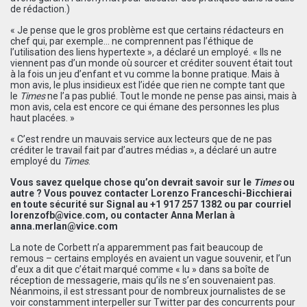
de rédaction.)
« Je pense que le gros problème est que certains rédacteurs en
chef qui, par exemple… ne comprennent pas l’éthique de
l’utilisation des liens hypertexte », a déclaré un employé. « Ils ne
viennent pas d’un monde où sourcer et créditer souvent était tout
à la fois un jeu d’enfant et vu comme la bonne pratique. Mais à
mon avis, le plus insidieux est l’idée que rien ne compte tant que
le
Times
ne l’a pas publié. Tout le monde ne pense pas ainsi, mais à
mon avis, cela est encore ce qui émane des personnes les plus
haut placées. »
« C’est rendre un mauvais service aux lecteurs que de ne pas
créditer le travail fait par d’autres médias », a déclaré un autre
employé du
Times
.
Vous savez quelque chose qu’on devrait savoir sur le
Times
ou
autre ? Vous pouvez contacter Lorenzo Franceschi-Bicchierai
en toute sécurité sur Signal au +1 917 257 1382 ou par courriel
lorenzofb@vice.com
, ou contacter Anna Merlan à
anna.merlan@vice.com
La note de Corbett n’a apparemment pas fait beaucoup de
remous – certains employés en avaient un vague souvenir, et l’un
d’eux a dit que c’était marqué comme « lu » dans sa boîte de
réception de messagerie, mais qu’ils ne s’en souvenaient pas.
Néanmoins, il est stressant pour de nombreux journalistes de se
voir constamment interpeller sur Twitter par des concurrents pour