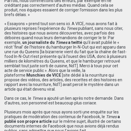
Parfois, nous commettons des erreurs, par exemple en ne
créditant pas correctement d’autres médias. Quand cela se
produit, nos équipes essaient de corriger l’omission dans les plus
brefs délais. »
« Essayons » prend tout son sens ici. A VICE, nous avons fait à
plusieurs reprises l’expérience du
Times
publiant, sans nous citer,
des histoires que nous avions découvertes, avec parfois des
déboires quand nous leurs demandions de corriger le tir. Par
exemple,
un journaliste du
Times
a twitté
qu’il avait publié le «
récit ‘final’ de l’histoire du hamburger In-N-Out qui est apparu dans
une rue du Queens [la bizarrerie vient du fait que la chaîne de fast-
food In-N-Out n’est présente qu’à l’ouest des USA, donc à plusieurs
milliers de kilomètres du Queens, et que le hamburger retrouvé
semblait tout juste sorti de cuisine, NdT]. Merci à tous pour cet
acte de service public ». Alors que la veille, la
plateforme
Munchies de VICE
[site dédié à la nourriture qui
propose des vidéos, des articles, des recettes et des histoires en
rapport avec la nourriture, NdT] avait percé le mystère dans un
article qui était devenu viral.
Dans ce cas, le
Times
a ajouté un lien après notre demande. Dans
d’autres, son personnel est beaucoup plus coriace.
Plusieurs mois après que nous ayons sorti une enquête sur les
pratiques de modération des contenus de Facebook, le
Times
a
publié son propre article
sur le même sujet, illustré de certains
documents internes de Facebook que nous avions déjà rendus
publics, sans admettre que nous l’avions fait.