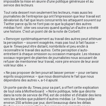
impossible la mise en œuvre d’une politique généreuse et au
service des lecteurs.
Tout cela dessert non seulement les lecteurs, mais aussi les
journalistes de l’entreprise qui ont l’impression que leur travail est
dévalorisé du fait que leurs concurrents les attaquent souvent sur
Twitter parce qu’ils ne font pas ce que la plupart des autres
médias font : citer ses sources quand quelqu’un d’autre a révélé
une histoire. C’est un point clé de la note de Corbett :
« Renvoyer systématiquement au travail des autres peut atténuer
la perception – souvent exagérée, mais pas tout à fait fausse –
que le
Times
peut être distant, nombriliste et peu enclin à
reconnaître le travail des autres. Cette perception s’auto-
entretient à chaque omission ou occasion manquée. Les réseaux
sociaux regorgent de plaintes de journalistes nous accusant de
refuser de mentionner leur travail, voire pire encore de leur avoir
volé leur idée. »
« Ne pas proposer de lien pourrait laisser penser – pour certains
esprits soupçonneux – que nous dissimulons le fait que nous
dépendons des autres », a-t-il ajouté.
Un porte-parole du
Times
, pour sa part, a offert cette explication
de tout cela à Motherboard : « Notre politique, telle que décrite
dans la note de service de Phil, est de créditer et d’établir des liens
vers les articles que publient d’autres médias. Le
Times
publie
environ 250 articles par jour, dont beaucoup dans les délais.