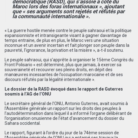
démocratique (RASD), qui s’assoie à côté du
Maroc lors des foras internationaux », ajoutant
que « ses arguments sont rejetés et réfutés par
la communauté internationale ».
« La guerre hostile menée contre le peuple sahraoui et la politique
expansionniste et intransigeante visant à gagner davantage de
temps entraine, de plus en plus, le Maroc vers une situation
inconnue et un avenir incertain et fait plonger son peuple dans la
pauvreté, l’ignorance, la privation et la misère », a-t-il soutenu.
Le peuple sahraoui, qui s’apprête à organiser le 15ème Congrès du
Front Polisario « est déterminé, plus que jamais, à exercer sa
souveraineté et recouvrer ses pleins droits, en dépit des
manœuvres incessantes de l’occupation marocaine et de ses
discours réfutés par la légalité internationale ».
Le dossier de la RASD évoqué dans le rapport de Guterres
soumis à l’AG de l’ONU
Le secrétaire général de l’ONU, Antonio Guterres, avait soumis à
l’Assemblée générale un rapport sur les droits des peuples à
l’autodétermination dans lequel il a informé l’organe délibérant de
l’organisation onusienne de l’état d’avancement du dossier du
Sahara occidental.
Le rapport, figurant à l’ordre du jour de la 74ème session de
l’Assemblée générale de l’ONU qui a entamé ses travaux la