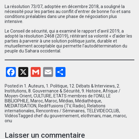
La résolution 73/07, adoptée en décembre 2018, a souligné la
nécessité pour les parties au conflit d’entrer de bonne foi et sans
conditions préalables dans une phase de négociation plus
intensive.
Le Conseil de sécurité, qui a examiné le rapport d’avril 2019, a
adopté la résolution 2468 (2019), réitérant sa volonté « d’aider les
parties à parvenir à une solution politique juste, durable et
mutuellement acceptable qui permette l’autodétermination du
peuple du Sahara occidental.
Facebook
X
Gmail
Email
Partager
Posted in
1. Auteurs
,
1. Politique
,
12. Débats & Interviews
,
2.
Institutions
,
8. Gouvernance & Sécurité
,
9. Histoire
,
Afrique /
Moyen-Orient
,
CULTURE
,
ETATS membres de l'ONU
,
LE
BIBLIOPHILE
,
Maroc
,
Maroc
,
Médias
,
Médiathèque
,
MEDIATISATION
,
Rediffusions (TV, Radio)
,
Relations
internationales
,
Rencontres / Séminaires
,
TELEVIDEOCLUB
,
Vidéos
Tagged
chef du gouvernement
,
elothmani
,
mae
,
maroc
,
onu
Laisser un commentaire