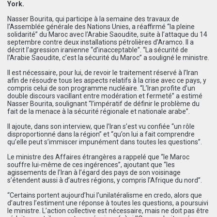
York.
Nasser Bourita, qui participe à la semaine des travaux de
l’Assemblée générale des Nations Unies, a réaffirmé “la pleine
solidarité” du Maroc avec l’Arabie Saoudite, suite à l’attaque du 14
septembre contre deux installations pétrolières d’Aramco. Il a
décrit l’agression iranienne “d’inacceptable”. “La sécurité de
l’Arabie Saoudite, c’est la sécurité du Maroc” a souligné le ministre.
Il est nécessaire, pour lui, de revoir le traitement réservé à l’Iran
afin de résoudre tous les aspects relatifs à la crise avec ce pays, y
compris celui de son programme nucléaire. “L’Iran profite d’un
double discours vacillant entre modération et fermeté” a estimé
Nasser Bourita, soulignant “l’impératif de définir le problème du
fait de la menace à la sécurité régionale et nationale arabe”.
Il ajoute, dans son interview, que l’Iran s’est vu confiée “un rôle
disproportionné dans la région” et “qu’on lui a fait comprendre
qu’elle peut s’immiscer impunément dans toutes les questions”.
Le ministre des Affaires étrangères a rappelé que “le Maroc
souffre lui-même de ces ingérences”, ajoutant que “les
agissements de l’Iran à l’égard des pays de son voisinage
s’étendent aussi à d’autres régions, y compris l’Afrique du nord”.
“Certains portent aujourd’hui l’unilatéralisme en credo, alors que
d’autres l’estiment une réponse à toutes les questions, a poursuivi
le ministre. L’action collective est nécessaire, mais ne doit pas être