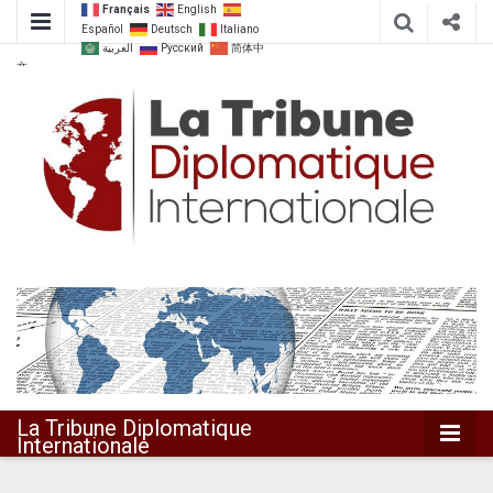
Français
English
Español
Deutsch
Italiano
العربية
Русский
简体中
文
Dialoguer pour agir ensemble
La Tribune
Diplomatique
Internationale
La Tribune Diplomatique
Internationale