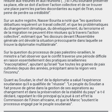
réduite aux tribunes et aux réunions (…) si l’Onu souhaite préserver
sa place, elle se doit d’activer l’action collective et de se trouver
une place parmi les parties discordantes au sujet de l’Iran, sous
peine de perdre sa crédibilité”.
Sur un autre registre, Nasser Bourita a noté que “les questions
débattues requièrent un travail collectif, et que les problématiques
du changement climatique, du développement, du terrorisme et
de la migration ne peuvent être résolues qu’à travers l’action
collective”, estimant que “les discours devant l’Assemblée
générale ont dévoilé la situation préoccupante dans laquelle se
trouve la diplomatie multilatérale”.
Sur la question du processus de paix palestino-israélien, le
ministre a fait observer que le conflit traverse une période difficile
en raison essentiellement des pratiques israéliennes
“inacceptables”, ajoutant qu’Israël “tue toutes les graines de paix
cultivées depuis des années, précipitant ainsi la région vers
l’inconnu”.
Quant au Soudan, le chef de la diplomatie a salué l’expérience
soudanaise qu’il a qualifiée de “réussie”. “Le peuple du Soudan a
fait preuve de génie dans la gestion de ses aspirations au
changement et dans la préservation de la stabilité du pays” a-t-il
déclaré, rappelant le rôle principal qu’a joué à cet effet la
Commission de l’Union africaine, et que le Maroc “soutient le
processus engagé par le peuple soudanais”.