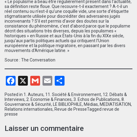
« Le populisme a beau être régulièrement présent dans l’actualité,
sa définition reste floue. Que recouvre-t-il exactement ? A-t-il un
réel contenu ou n’est-il qu’une coquille vide, une sorte d’étiquette
stigmatisante utilisée pour discréditer des adversaires jugés
inconvenants ? S’il est permis d’avoir des doutes sur la
consistance du phénomène, c’est d’abord parce que le populisme
décrit des situations très diverses, depuis les populismes «
historiques » en Russie et aux États-Unis à la fin du XIXe siècle,
jusqu’aux partis politiques actuels qui critiquent l’Union
européenne et la politique migratoire, en passant par les divers
mouvements d’Amérique latine. »
Source :
The Conversation
Facebook
X
Gmail
Email
Partager
Posted in
1. Auteurs
,
11. Société & Environnement
,
12. Débats &
Interviews
,
2. Economie & Finances
,
3. Echos de Publications
,
8.
Gouvernance & Sécurité
,
LE BIBLIOPHILE
,
Médias
,
MEDIATISATION
,
Relations internationales
,
Revue de Presse
Tagged
revue de
presse
Laisser un commentaire