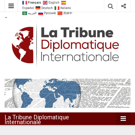
Français
English
Español
Deutsch
Italiano
العربية
Русский
简体中
文
Dialoguer pour agir ensemble
La Tribune
Diplomatique
Internationale
La Tribune Diplomatique
Internationale