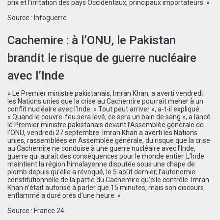
prix et l’irritation des pays Occidentaux, principaux importateurs. »
Source :
Infoguerre
Cachemire : à l’ONU, le Pakistan
brandit le risque de guerre nucléaire
avec l’Inde
« Le Premier ministre pakistanais, Imran Khan, a averti vendredi
les Nations unies que la crise au Cachemire pourrait mener à un
conflit nucléaire avec l’Inde. « Tout peut arriver », a-t-il expliqué.
« Quand le couvre-feu sera levé, ce sera un bain de sang », a lancé
le Premier ministre pakistanais devant l’Assemblée générale de
l’ONU, vendredi 27 septembre. Imran Khan a averti les Nations
unies, rassemblées en Assemblée générale, du risque que la crise
au Cachemire ne conduise à une guerre nucléaire avec l’Inde,
guerre qui aurait des conséquences pour le monde entier. L’Inde
maintient la région himalayenne disputée sous une chape de
plomb depuis qu’elle a révoqué, le 5 août dernier, l’autonomie
constitutionnelle de la partie du Cachemire qu’elle contrôle. Imran
Khan n’était autorisé à parler que 15 minutes, mais son discours
enflammé a duré près d’une heure. »
Source :
France 24