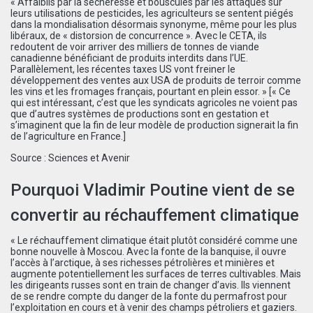
« Affaiblis par la sécheresse et bousculés par les attaques sur
leurs utilisations de pesticides, les agriculteurs se sentent piégés
dans la mondialisation désormais synonyme, même pour les plus
libéraux, de « distorsion de concurrence ». Avec le CETA, ils
redoutent de voir arriver des milliers de tonnes de viande
canadienne bénéficiant de produits interdits dans l’UE.
Parallèlement, les récentes taxes US vont freiner le
développement des ventes aux USA de produits de terroir comme
les vins et les fromages français, pourtant en plein essor. » [« Ce
qui est intéressant, c’est que les syndicats agricoles ne voient pas
que d’autres systèmes de productions sont en gestation et
s’imaginent que la fin de leur modèle de production signerait la fin
de l’agriculture en France.]
Source :
Sciences et Avenir
Pourquoi Vladimir Poutine vient de se
convertir au réchauffement climatique
« Le réchauffement climatique était plutôt considéré comme une
bonne nouvelle à Moscou. Avec la fonte de la banquise, il ouvre
l’accès à l’arctique, à ses richesses pétrolières et minières et
augmente potentiellement les surfaces de terres cultivables. Mais
les dirigeants russes sont en train de changer d’avis. Ils viennent
de se rendre compte du danger de la fonte du permafrost pour
l’exploitation en cours et à venir des champs pétroliers et gaziers.