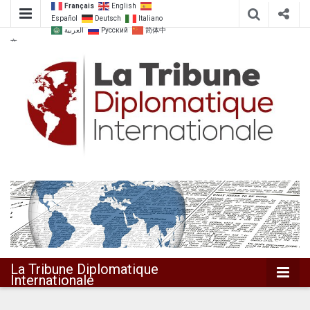
Français
English
Español
Deutsch
Italiano
العربية
Русский
简体中
文
Dialoguer pour agir ensemble
La Tribune
Diplomatique
Internationale
La Tribune Diplomatique
Internationale