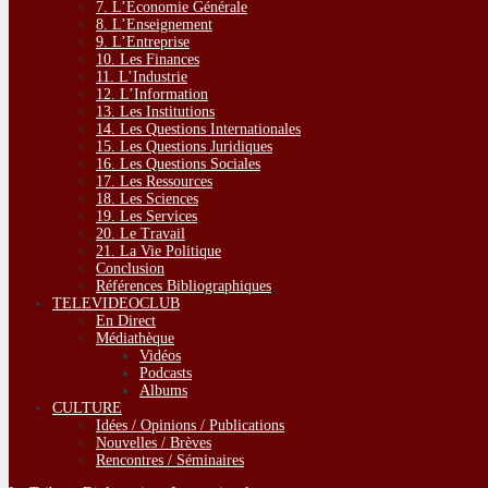
7. L’Economie Générale
8. L’Enseignement
9. L’Entreprise
10. Les Finances
11. L’Industrie
12. L’Information
13. Les Institutions
14. Les Questions Internationales
15. Les Questions Juridiques
16. Les Questions Sociales
17. Les Ressources
18. Les Sciences
19. Les Services
20. Le Travail
21. La Vie Politique
Conclusion
Références Bibliographiques
TELEVIDEOCLUB
En Direct
Médiathèque
Vidéos
Podcasts
Albums
CULTURE
Idées / Opinions / Publications
Nouvelles / Brèves
Rencontres / Séminaires