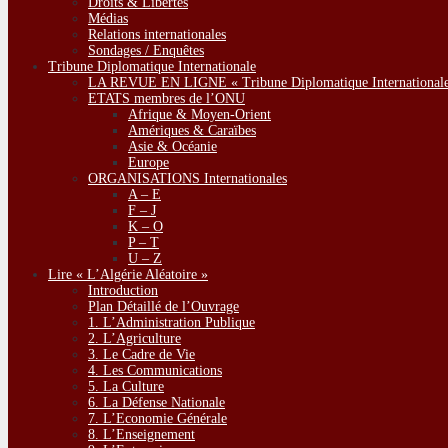
Droits & Libertés
Médias
Relations internationales
Sondages / Enquêtes
Tribune Diplomatique Internationale
LA REVUE EN LIGNE « Tribune Diplomatique Internationale
ETATS membres de l’ONU
Afrique & Moyen-Orient
Amériques & Caraïbes
Asie & Océanie
Europe
ORGANISATIONS Internationales
A – E
F – J
K – O
P – T
U – Z
Lire « L’Algérie Aléatoire »
Introduction
Plan Détaillé de l’Ouvrage
1. L’Administration Publique
2. L’Agriculture
3. Le Cadre de Vie
4. Les Communications
5. La Culture
6. La Défense Nationale
7. L’Economie Générale
8. L’Enseignement