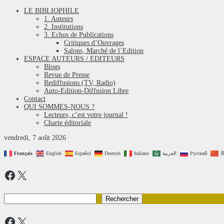
LE BIBLIOPHILE
1. Auteurs
2. Institutions
3. Echos de Publications
Critiques d’Ouvrages
Salons, Marché de l’Edition
ESPACE AUTEURS / EDITEURS
Blogs
Revue de Presse
Rediffusions (TV, Radio)
Auto-Edition-Diffusion Libre
Contact
QUI SOMMES-NOUS ?
Lecteurs, c’est votre journal !
Charte éditoriale
vendredi, 7 août 2026
Français
English
Español
Deutsch
Italiano
العربية
Русский
Facebook
X
Rechercher
Rechercher
Facebook
X