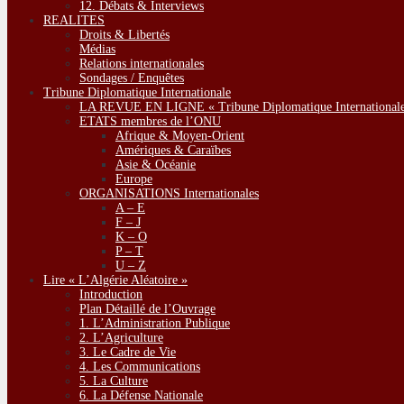
12. Débats & Interviews
REALITES
Droits & Libertés
Médias
Relations internationales
Sondages / Enquêtes
Tribune Diplomatique Internationale
LA REVUE EN LIGNE « Tribune Diplomatique Internationale
ETATS membres de l’ONU
Afrique & Moyen-Orient
Amériques & Caraïbes
Asie & Océanie
Europe
ORGANISATIONS Internationales
A – E
F – J
K – O
P – T
U – Z
Lire « L’Algérie Aléatoire »
Introduction
Plan Détaillé de l’Ouvrage
1. L’Administration Publique
2. L’Agriculture
3. Le Cadre de Vie
4. Les Communications
5. La Culture
6. La Défense Nationale