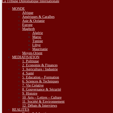
La Tribune Diplomatique Internationale
MONDE
Afrique
Amériques & Caraîbes
Asie & Océanie
Europe
Maghreb
Algérie
Maroc
Tunisie
Libye
Mauritanie
Moyen-Orient
MEDIATISATION
1. Politique
2. Economie & Finances
3. Agriculture / Industrie
4. Santé
5. Education – Formation
6. Sciences & Techniques
7. Vie Créative
8. Gouvernance & Sécurité
9. Histoire
10. Arts – Lettres – Culture
11. Société & Environnement
12. Débats & Interviews
REALITES