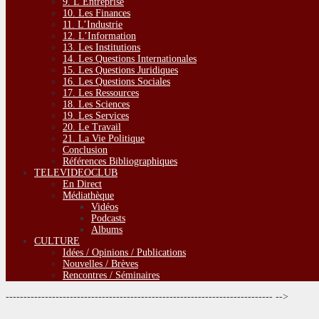
9. L’Entreprise
10. Les Finances
11. L’Industrie
12. L’Information
13. Les Institutions
14. Les Questions Internationales
15. Les Questions Juridiques
16. Les Questions Sociales
17. Les Ressources
18. Les Sciences
19. Les Services
20. Le Travail
21. La Vie Politique
Conclusion
Références Bibliographiques
TELEVIDEOCLUB
En Direct
Médiathèque
Vidéos
Podcasts
Albums
CULTURE
Idées / Opinions / Publications
Nouvelles / Brèves
Rencontres / Séminaires
--------------------------------------------------------------------------- -->