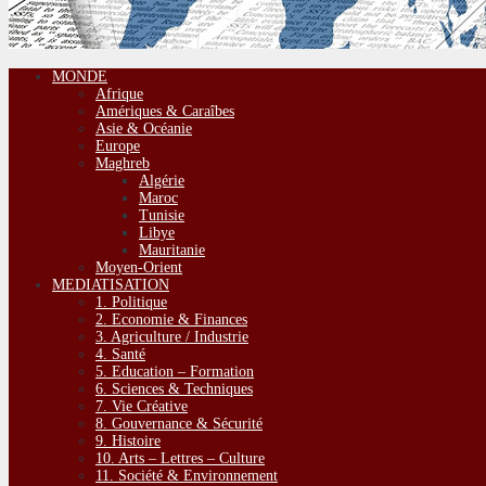
MONDE
Afrique
Amériques & Caraîbes
Asie & Océanie
Europe
Maghreb
Algérie
Maroc
Tunisie
Libye
Mauritanie
Moyen-Orient
MEDIATISATION
1. Politique
2. Economie & Finances
3. Agriculture / Industrie
4. Santé
5. Education – Formation
6. Sciences & Techniques
7. Vie Créative
8. Gouvernance & Sécurité
9. Histoire
10. Arts – Lettres – Culture
11. Société & Environnement