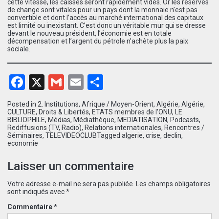
cette vitesse, les caisses seront rapidement vides. Or les réserves
de change sont vitales pour un pays dont la monnaie n’est pas
convertible et dont l’accès au marché international des capitaux
est limité ou inexistant. C’est donc un véritable mur qui se dresse
devant le nouveau président, l’économie est en totale
décompensation et l’argent du pétrole n’achète plus la paix
sociale.
Facebook
X
Gmail
Email
Partager
Posted in
2. Institutions
,
Afrique / Moyen-Orient
,
Algérie
,
Algérie
,
CULTURE
,
Droits & Libertés
,
ETATS membres de l'ONU
,
LE
BIBLIOPHILE
,
Médias
,
Médiathèque
,
MEDIATISATION
,
Podcasts
,
Rediffusions (TV, Radio)
,
Relations internationales
,
Rencontres /
Séminaires
,
TELEVIDEOCLUB
Tagged
algerie
,
crise
,
declin
,
economie
Laisser un commentaire
Votre adresse e-mail ne sera pas publiée.
Les champs obligatoires
sont indiqués avec
*
Commentaire
*