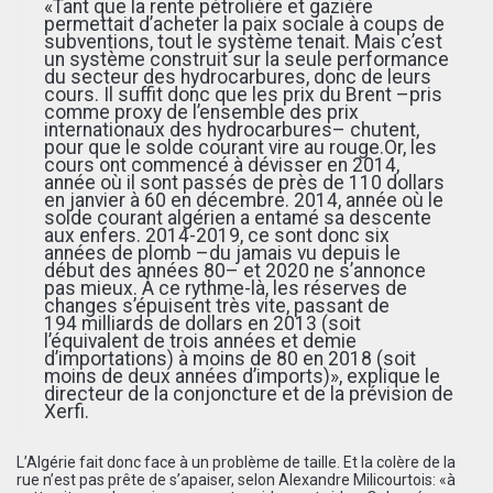
«Tant que la rente pétrolière et gazière
permettait d’acheter la paix sociale à coups de
subventions, tout le système tenait. Mais c’est
un système construit sur la seule performance
du secteur des hydrocarbures, donc de leurs
cours. Il suffit donc que les prix du Brent –pris
comme proxy de l’ensemble des prix
internationaux des hydrocarbures– chutent,
pour que le solde courant vire au rouge.Or, les
cours ont commencé à dévisser en 2014,
année où il sont passés de près de 110 dollars
en janvier à 60 en décembre. 2014, année où le
solde courant algérien a entamé sa descente
aux enfers. 2014-2019, ce sont donc six
années de plomb –du jamais vu depuis le
début des années 80– et 2020 ne s’annonce
pas mieux. À ce rythme-là, les réserves de
changes s’épuisent très vite, passant de
194 milliards de dollars en 2013 (soit
l’équivalent de trois années et demie
d’importations) à moins de 80 en 2018 (soit
moins de deux années d’imports)», explique le
directeur de la conjoncture et de la prévision de
Xerfi.
L’Algérie fait donc face à un problème de taille. Et la colère de la
rue n’est pas prête de s’apaiser, selon Alexandre Milicourtois: «à