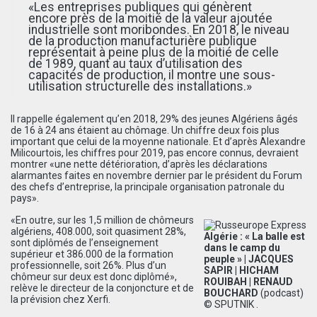
«Les entreprises publiques qui génèrent
encore près de la moitié de la valeur ajoutée
industrielle sont moribondes. En 2018, le niveau
de la production manufacturière publique
représentait à peine plus de la moitié de celle
de 1989, quant au taux d’utilisation des
capacités de production, il montre une sous-
utilisation structurelle des installations.»
Il rappelle également qu’en 2018, 29% des jeunes Algériens âgés
de 16 à 24 ans étaient au chômage. Un chiffre deux fois plus
important que celui de la moyenne nationale. Et d’après Alexandre
Milicourtois, les chiffres pour 2019, pas encore connus, devraient
montrer «une nette détérioration, d’après les déclarations
alarmantes faites en novembre dernier par le président du Forum
des chefs d’entreprise, la principale organisation patronale du
pays».
«En outre, sur les 1,5 million de chômeurs
algériens, 408.000, soit quasiment 28%,
Algérie : « La balle est
sont diplômés de l’enseignement
dans le camp du
supérieur et 386.000 de la formation
peuple » | JACQUES
professionnelle, soit 26%. Plus d’un
SAPIR | HICHAM
chômeur sur deux est donc diplômé»,
ROUIBAH | RENAUD
relève le directeur de la conjoncture et de
BOUCHARD
(podcast)
la prévision chez Xerfi.
© SPUTNIK .