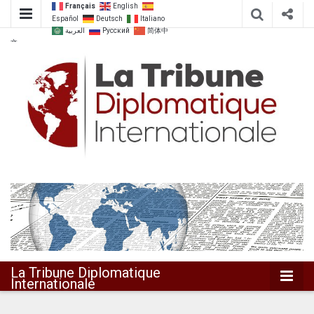
Français
English
Español
Deutsch
Italiano
العربية
Русский
简体中
文
Dialoguer pour agir ensemble
La Tribune
Diplomatique
Internationale
La Tribune Diplomatique
Internationale