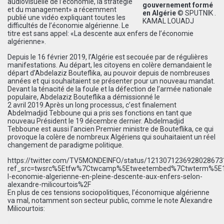
audiovisuelle de l’économie, la stratégie
gouvernement formé
et du management» a récemment
en Algérie
© SPUTNIK .
publié une vidéo expliquant toutes les
KAMAL LOUADJ
difficultés de l’économie algérienne. Le
titre est sans appel: «La descente aux enfers de l’économie
algérienne».
Depuis le 16 février 2019, l’Algérie est secouée par de régulières
manifestations. Au départ, les citoyens en colère demandaient le
départ d’Abdelaziz Bouteflika, au pouvoir depuis de nombreuses
années et qui souhaitaient se présenter pour un nouveau mandat.
Devant la ténacité de la foule et la défection de l’armée nationale
populaire, Abdelaziz Bouteflika a démissionné le
2 avril 2019.Après un long processus, c’est finalement
Abdelmadjid Tebboune qui a pris ses fonctions en tant que
nouveau Président le 19 décembre dernier. Abdelmadjid
Tebboune est aussi l’ancien Premier ministre de Bouteflika, ce qui
provoque la colère de nombreux Algériens qui souhaitaient un réel
changement de paradigme politique.
https://twitter.com/TV5MONDEINFO/status/1213071236928028673
ref_src=twsrc%5Etfw%7Ctwcamp%5Etweetembed%7Ctwterm%5E12
l-economie-algerienne-en-pleine-descente-aux-enfers-selon-
alexandre-milicourtois%2F
En plus de ces tensions sociopolitiques, l’économique algérienne
va mal, notamment son secteur public, comme le note Alexandre
Milicourtois: