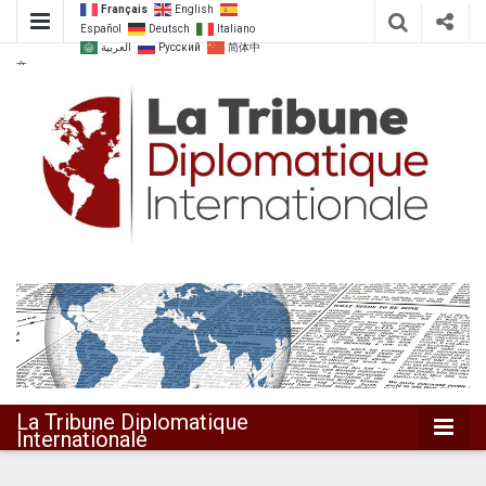
Français
English
Español
Deutsch
Italiano
العربية
Русский
简体中
文
Dialoguer pour agir ensemble
La Tribune
Diplomatique
Internationale
La Tribune Diplomatique
Internationale