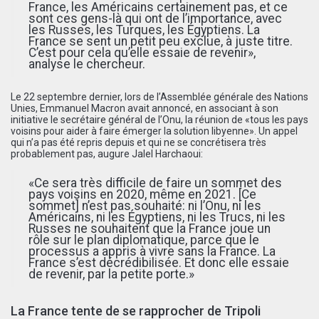
France, les Américains certainement pas, et ce
sont ces gens-là qui ont de l’importance, avec
les Russes, les Turques, les Égyptiens. La
France se sent un petit peu exclue, à juste titre.
C’est pour cela qu’elle essaie de revenir»,
analyse le chercheur.
Le 22 septembre dernier, lors de l’Assemblée générale des Nations
Unies, Emmanuel Macron avait annoncé, en associant à son
initiative le secrétaire général de l’Onu, la réunion de «tous les pays
voisins pour aider à faire émerger la solution libyenne». Un appel
qui n’a pas été repris depuis et qui ne se concrétisera très
probablement pas, augure Jalel Harchaoui:
«Ce sera très difficile de faire un sommet des
pays voisins en 2020, même en 2021. [Ce
sommet] n’est pas souhaité: ni l’Onu, ni les
Américains, ni les Égyptiens, ni les Trucs, ni les
Russes ne souhaitent que la France joue un
rôle sur le plan diplomatique, parce que le
processus a appris à vivre sans la France. La
France s’est décrédibilisée. Et donc elle essaie
de revenir, par la petite porte.»
La France tente de se rapprocher de Tripoli