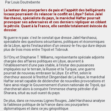
Par
Louis Doutrebente
–
La lenteur des pourparlers de paix et l’appétit des belligérants
locaux pourraient-ils relancer le conflit en Libye? Selon Jalel
Harchaoui, spécialiste du pays, le maréchal Haftar pourrait
provoquer ses adversaires et ces derniers répliquer en ciblant
le pétrole. Quant à la France, elle semble totalement évincée du
dossier.
Ni guerre ni paix: c’est le constat que dresse Jalel Harchaoui,
spécialiste des questions sécuritaires, politiques et économiques
de la Libye, après l’instauration d’un cessez-le-feu qui dure depuis
plus de trois mois entre Tripoli et Tobrouk.
Si l’Onu et Stephanie T. Williams, représentante spéciale adjointe
chargée des affaires politiques en Libye, œuvrent à
l’établissement d’une paix stable, à l’instar des puissances
impliquées sur le terrain, la Russie et la Turquie, une guerre
pourrait de nouveau embraser la Libye. En effet, selon le
chercheur associé à l’Institut Clingendael de La Haye, le maréchal
Haftar serait capable de déclencher de nouvelles provocations et
faire ainsi réagir le Gouvernement d’union nationale de Tripoli, qui
chercherait alors à conquérir l’immense champ pétrolier d’al-
Sharara, situé au sud-ouest du pays.
De plus, dans ce nouveau Lignes Rouges, Jalel Harchaoui analyse
la faiblesse politique de la France dans ces pourparlers
diplomatiques et dans ce jeu géopolitique.