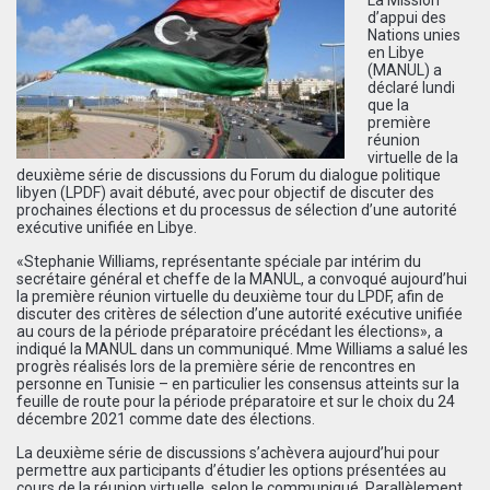
d’appui des
Nations unies
en Libye
(MANUL) a
déclaré lundi
que la
première
réunion
virtuelle de la
deuxième série de discussions du Forum du dialogue politique
libyen (LPDF) avait débuté, avec pour objectif de discuter des
prochaines élections et du processus de sélection d’une autorité
exécutive unifiée en Libye.
«Stephanie Williams, représentante spéciale par intérim du
secrétaire général et cheffe de la MANUL, a convoqué aujourd’hui
la première réunion virtuelle du deuxième tour du LPDF, afin de
discuter des critères de sélection d’une autorité exécutive unifiée
au cours de la période préparatoire précédant les élections», a
indiqué la MANUL dans un communiqué. Mme Williams a salué les
progrès réalisés lors de la première série de rencontres en
personne en Tunisie – en particulier les consensus atteints sur la
feuille de route pour la période préparatoire et sur le choix du 24
décembre 2021 comme date des élections.
La deuxième série de discussions s’achèvera aujourd’hui pour
permettre aux participants d’étudier les options présentées au
cours de la réunion virtuelle, selon le communiqué. Parallèlement,