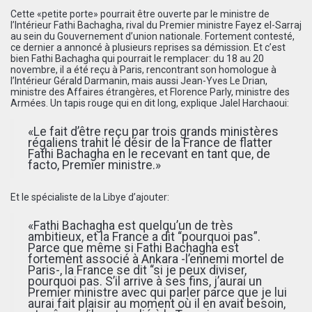
Cette «petite porte» pourrait être ouverte par le ministre de
l’Intérieur Fathi Bachagha, rival du Premier ministre Fayez el-Sarraj
au sein du Gouvernement d’union nationale. Fortement contesté,
ce dernier a annoncé à plusieurs reprises sa démission. Et c’est
bien Fathi Bachagha qui pourrait le remplacer: du 18 au 20
novembre, il a été reçu à Paris, rencontrant son homologue à
l’Intérieur Gérald Darmanin, mais aussi Jean-Yves Le Drian,
ministre des Affaires étrangères, et Florence Parly, ministre des
Armées. Un tapis rouge qui en dit long, explique Jalel Harchaoui:
«Le fait d’être reçu par trois grands ministères
régaliens trahit le désir de la France de flatter
Fathi Bachagha en le recevant en tant que, de
facto, Premier ministre.»
Et le spécialiste de la Libye d’ajouter:
«Fathi Bachagha est quelqu’un de très
ambitieux, et la France a dit “pourquoi pas”.
Parce que même si Fathi Bachagha est
fortement associé à Ankara -l’ennemi mortel de
Paris-, la France se dit “si je peux diviser,
pourquoi pas. S’il arrive à ses fins, j’aurai un
Premier ministre avec qui parler parce que je lui
aurai fait plaisir au moment où il en avait besoin,