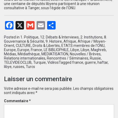
une centaine de députés libyens participent à une réunion
consultative à Tanger, sous l’égide de l’ONU.
Facebook
X
Gmail
Email
Partager
Posted in
1. Politique
,
12. Débats & Interviews
,
2. Institutions
,
8.
Gouvernance & Sécurité
,
9. Histoire
,
Afrique
,
Afrique / Moyen-
Orient
,
CULTURE
,
Droits & Libertés
,
ETATS membres de l'ONU
,
Europe
,
Europe
,
France
,
LE BIBLIOPHILE
,
Libye
,
Libye
,
Maghreb
,
Médias
,
Médiathèque
,
MEDIATISATION
,
Nouvelles / Brèves
,
Relations internationales
,
Rencontres / Séminaires
,
Russie
,
TELEVIDEOCLUB
,
Turquie
,
Vidéos
Tagged
france
,
guerre
,
haftar
,
libye
,
russes
,
Turcs
Laisser un commentaire
Votre adresse e-mail ne sera pas publiée.
Les champs obligatoires
sont indiqués avec
*
Commentaire
*