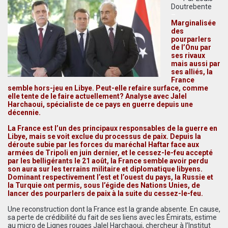
Doutrebente
–
Marginalisée
des
pourparlers
de l’Onu par
ses rivaux
mais aussi par
ses alliés, la
France
semble hors-jeu en Libye. Peut-elle refaire surface, comme
elle tente de le faire actuellement? Analyse avec Jalel
Harchaoui, spécialiste de ce pays en guerre depuis une
décennie.
La France est l’un des principaux responsables de la guerre en
Libye, mais se voit exclue du processus de paix. Depuis la
déroute subie par les forces du maréchal Haftar face aux
armées de Tripoli en juin dernier, et le cessez-le-feu accepté
par les belligérants le 21 août, la France semble avoir perdu
son aura sur les terrains militaire et diplomatique libyens.
Dominant respectivement l’est et l’ouest du pays, la Russie et
la Turquie ont permis, sous l’égide des Nations Unies, de
lancer des pourparlers de paix à la suite du cessez-le-feu.
Une reconstruction dont la France est la grande absente. En cause,
sa perte de crédibilité du fait de ses liens avec les Émirats, estime
au micro de Lignes rouges Jalel Harchaoui, chercheur à l’Institut