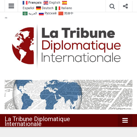
Français
English
Español
Deutsch
Italiano
العربية
Русский
简体中
文
Dialoguer pour agir ensemble
La Tribune
Diplomatique
Internationale
La Tribune Diplomatique
Internationale