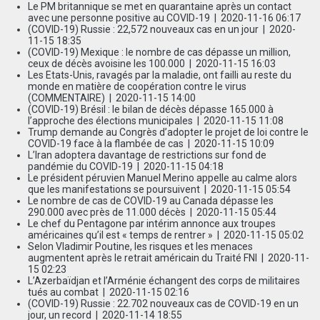
Le PM britannique se met en quarantaine après un contact
avec une personne positive au COVID-19
| 2020-11-16 06:17
(COVID-19) Russie : 22,572 nouveaux cas en un jour
| 2020-
11-15 18:35
(COVID-19) Mexique : le nombre de cas dépasse un million,
ceux de décès avoisine les 100.000
| 2020-11-15 16:03
Les Etats-Unis, ravagés par la maladie, ont failli au reste du
monde en matière de coopération contre le virus
(COMMENTAIRE)
| 2020-11-15 14:00
(COVID-19) Brésil : le bilan de décès dépasse 165.000 à
l’approche des élections municipales
| 2020-11-15 11:08
Trump demande au Congrès d’adopter le projet de loi contre le
COVID-19 face à la flambée de cas
| 2020-11-15 10:09
L’Iran adoptera davantage de restrictions sur fond de
pandémie du COVID-19
| 2020-11-15 04:18
Le président péruvien Manuel Merino appelle au calme alors
que les manifestations se poursuivent
| 2020-11-15 05:54
Le nombre de cas de COVID-19 au Canada dépasse les
290.000 avec près de 11.000 décès
| 2020-11-15 05:44
Le chef du Pentagone par intérim annonce aux troupes
américaines qu’il est « temps de rentrer »
| 2020-11-15 05:02
Selon Vladimir Poutine, les risques et les menaces
augmentent après le retrait américain du Traité FNI
| 2020-11-
15 02:23
L’Azerbaïdjan et l’Arménie échangent des corps de militaires
tués au combat
| 2020-11-15 02:16
(COVID-19) Russie : 22.702 nouveaux cas de COVID-19 en un
jour, un record
| 2020-11-14 18:55