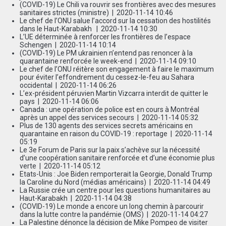
(COVID-19) Le Chili va rouvrir ses frontières avec des mesures
sanitaires strictes (ministre)
| 2020-11-14 10:46
Le chef de l’ONU salue l’accord sur la cessation des hostilités
dans le Haut-Karabakh
| 2020-11-14 10:30
L’UE déterminée à renforcer les frontières de l’espace
Schengen
| 2020-11-14 10:14
(COVID-19) Le PM ukrainien n’entend pas renoncer à la
quarantaine renforcée le week-end
| 2020-11-14 09:10
Le chef de l’ONU réitère son engagement à faire le maximum
pour éviter l’effondrement du cessez-le-feu au Sahara
occidental
| 2020-11-14 06:26
L’ex-président péruvien Martin Vizcarra interdit de quitter le
pays
| 2020-11-14 06:06
Canada : une opération de police est en cours à Montréal
après un appel des services secours
| 2020-11-14 05:32
Plus de 130 agents des services secrets américains en
quarantaine en raison du COVID-19 : reportage
| 2020-11-14
05:19
Le 3e Forum de Paris sur la paix s’achève sur la nécessité
d’une coopération sanitaire renforcée et d’une économie plus
verte
| 2020-11-14 05:12
Etats-Unis : Joe Biden remporterait la Georgie, Donald Trump
la Caroline du Nord (médias américains)
| 2020-11-14 04:49
La Russie crée un centre pour les questions humanitaires au
Haut-Karabakh
| 2020-11-14 04:38
(COVID-19) Le monde a encore un long chemin à parcourir
dans la lutte contre la pandémie (OMS)
| 2020-11-14 04:27
La Palestine dénonce la décision de Mike Pompeo de visiter