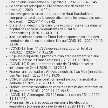
une colonie israélienne en Cisjordanie
| 2020-11-14 03:45
Le conseiller principal du PM britannique démissionne
(média)
| 2020-11-14 03:11
Les divergences russo-turques sur le Haut-Karabakh ne
compromettront pas la coopération entre les deux pays, selon
le Kremlin
| 2020-11-14 02:42
Etats-Unis : deux morts dans une explosion survenue dans un
hôpital des anciens combattants de l’Etat du
Connecticut
| 2020-11-14 01:01
Iran : un ministre tient les Etats-Unis responsables pour des
centaines de décès quotidiens liés au COVID-19
| 2020-11-13
22:49
(COVID-19) Iran : 11.737 nouveaux cas, pour un total de
738.322
| 2020-11-13 22:20
Un jeune poignardé à proximité d’un établissement scolaire
dans l’ouest de la France (presse)
| 2020-11-13 20:40
(COVID-19) Russie : nombre record de 21.983 nouvelles
infections en 24h
| 2020-11-13 20:01
France : un haut cadre d’Al-Qaïda neutralisé au Mali (ministère
des Armées)
| 2020-11-13 19:36
L’ONU mobilisera une coalition mondiale pour la neutralité
carbone en 2021
| 2020-11-13 19:23
France : commémoration en comité restreint des attentats du
13 novembre 2015
| 2020-11-13 19:45
(COVID-19) Allemagne : 23.542 nouveux cas en 24h
| 2020-
11-13 17:12
Myanmar : le parti au pouvoir remporte les élections
législatives (commission électorale)
| 2020-11-13 13:45