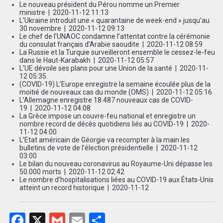
Le nouveau président du Pérou nomme un Premier
ministre
| 2020-11-12 11:13
L’Ukraine introduit une « quarantaine de week-end » jusqu’au
30 novembre
| 2020-11-12 09:13
Le chef de l’UNAOC condamne l’attentat contre la cérémonie
du consulat français d’Arabie saoudite
| 2020-11-12 08:59
La Russie et la Turquie surveilleront ensemble le cessez-le-feu
dans le Haut-Karabakh
| 2020-11-12 05:57
L’UE dévoile ses plans pour une Union de la santé
| 2020-11-
12 05:35
(COVID-19) L’Europe enregistre la semaine écoulée plus de la
moitié de nouveaux cas du monde (OMS)
| 2020-11-12 05:16
L’Allemagne enregistre 18.487 nouveaux cas de COVID-
19
| 2020-11-12 04:08
La Grèce impose un couvre-feu national et enregistre un
nombre record de décès quotidiens liés au COVID-19
| 2020-
11-12 04:00
L’Etat américain de Géorgie va recompter à la main les
bulletins de vote de l’élection présidentielle
| 2020-11-12
03:00
Le bilan du nouveau coronavirus au Royaume-Uni dépasse les
50.000 morts
| 2020-11-12 02:42
Le nombre d’hospitalisations liées au COVID-19 aux États-Unis
atteint un record historique
| 2020-11-12
Facebook
X
Gmail
Email
Partager