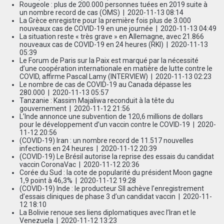
Rougeole : plus de 200.000 personnes tuées en 2019 suite à
un nombre record de cas (OMS)
| 2020-11-13 08:14
La Grèce enregistre pour la première fois plus de 3.000
nouveaux cas de COVID-19 en une journée
| 2020-11-13 04:49
La situation reste « très grave » en Allemagne, avec 21.866
nouveaux cas de COVID-19 en 24 heures (RKI)
| 2020-11-13
05:39
Le Forum de Paris sur la Paix est marqué par la nécessité
d’une coopération internationale en matière de lutte contre le
COVID, affirme Pascal Lamy (INTERVIEW)
| 2020-11-13 02:23
Le nombre de cas de COVID-19 au Canada dépasse les
280.000
| 2020-11-13 05:57
Tanzanie : Kassim Majaliwa reconduit à la tête du
gouvernement
| 2020-11-12 21:56
L’Inde annonce une subvention de 120,6 millions de dollars
pour le développement d’un vaccin contre le COVID-19
| 2020-
11-12 20:56
(COVID-19) Iran : un nombre record de 11.517 nouvelles
infections en 24 heures
| 2020-11-12 20:39
(COVID-19) Le Brésil autorise la reprise des essais du candidat
vaccin CoronaVac
| 2020-11-12 20:36
Corée du Sud : la cote de popularité du président Moon gagne
1,9 point à 46,3%
| 2020-11-12 19:28
(COVID-19) Inde : le producteur SII achève l’enregistrement
d’essais cliniques de phase 3 d’un candidat vaccin
| 2020-11-
12 18:10
La Bolivie renoue ses liens diplomatiques avec l’Iran et le
Venezuela
| 2020-11-12 13:23