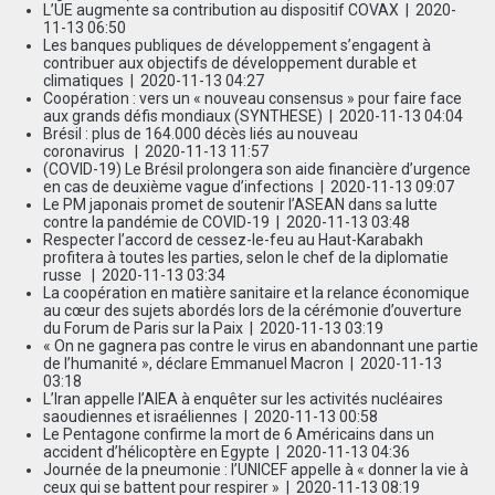
L’UE augmente sa contribution au dispositif COVAX
| 2020-
11-13 06:50
Les banques publiques de développement s’engagent à
contribuer aux objectifs de développement durable et
climatiques
| 2020-11-13 04:27
Coopération : vers un « nouveau consensus » pour faire face
aux grands défis mondiaux (SYNTHESE)
| 2020-11-13 04:04
Brésil : plus de 164.000 décès liés au nouveau
coronavirus
| 2020-11-13 11:57
(COVID-19) Le Brésil prolongera son aide financière d’urgence
en cas de deuxième vague d’infections
| 2020-11-13 09:07
Le PM japonais promet de soutenir l’ASEAN dans sa lutte
contre la pandémie de COVID-19
| 2020-11-13 03:48
Respecter l’accord de cessez-le-feu au Haut-Karabakh
profitera à toutes les parties, selon le chef de la diplomatie
russe
| 2020-11-13 03:34
La coopération en matière sanitaire et la relance économique
au cœur des sujets abordés lors de la cérémonie d’ouverture
du Forum de Paris sur la Paix
| 2020-11-13 03:19
« On ne gagnera pas contre le virus en abandonnant une partie
de l’humanité », déclare Emmanuel Macron
| 2020-11-13
03:18
L’Iran appelle l’AIEA à enquêter sur les activités nucléaires
saoudiennes et israéliennes
| 2020-11-13 00:58
Le Pentagone confirme la mort de 6 Américains dans un
accident d’hélicoptère en Egypte
| 2020-11-13 04:36
Journée de la pneumonie : l’UNICEF appelle à « donner la vie à
ceux qui se battent pour respirer »
| 2020-11-13 08:19