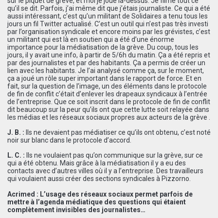
sur le piquet de grève, et moi je joue là-dessus. Je filme tout ce
qu’il se dit. Parfois, j’ai même dit que j’étais journaliste. Ce qui a été
aussi intéressant, c’est qu’un militant de Solidaires a tenu tous les
jours un fil Twitter actualisé. C’est un outil qui n’est pas très investi
par l’organisation syndicale et encore moins par les grévistes, c’est
un militant qui est là en soutien qui a été d’une énorme
importance pour la médiatisation de la grève. Du coup, tous les
jours, il y avait une info, à partir de 5/6h du matin. Ça a été repris et
par des journalistes et par des habitants. Ça a permis de créer un
lien avec les habitants. Je l’ai analysé comme ça, sur le moment,
ça a joué un rôle super important dans le rapport de force. Et en
fait, sur la question de l’image, un des éléments dans le protocole
de fin de conflit c’était d’enlever les drapeaux syndicaux à l’entrée
de l’entreprise. Que ce soit inscrit dans le protocole de fin de conflit
dit beaucoup sur la peur qu’ils ont que cette lutte soit relayée dans
les médias et les réseaux sociaux propres aux acteurs de la grève .
J. B. :
Ils ne devaient pas médiatiser ce qu’ils ont obtenu, c’est noté
noir sur blanc dans le protocole d’accord.
L. C. :
Ils ne voulaient pas qu’on communique sur la grève, sur ce
qui a été obtenu. Mais grâce à la médiatisation il y a eu des
contacts avec d’autres villes où il y a l’entreprise. Des travailleurs
qui voulaient aussi créer des sections syndicales à Pizzorno.
Acrimed : L’usage des réseaux sociaux permet parfois de
mettre à l’agenda médiatique des questions qui étaient
complètement invisibles des journalistes…