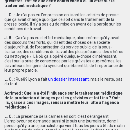
grévistes. Est-ce que cette conférence a eu un effet sur le
traitement médiatique ?
L. C. :
Je n’ai pas eu l’impression en lisant les articles de presse
que ça avait changé quoi que ce soit dans le traitement de la
presse locale, il n’y a pas eu de mise en avant de la parole sur les
conditions de travail.
J. B. :
Ça n’a pas eu d’effet médiatique, alors même qu’il y avait
des discours très forts, qui disent des choses de la société
d’aujourd’hui, de l’organisation du service public, de la sous-
traitance, des conditions de travail des plus précaires, des « héros
du nettoyage ». Là où ça a opéré quelque-chose d’intéressant,
c’est sur la prise de conscience par les grévistes eux-mêmes, les
travailleurs, les gens du syndicat qui étaient là, de l’importance de
leur propre parole.
L. C. :
Rue89 Lyon a fait
un dossier intéressant
,
mais le reste, pas
du tout.
Acrimed : Quelle a été l’influence sur le traitement médiatique
de la production d’images par les grévistes et toi Lina ? Ont-
ils, grâce à ces images, réussi à mettre leur lutte à l’agenda
médiatique ?
L. C. :
La présence de la caméra en soit, c’est dérangeant.
L’employeur se demande aussi si je suis une journaliste, donc il
pense qu’il y a une journaliste qui vient tous les jours à 5h du matin