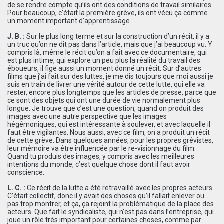
de se rendre compte qu’ils ont des conditions de travail similaires.
Pour beaucoup, c’était la première grève, ils ont vécu ça comme
un moment important d’apprentissage.
J. B. :
Sur le plus long terme et sur la construction d’un récit, il y a
un truc qu’on ne dit pas dans l’article, mais que j’ai beaucoup vu. Y
compris là, même le récit qu’on a fait avec ce documentaire, qui
est plus intime, qui explore un peu plus la réalité du travail des
éboueurs, il fige aussi un moment donné un récit. Sur d’autres
films que j’ai fait sur des luttes, je me dis toujours que moi aussi je
suis en train de livrer une vérité autour de cette lutte, qui elle va
rester, encore plus longtemps que les articles de presse, parce que
ce sont des objets qui ont une durée de vie normalement plus
longue. Je trouve que c’est une question, quand on produit des
images avec une autre perspective que les images
hégémoniques, qui est intéressante à soulever, et avec laquelle il
faut être vigilantes. Nous aussi, avec ce film, on a produit un récit
de cette grève. Dans quelques années, pour les propres grévistes,
leur mémoire va être influencée par le re-visionnage du film.
Quand tu produis des images, y compris avec les meilleures
intentions du monde, c’est quelque chose dont il faut avoir
conscience.
L. C. :
Ce récit de la lutte a été retravaillé avec les propres acteurs.
C’était collectif, donc il y avait des choses qu’il fallait enlever ou
pas trop montrer, et ça, ça rejoint la problématique de la place des
acteurs. Que fait le syndicaliste, qui n’est pas dans l’entreprise, qui
joue un rôle très important pour certaines choses, comme par