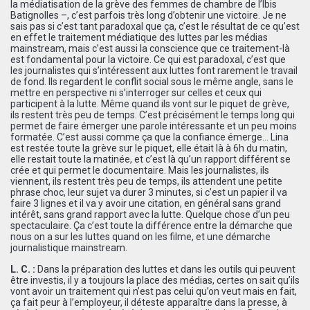
la médiatisation de la grève des femmes de chambre de l’Ibis
Batignolles –, c’est parfois très long d’obtenir une victoire. Je ne
sais pas si c’est tant paradoxal que ça, c’est le résultat de ce qu’est
en effet le traitement médiatique des luttes par les médias
mainstream, mais c’est aussi la conscience que ce traitement-là
est fondamental pour la victoire. Ce qui est paradoxal, c’est que
les journalistes qui s’intéressent aux luttes font rarement le travail
de fond. Ils regardent le conflit social sous le même angle, sans le
mettre en perspective ni s’interroger sur celles et ceux qui
participent à la lutte. Même quand ils vont sur le piquet de grève,
ils restent très peu de temps. C’est précisément le temps long qui
permet de faire émerger une parole intéressante et un peu moins
formatée. C’est aussi comme ça que la confiance émerge… Lina
est restée toute la grève sur le piquet, elle était là à 6h du matin,
elle restait toute la matinée, et c’est là qu’un rapport différent se
crée et qui permet le documentaire. Mais les journalistes, ils
viennent, ils restent très peu de temps, ils attendent une petite
phrase choc, leur sujet va durer 3 minutes, si c’est un papier il va
faire 3 lignes et il va y avoir une citation, en général sans grand
intérêt, sans grand rapport avec la lutte. Quelque chose d’un peu
spectaculaire. Ça c’est toute la différence entre la démarche que
nous on a sur les luttes quand on les filme, et une démarche
journalistique mainstream.
L. C. :
Dans la préparation des luttes et dans les outils qui peuvent
être investis, il y a toujours la place des médias, certes on sait qu’ils
vont avoir un traitement qui n’est pas celui qu’on veut mais en fait,
ça fait peur à l’employeur, il déteste apparaître dans la presse, à