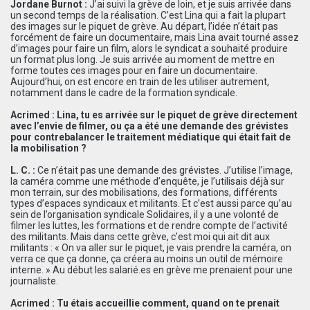
Jordane Burnot :
J’ai suivi la grève de loin, et je suis arrivée dans
un second temps de la réalisation. C’est Lina qui a fait la plupart
des images sur le piquet de grève. Au départ, l’idée n’était pas
forcément de faire un documentaire, mais Lina avait tourné assez
d’images pour faire un film, alors le syndicat a souhaité produire
un format plus long. Je suis arrivée au moment de mettre en
forme toutes ces images pour en faire un documentaire.
Aujourd’hui, on est encore en train de les utiliser autrement,
notamment dans le cadre de la formation syndicale.
Acrimed : Lina, tu es arrivée sur le piquet de grève directement
avec l’envie de filmer, ou ça a été une demande des grévistes
pour contrebalancer le traitement médiatique qui était fait de
la mobilisation ?
L. C. :
Ce n’était pas une demande des grévistes. J’utilise l’image,
la caméra comme une méthode d’enquête, je l’utilisais déjà sur
mon terrain, sur des mobilisations, des formations, différents
types d’espaces syndicaux et militants. Et c’est aussi parce qu’au
sein de l’organisation syndicale Solidaires, il y a une volonté de
filmer les luttes, les formations et de rendre compte de l’activité
des militants. Mais dans cette grève, c’est moi qui ait dit aux
militants : « On va aller sur le piquet, je vais prendre la caméra, on
verra ce que ça donne, ça créera au moins un outil de mémoire
interne. » Au début les salarié.es en grève me prenaient pour une
journaliste.
Acrimed : Tu étais accueillie comment, quand on te prenait