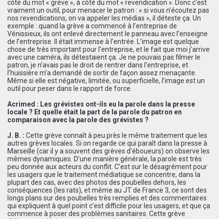
côté du mot « grève », à côté du mot « revendication ». Donc c’est
vraiment un outil, pour menacer le patron : « si vous n’écoutez pas
nos revendications, on va appeler les médias », il déteste ça. Un
exemple : quand la grève a commencé à l’entreprise de
Vénissieux, ils ont enlevé directement le panneau avec l’enseigne
de l’entreprise. Il était immense à l’entrée. L’image est quelque
chose de très important pour l’entreprise, et le fait que moi j’arrive
avec une caméra, ils détestaient ça. Je ne pouvais pas filmer le
patron, je n’avais pas le droit de rentrer dans l’entreprise, et
l’huissière m’a demandé de sortir de façon assez menaçante.
Même si elle est négative, limitée, ou superficielle, l’image est un
outil pour peser dans le rapport de force.
Acrimed : Les grévistes ont-ils eu la parole dans la presse
locale ? Et quelle était la part de la parole du patron en
comparaison avec la parole des grévistes ?
J. B. :
Cette grève connaît à peu près le même traitement que les
autres grèves locales. Si on regarde ce qui paraît dans la presse à
Marseille (car il y a souvent des grèves d’éboueurs) on observe les
mêmes dynamiques. D’une manière générale, la parole est très
peu donnée aux acteurs du conflit. C’est sur le désagrément pour
les usagers que le traitement médiatique se concentre, dans la
plupart des cas, avec des photos des poubelles dehors, les
conséquences (les rats), et même au JT de France 3, ce sont des
longs plans sur des poubelles très remplies et des commentaires
qui expliquent à quel point c’est difficile pour les usagers, et que ça
commence à poser des problèmes sanitaires. Cette grève