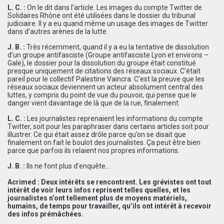
L. C. :
On le dit dans l’article. Les images du compte Twitter de
Solidaires Rhône ont été utilisées dans le dossier du tribunal
judiciaire. Il y a eu quand même un usage des images de Twitter
dans d’autres arènes de la lutte.
J. B. :
Très récemment, quand il y a eu la tentative de dissolution
d’un groupe antifasciste (Groupe antifasciste Lyon et environs –
Gale), le dossier pour la dissolution du groupe était constitué
presque uniquement de citations des réseaux sociaux. C’était
pareil pour le collectif Palestine Vaincra. C’est la preuve que les
réseaux sociaux deviennent un acteur absolument central des
luttes, y compris du point de vue du pouvoir, qui pense que le
danger vient davantage de là que de la rue, finalement.
L. C. :
Les journalistes reprenaient les informations du compte
Twitter, soit pour les paraphraser dans certains articles soit pour
illustrer. Ce qui était assez drôle parce qu’on se disait que
finalement on fait le boulot des journalistes. Ça peut être bien
parce que parfois ils relaient nos propres informations.
J. B. :
Ils ne font plus d’enquête…
Acrimed : Deux intérêts se rencontrent. Les grévistes ont tout
intérêt de voir leurs infos reprisent telles quelles, et les
journalistes n’ont tellement plus de moyens matériels,
humains, de temps pour travailler, qu’ils ont intérêt à recevoir
des infos prémâchées.