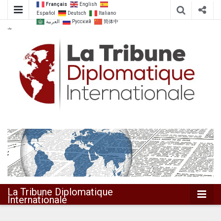
Français
English
Español
Deutsch
Italiano
العربية
Русский
简体中
文
Dialoguer pour agir ensemble
La Tribune
Diplomatique
Internationale
La Tribune Diplomatique
Internationale