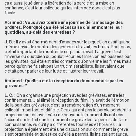
ça a aussi joué dans la libération de la parole et la mise en
confiance, c’est leur collègue qui les interroge donc c’est plus
facile.
Acrimed : Vous avez tourné une journée de ramassage des
ordures. Pourquoi ça a été nécessaire d’aller montrer leur
quotidien, au-delà des entretiens ?
J. B. :
Il y avait énormément d’images sur le piquet, on avait quand
même envie de montrer les gestes du travail, les bruits. Pour nous,
c’était important de montrer le corps au travail. La grève c’est
l’inverse du quotidien du boulot. Pour les filmer, on est passées par
les grévistes, qui étaient très contents qu’on vienne les filmer, mais
parce qu’on ne faisait pas un truc misérabiliste. Ils savaient que
c’était pour parler de leur lutte et illustrer leur travail.
Acrimed : Quelle a été la réception du documentaire par les
grévistes ?
L. C. :
On a organisé une projection avec les grévistes, entre les
confinements. J’ai filmé la réception du film. Il y avait de l’émotion
de la part des grévistes, c’est la remémoration d’un moment
collectif important et difficile. Ceux qui ont pris la parole pendant la
projection ont dit avoir vécu de nouveau le moment. Ils ont mis
l’accent sur le fait que le moment de grève leur a permis de faire
connaissance, vu qu’il y a différentes tournées et horaires. La
projection a également été une discussion sur comment la grève
s’est organisée et qu’est-ce qu’elle a permis. Ils insistaient sur ça,