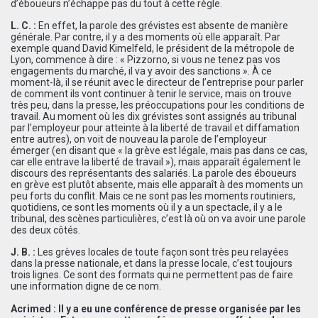
d’éboueurs n’échappe pas du tout à cette règle.
L. C. :
En effet, la parole des grévistes est absente de manière
générale. Par contre, il y a des moments où elle apparaît. Par
exemple quand David Kimelfeld, le président de la métropole de
Lyon, commence à dire : « Pizzorno, si vous ne tenez pas vos
engagements du marché, il va y avoir des sanctions ». À ce
moment-là, il se réunit avec le directeur de l’entreprise pour parler
de comment ils vont continuer à tenir le service, mais on trouve
très peu, dans la presse, les préoccupations pour les conditions de
travail. Au moment où les dix grévistes sont assignés au tribunal
par l’employeur pour atteinte à la liberté de travail et diffamation
entre autres), on voit de nouveau la parole de l’employeur
émerger (en disant que « la grève est légale, mais pas dans ce cas,
car elle entrave la liberté de travail »), mais apparaît également le
discours des représentants des salariés. La parole des éboueurs
en grève est plutôt absente, mais elle apparaît à des moments un
peu forts du conflit. Mais ce ne sont pas les moments routiniers,
quotidiens, ce sont les moments où il y a un spectacle, il y a le
tribunal, des scènes particulières, c’est là où on va avoir une parole
des deux côtés.
J. B. :
Les grèves locales de toute façon sont très peu relayées
dans la presse nationale, et dans la presse locale, c’est toujours
trois lignes. Ce sont des formats qui ne permettent pas de faire
une information digne de ce nom.
Acrimed : Il y a eu une conférence de presse organisée par les