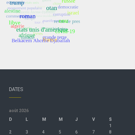
DATES
août 2026
D
L
M
M
J
V
S
1
2
3
4
5
6
7
8