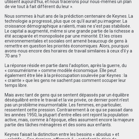
utilisent aujourd’hui, et nous tracerons pour nous-mêmes un plan
de vie tout à fait différent du leur ».
Nous sommes à huit ans de la prédiction centenaire de Keynes. La
technologie a progressé, plus que ce qu’il aurait pu imaginer. La
croissance démographique a ralenti, mais ne s’est pas stabilisée.
Le capital a augmenté, même si une grande partie de la richesse a
été accaparée et monopolisée par une minorité. Et les crises
environnementales et sociales ont amené beaucoup de gens à
remettre en question les priorités économiques. Alors, pourquoi
avons-nous encore des horaires de travail similaires à ceux d’il y a
70 ans ?
La réponse réside en partie dans l’adoption, après la guerre, du
« consumérisme » comme modèle économique. Elle peut
également être liée à la préoccupation soulevée par Keynes : la
« crainte » que les gens ne sachent pas comment occuper leur
temps libre.
Mais avec tant de gens qui se sentent dépassés par un équilibre
déséquilibré entre le travail et la vie privée, ce dernier point n’est
pas un problème insurmontable. Les femmes, en particulier,
ressentent cette pression. Contrairement à ce qui se passait dans
les années 1950, la plupart d’entre elles ont rejoint la population
active, mais, comme à l’époque, elles assument encore la majeure
partie des tâches ménagères et des soins aux enfants.
Keynes faisait la distinction entre les besoins « absolus » et