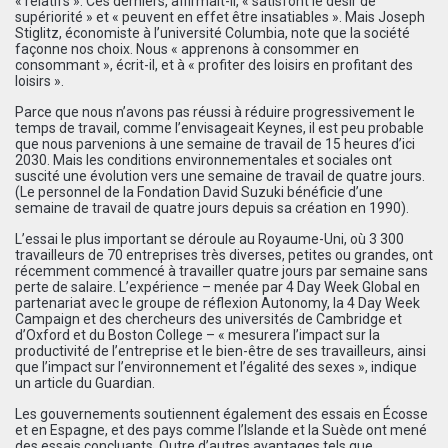
« relatifs ». Ces derniers, affirmait-il, « satisfont le désir de
supériorité » et « peuvent en effet être insatiables ». Mais Joseph
Stiglitz, économiste à l’université Columbia, note que la société
façonne nos choix. Nous « apprenons à consommer en
consommant », écrit-il, et à « profiter des loisirs en profitant des
loisirs ».
Parce que nous n’avons pas réussi à réduire progressivement le
temps de travail, comme l’envisageait Keynes, il est peu probable
que nous parvenions à une semaine de travail de 15 heures d’ici
2030. Mais les conditions environnementales et sociales ont
suscité une évolution vers une semaine de travail de quatre jours.
(Le personnel de la Fondation David Suzuki bénéficie d’une
semaine de travail de quatre jours depuis sa création en 1990).
L’essai le plus important se déroule au Royaume-Uni, où 3 300
travailleurs de 70 entreprises très diverses, petites ou grandes, ont
récemment commencé à travailler quatre jours par semaine sans
perte de salaire. L’expérience – menée par 4 Day Week Global en
partenariat avec le groupe de réflexion Autonomy, la 4 Day Week
Campaign et des chercheurs des universités de Cambridge et
d’Oxford et du Boston College – « mesurera l’impact sur la
productivité de l’entreprise et le bien-être de ses travailleurs, ainsi
que l’impact sur l’environnement et l’égalité des sexes », indique
un article du Guardian.
Les gouvernements soutiennent également des essais en Écosse
et en Espagne, et des pays comme l’Islande et la Suède ont mené
des essais concluants. Outre d’autres avantages tels que