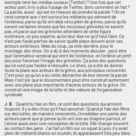
exemple tenir les médias sociaux (Twitter) ? Une fois que cet
acteur part, il n’y a plus l’usage de Twitter, donc comment on fait ?
La parole, aussi : qui est en mesure de prendre la parole ? On se
rend compte que c’est surtout les militants qui viennent de
l’extérieur, parce qu’ils ont déjà vécu plein de grèves, parce qu’ils
savent certaines choses que les nouveaux grévistes ne savent
pas, et parce que les grévistes attendent de cette figure
extérieure, un peu experte, qu’on leur dise ce qu’il faut faire. Ce
n’est pas facile parfois de savoir quelle place doivent avoir ces
acteurs extérieurs. Mais du coup, ça crée derrière, pour le
montage, des choix. On a dû à des moments discuter : peut-être
que l’animateur syndical qui vient de l’extérieur, on l’enlève un petit
peu pour favoriser l’image des grévistes. Ça pose des questions
qui ne sont pas faciles à résoudre. Le choix, ça a été de donner
toute la place aux acteurs de la grève, aux principaux concernés.
C’est pour ça qu’on a eu cette démarche de leur donner la parole.
Mais c’est sûr que le documentaire peut être construit autrement
avec une place plus importante d’autres acteurs de la grève. On
construit une image de la lutte et des valeurs de l’organisation
syndicale.
J. B. :
Quand tu fais un film, ce sont des questions qui arrivent
toujours. Il y a des choix qu’il faut assumer. Quand je fais des films
sur des luttes, de manière consciente, j’invisibilise une partie des
acteurs parce que je pense qu’ils ont voix au chapitre partout, et
j’arrive aussi avec une conception de la lutte. Elle change souvent
au contact des gens. J’ai fait un film sur un squat à Lyon, il y avait
plein de militants blancs en soutien, ils apparaissent très peu dans