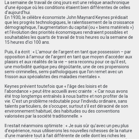
La semaine de travail de cinq jours est une relique anachronique
d’une époque où les conditions étaient bien différentes de celles
d’aujourd’hui.
En 1930, le célèbre économiste John Maynard Keynes prédisait
que les progrès technologiques, le ralentissement de la croissance
démographique, l’augmentation du capital (ou « biens matériels »)
et l’évolution des priorités économiques rendraient possibles et
souhaitables les quarts de travail de trois heures ou la semaine de
15 heures d’ici 100 ans.
Puis, il a écrit : « L’amour de l’argent en tant que possession – par
opposition à l’amour de l’argent en tant que moyen d’accéder aux
plaisirs et aux réalités de la vie – sera reconnu pour ce qu’il est,
une morbidité quelque peu dégoûtante, une de ces propensions
semi-criminelles, semi-pathologiques que l’on remet avec un
frisson aux spécialistes des maladies mentales ».
Keynes prévient toutefois que « l’âge des loisirs et de
l’abondance » peut être accueilli avec crainte : « Car nous avons
été trop longtemps entraînés à nous battre et non profiter de la
vie. C’est un problème redoutable pour l’individu ordinaire, sans
talents particuliers, de s’occuper, surtout s’il est déraciné de son
environnement habituel, des habitudes ou des conventions
valorisées par la société traditionnelle. »
Il restait néanmoins optimiste : « Je suis sûr qu’avec un peu plus
d’expérience, nous utiliserons les nouvelles richesses de la nature
d’une manière tout à fait différente de celle dont les riches les