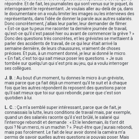
répondre. Et de fait, les journalistes qui sont venus sur le piquet, ils
interrogeaient le représentant. Je voulais aller au-delà de ça, dans
le documentaire on a voulu limiter les images ou les interviews des
représentants, dans l’idée de donner la parole aux autres salariés.
Donc concrètement, j’allais leur parler, leur demander de filmer.
« Est-ce que tu peux me raconter ta dernière journée de travail,
qu’est-ce qu’il s’est passé hier ou avant de commencer la grève ? »
Donc des questions très concrètes, et les grévistes se mettaient à
parler des accidents de travail, de ce qui leur était arrivé la
semaine dernière, de leurs chaussures, vraiment de choses
précises. Et puis, à un moment donné, je leur ai donné le micro.
« En fait, c’est toi qui sait mieux poser les questions. » Je suis
tombée sur quelqu’un qui s’est pris au jeu, qui a voulu interroger
ses collègues.
J. B. :
Au bout d’un moment, tu donnes le micro à un gréviste,
mais parce que ça fait déjà un moment qu’il te suit et à chaque
fois que les autres répondent ils reposent des questions parce
qu’il sait mieux que toi sur quoi rebondir, parce que c’est son
quotidien à lui.
L. C. :
Ça m’a semblé super intéressant, parce que de fait, je
connaissais la lutte, leurs conditions de travail mais, par exemple,
quand un des salariés raconte qu’il s’est brûlé, le salarié qui
l’interroge rebondit et demande : « Et le lendemain, ils t’ont dit
quoi ? Ni un merci, ni un machin ? ». Peut-être que j’aurais rebondi,
mais pas forcément. Le fait de leur avoir donné la caméra m’a
permis de savoir quelles autres questions je pouvais poser. Mais