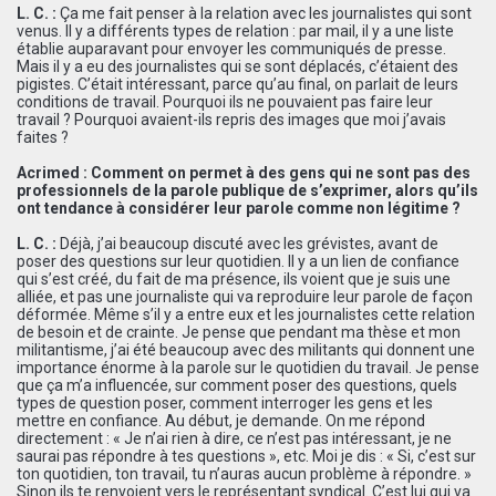
L. C. :
Ça me fait penser à la relation avec les journalistes qui sont
venus. Il y a différents types de relation : par mail, il y a une liste
établie auparavant pour envoyer les communiqués de presse.
Mais il y a eu des journalistes qui se sont déplacés, c’étaient des
pigistes. C’était intéressant, parce qu’au final, on parlait de leurs
conditions de travail. Pourquoi ils ne pouvaient pas faire leur
travail ? Pourquoi avaient-ils repris des images que moi j’avais
faites ?
Acrimed : Comment on permet à des gens qui ne sont pas des
professionnels de la parole publique de s’exprimer, alors qu’ils
ont tendance à considérer leur parole comme non légitime ?
L. C. :
Déjà, j’ai beaucoup discuté avec les grévistes, avant de
poser des questions sur leur quotidien. Il y a un lien de confiance
qui s’est créé, du fait de ma présence, ils voient que je suis une
alliée, et pas une journaliste qui va reproduire leur parole de façon
déformée. Même s’il y a entre eux et les journalistes cette relation
de besoin et de crainte. Je pense que pendant ma thèse et mon
militantisme, j’ai été beaucoup avec des militants qui donnent une
importance énorme à la parole sur le quotidien du travail. Je pense
que ça m’a influencée, sur comment poser des questions, quels
types de question poser, comment interroger les gens et les
mettre en confiance. Au début, je demande. On me répond
directement : « Je n’ai rien à dire, ce n’est pas intéressant, je ne
saurai pas répondre à tes questions », etc. Moi je dis : « Si, c’est sur
ton quotidien, ton travail, tu n’auras aucun problème à répondre. »
Sinon ils te renvoient vers le représentant syndical. C’est lui qui va