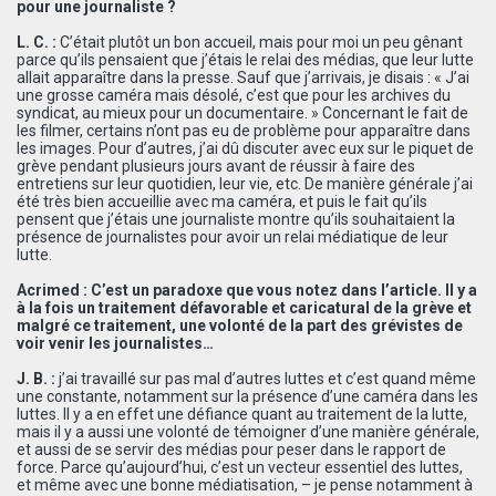
pour une journaliste ?
L. C. :
C’était plutôt un bon accueil, mais pour moi un peu gênant
parce qu’ils pensaient que j’étais le relai des médias, que leur lutte
allait apparaître dans la presse. Sauf que j’arrivais, je disais : « J’ai
une grosse caméra mais désolé, c’est que pour les archives du
syndicat, au mieux pour un documentaire. » Concernant le fait de
les filmer, certains n’ont pas eu de problème pour apparaître dans
les images. Pour d’autres, j’ai dû discuter avec eux sur le piquet de
grève pendant plusieurs jours avant de réussir à faire des
entretiens sur leur quotidien, leur vie, etc. De manière générale j’ai
été très bien accueillie avec ma caméra, et puis le fait qu’ils
pensent que j’étais une journaliste montre qu’ils souhaitaient la
présence de journalistes pour avoir un relai médiatique de leur
lutte.
Acrimed : C’est un paradoxe que vous notez dans l’article. Il y a
à la fois un traitement défavorable et caricatural de la grève et
malgré ce traitement, une volonté de la part des grévistes de
voir venir les journalistes…
J. B. :
j’ai travaillé sur pas mal d’autres luttes et c’est quand même
une constante, notamment sur la présence d’une caméra dans les
luttes. Il y a en effet une défiance quant au traitement de la lutte,
mais il y a aussi une volonté de témoigner d’une manière générale,
et aussi de se servir des médias pour peser dans le rapport de
force. Parce qu’aujourd’hui, c’est un vecteur essentiel des luttes,
et même avec une bonne médiatisation, – je pense notamment à