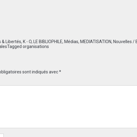
s & Libertés
,
K - O
,
LE BIBLIOPHILE
,
Médias
,
MEDIATISATION
,
Nouvelles / 
ales
Tagged
organisations
bligatoires sont indiqués avec
*