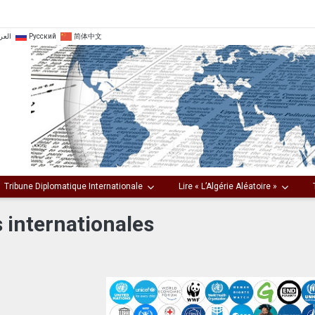
العر
Русский
简体中文
Tribune Diplomatique Internationale
Lire « L’Algérie Aléatoire »
 internationales