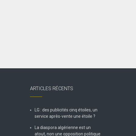
ARTICLES RÉCENTS
LG : des publicités cinq étoiles, un
service après-vente une étoile ?
La diaspora algérienne est un
atout, non une opposition politique