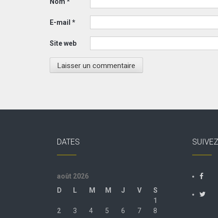
Nom
*
E-mail
*
Site web
DATES
SUIVE
août 2026
D
L
M
M
J
V
S
1
2
3
4
5
6
7
8