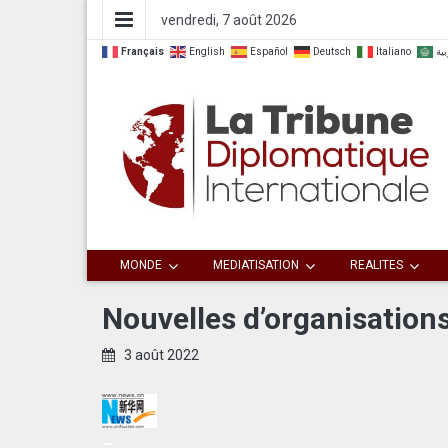
vendredi, 7 août 2026
Français
English
Español
Deutsch
Italiano
بية
Dialoguer pour agir ensemble
La Tribune
MONDE
MEDIATISATION
REALITES
Diplomatique
Nouvelles d’organisations
Internationale
3 août 2022
–