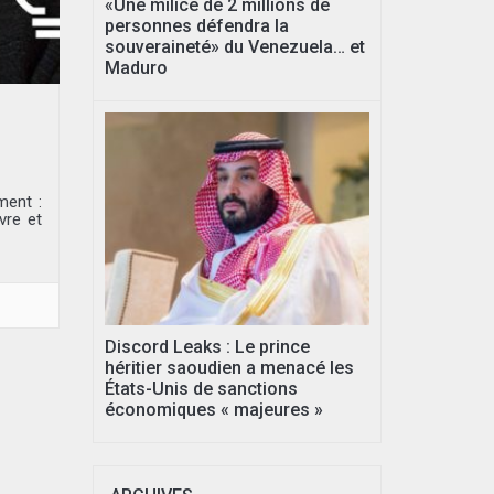
«Une milice de 2 millions de
personnes défendra la
souveraineté» du Venezuela… et
Maduro
ment :
vre et
Discord Leaks : Le prince
héritier saoudien a menacé les
États-Unis de sanctions
économiques « majeures »