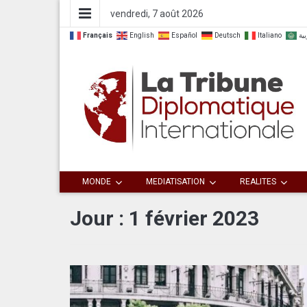
vendredi, 7 août 2026
Français
English
Español
Deutsch
Italiano
بية
Dialoguer pour agir ensemble
La Tribune
MONDE
MEDIATISATION
REALITES
Diplomatique
Jour :
1 février 2023
Internationale