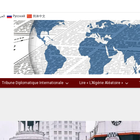
العر
Русский
简体中文
Tribune Diplomatique Internationale
Lire « L’Algérie Aléatoire »