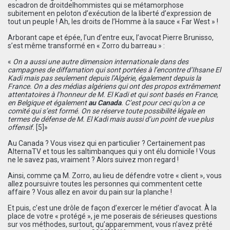
escadron de droitdelhommistes qui se métamorphose
subitement en peloton d’exécution de la liberté d’expression de
tout un peuple ! Ah, les droits de l’Homme à la sauce « Far West » !
Arborant cape et épée, l’un d’entre eux, l’avocat Pierre Brunisso,
s’est même transformé en « Zorro du barreau » :
«
On a aussi une autre dimension internationale dans des
campagnes de diffamation qui sont portées à l’encontre d’Ihsane El
Kadi mais pas seulement depuis l’Algérie, également depuis la
France. On a des médias algériens qui ont des propos extrêmement
attentatoires à l’honneur de M. El Kadi et qui sont basés en France,
en Belgique et également
au Canada
. C’est pour ceci qu’on a ce
comité qui s’est formé. On se réserve toute possibilité légale en
termes de défense de M. El Kadi mais aussi d’un point de vue plus
offensif.
[5]
»
Au Canada ? Vous visez qui en particulier ? Certainement pas
AlternaTV et tous les saltimbanques qui y ont élu domicile ! Vous
ne le savez pas, vraiment ? Alors suivez mon regard !
Ainsi, comme ça M. Zorro, au lieu de défendre votre « client », vous
allez poursuivre toutes les personnes qui commentent cette
affaire ? Vous allez en avoir du pain sur la planche !
Et puis, c’est une drôle de façon d’exercer le métier d’avocat. À la
place de votre « protégé », je me poserais de sérieuses questions
sur vos méthodes, surtout, qu’apparemment, vous n’avez prêté