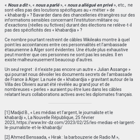
«
Nous a dit
», «
nous a parlé
», «
nous a allégué
en privé
», etc., ne
sont-elles pas des locutions spécifiques au « métier » de
« khabardji » ? Bavarder dans des chancelleries étrangères sur des
informations sensibles concernant l’institution militaire ou
d’exactions (réelles ou fictives) durant des élections ne relève-t-il
pas des spécificités des « khabardjia » ?
Ce nombre pourtant restreint de câbles Wikileaks montre à quel
point les accointances entre ces personnalités et l’ambassade
étasunienne à Alger sont évidentes. Une étude plus exhaustive
peut montrer que ces personnes ne sont pas les seules. Il en
existe malheureusement beaucoup d’autres.
Un seul regret : il n’existe pas encore un autre « Julian Assange »
qui pourrait nous dévoiler les documents secrets de l’ambassade
de France à Alger. La nuée de « khabardjia » gravitant autour de la
Villa des Oliviers aurait été révélée au grand jour et de
nombreuses « perles » auraient pu être lues dans les câbles
relatant leurs collaborations actives avec les diplomates français.
[1]
Madjid B., « Les médias et l’argent, le journaliste et le
khabardji », La Nouvelle République, 25 février
2023,
https://www.lnr-dz.com/2023/02/25/les-medias-et-largent-
le-journaliste-et-le-khabardji/
[2]
Ahmed Bensaada, « Hirak : la barbouzerie de Radio M »,