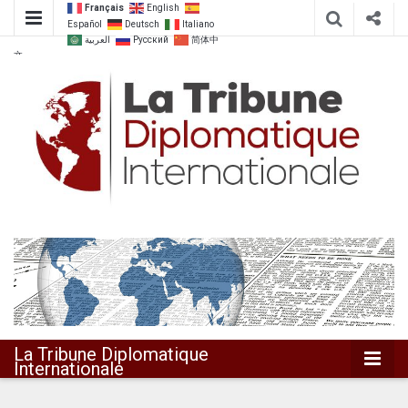
Français
English
Español
Deutsch
Italiano
العربية
Русский
简体中
文
Dialoguer pour agir ensemble
La Tribune
Diplomatique
Internationale
La Tribune Diplomatique
Internationale