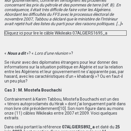
leur gouvernement, comme en témoignent les problèmes
concernant les prix du pétrole et des pommes de terre (réf. B). En
conséquence, il était très difficile de faire voter les Algériens.
Abordant les difficultés du FFS avec le processus électoral de
novembre 2007, Tabbou a déclaré que le ministère de l’Intérieur
avait rejeté huit des listes du parti pour des raisons politiques.
[
…
]
»
Cliquez ici pour lire le câble Wikileaks 07ALGIERS1695_a
«
Nous a dit
»? «
Lors d’une réunion
»?
Se réunir avec des diplomates étrangers pour leur donner des
informations sur la situation politique en Algérie et sur la relation
entre les Algériens et leur gouvernement ne s’apparente pas, par
hasard, avec les caractéristiques d’un « khabardji »? Ou en faut-il
un peu plus?
Cas 3 : M. Mostefa Bouchachi
Contrairement à Karim Tabbou, Mostefa Bouchachi est un des
« ténors autoproclamés du Hirak » dont j’ai longuement parlé dans
mon livre cité précédemment
[10]
. Son nom figure dans au moins
onze (11) câbles Wikileaks entre 2007 et 2009. Voici quelques
extraits.
Dans celui portant la référence
07ALGIERS892_a
et daté du
25