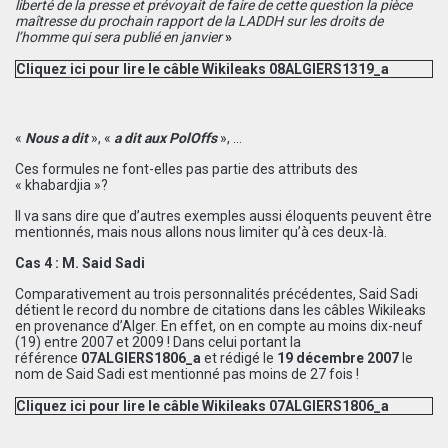
liberté de la presse et prévoyait de faire de cette question la pièce
maîtresse du prochain rapport de la LADDH sur les droits de
l’homme qui sera publié en janvier
»
Cliquez ici pour lire le câble Wikileaks 08ALGIERS1319_a
«
Nous a dit
», «
a dit aux PolOffs
», …
Ces formules ne font-elles pas partie des attributs des
« khabardjia »?
Il va sans dire que d’autres exemples aussi éloquents peuvent être
mentionnés, mais nous allons nous limiter qu’à ces deux-là.
Cas 4 : M. Said Sadi
Comparativement au trois personnalités précédentes, Said Sadi
détient le record du nombre de citations dans les câbles Wikileaks
en provenance d’Alger. En effet, on en compte au moins dix-neuf
(19) entre 2007 et 2009 ! Dans celui portant la
référence
07ALGIERS1806_a
et
rédigé le
19 décembre 2007
le
nom de Said Sadi est mentionné pas moins de 27 fois !
Cliquez ici pour lire le câble Wikileaks 07ALGIERS1806_a