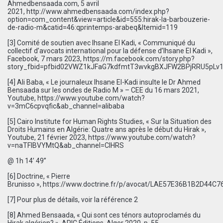
Ahmedbensaada.com, 5 avril
2021,
http://www.ahmedbensaada.com/index.php?
option=com_content&view=article&id=555:hirak-la-barbouzerie-
de-radio-m&catid=46:qprintemps-arabeq&Itemid=119
[3]
Comité de soutien avec Ihsane El Kadi, « Communiqué du
collectif d’avocats international pour la défense d’Ihsane El Kadi »,
Facebook, 7 mars 2023,
https://m.facebook.com/story.php?
story_fbid=pfbid02VWZ1kJFaG7kdfmtT3wvkgBXJFW2BPjRRU5pLv1
[4]
Ali Baba, « Le journaleux Ihsane El-Kadi insulte le Dr Ahmed
Bensaada sur les ondes de Radio M » – CEE du 16 mars 2021,
Youtube,
https://www.youtube.com/watch?
v=3mC6cpvqfic&ab_channel=alibaba
[5]
Cairo Institute for Human Rights Studies, « Sur la Situation des
Droits Humains en Algérie: Quatre ans après le début du Hirak »,
Youtube, 21 février 2023,
https://www.youtube.com/watch?
v=naTFIBVYMtQ&ab_channel=CIHRS
@ 1h 14’ 49’’
[6]
Doctrine, « Pierre
Brunisso »,
https://www.doctrine.fr/p/avocat/LAE57E36B1B2D44C
[7]
Pour plus de détails, voir la référence 2
[8]
Ahmed Bensaada, « Qui sont ces ténors autoproclamés du
Hirak algérien? », APIC Éditions, Alger 2020, p. 55