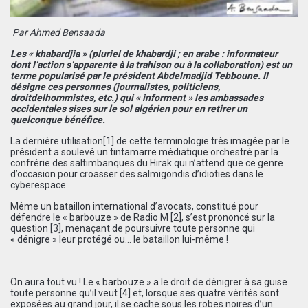
Par
Ahm
ed
Bensaada
Les « khabardjia » (pluriel de khabardji ; en arabe : informateur
dont l’action s’apparente à la trahison ou à la collaboration) est un
terme popularisé par le président Abdelmadjid Tebboune. Il
désigne ces personnes (journalistes, politiciens,
droitdelhommistes, etc.) qui « informent » les ambassades
occidentales sises sur le sol algérien pour en retirer un
quelconque bénéfice.
La dernière utilisation
[1]
de cette terminologie très imagée par le
président a soulevé un tintamarre médiatique orchestré par la
confrérie des saltimbanques du Hirak qui n’attend que ce genre
d’occasion pour croasser des salmigondis d’idioties dans le
cyberespace.
Même un bataillon international d’avocats, constitué pour
défendre le « barbouze » de Radio M
[2]
, s’est prononcé sur la
question
[3]
, menaçant de poursuivre toute personne qui
« dénigre » leur protégé ou… le bataillon lui-même !
On aura tout vu ! Le « barbouze » a le droit de dénigrer à sa guise
toute personne qu’il veut
[4]
et, lorsque ses quatre vérités sont
exposées au grand jour, il se cache sous les robes noires d’un