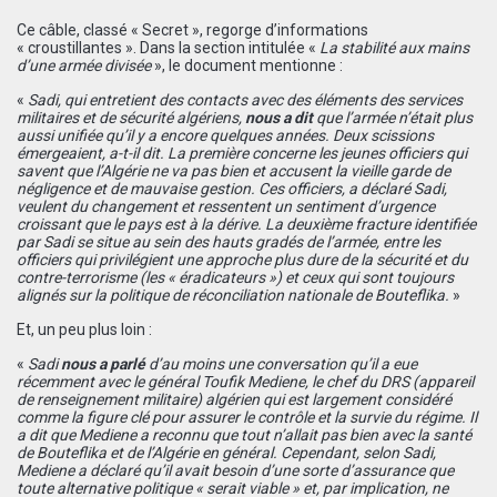
Ce câble, classé « Secret », regorge d’informations
« croustillantes ». Dans la section intitulée «
La stabilité aux mains
d’une armée divisée
», le document mentionne :
«
Sadi, qui entretient des contacts avec des éléments des services
militaires et de sécurité algériens,
nous a dit
que l’armée n’était plus
aussi unifiée qu’il y a encore quelques années. Deux scissions
émergeaient, a-t-il dit. La première concerne les jeunes officiers qui
savent que l’Algérie ne va pas bien et accusent la vieille garde de
négligence et de mauvaise gestion. Ces officiers, a déclaré Sadi,
veulent du changement et ressentent un sentiment d’urgence
croissant que le pays est à la dérive. La deuxième fracture identifiée
par Sadi se situe au sein des hauts gradés de l’armée, entre les
officiers qui privilégient une approche plus dure de la sécurité et du
contre-terrorisme (les « éradicateurs ») et ceux qui sont toujours
alignés sur la politique de réconciliation nationale de Bouteflika.
»
Et, un peu plus loin :
«
Sadi
nous a parlé
d’au moins une conversation qu’il a eue
récemment avec le général Toufik Mediene, le chef du DRS (appareil
de renseignement militaire) algérien qui est largement considéré
comme la figure clé pour assurer le contrôle et la survie du régime. Il
a dit que Mediene a reconnu que tout n’allait pas bien avec la santé
de Bouteflika et de l’Algérie en général. Cependant, selon Sadi,
Mediene a déclaré qu’il avait besoin d’une sorte d’assurance que
toute alternative politique « serait viable » et, par implication, ne