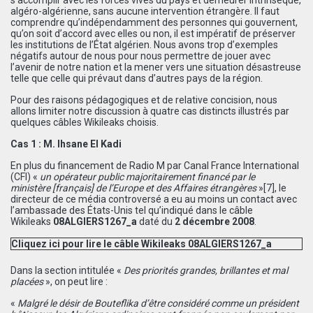
algéro-algérienne, sans aucune intervention étrangère. Il faut
comprendre qu’indépendamment des personnes qui gouvernent,
qu’on soit d’accord avec elles ou non, il est impératif de préserver
les institutions de l’État algérien. Nous avons trop d’exemples
négatifs autour de nous pour nous permettre de jouer avec
l’avenir de notre nation et la mener vers une situation désastreuse
telle que celle qui prévaut dans d’autres pays de la région.
Pour des raisons pédagogiques et de relative concision, nous
allons limiter notre discussion à quatre cas distincts illustrés par
quelques câbles Wikileaks choisis.
Cas 1 : M. Ihsane El Kadi
En plus du financement de Radio M par Canal France International
(CFI) «
un
opérateur public majoritairement financé par le
ministère
[
français
]
de l’Europe et des Affaires étrangères
»
[7]
, le
directeur de ce média controversé a eu au moins un contact avec
l’ambassade des États-Unis tel qu’indiqué dans le câble
Wikileaks
08ALGIERS1267_a
daté du
2 décembre 2008
.
Cliquez ici pour lire le câble Wikileaks 08ALGIERS1267_a
Dans la section intitulée «
Des priorités grandes, brillantes et mal
placées
», on peut lire :
«
Malgré le désir de Bouteflika d’être considéré comme un président