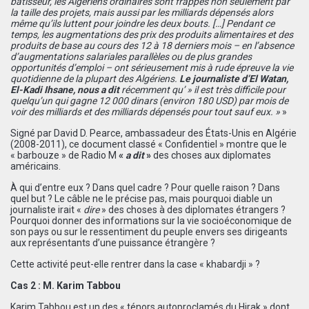
bâtisseur, les Algériens ordinaires sont frappés non seulement par
la taille des projets, mais aussi par les milliards dépensés alors
même qu’ils luttent pour joindre les deux bouts.
[
…
]
Pendant ce
temps, les augmentations des prix des produits alimentaires et des
produits de base au cours des 12 à 18 derniers mois – en l’absence
d’augmentations salariales parallèles ou de plus grandes
opportunités d’emploi – ont sérieusement mis à rude épreuve la vie
quotidienne de la plupart des Algériens.
Le journaliste d’El Watan,
El-Kadi Ihsane, nous a dit
récemment qu’ » il est très difficile pour
quelqu’un qui gagne 12 000 dinars (environ 180 USD) par mois de
voir des milliards et des milliards dépensés pour tout sauf eux. »
»
Signé par David D. Pearce, ambassadeur des États-Unis en Algérie
(2008-2011), ce document classé « Confidentiel » montre que le
« barbouze » de Radio M
«
a dit
»
des choses aux diplomates
américains.
À qui d’entre eux ? Dans quel cadre ? Pour quelle raison ? Dans
quel but ? Le câble ne le précise pas, mais pourquoi diable un
journaliste irait «
dire
» des choses à des diplomates étrangers ?
Pourquoi donner des informations sur la vie socioéconomique de
son pays ou sur le ressentiment du peuple envers ses dirigeants
aux représentants d’une puissance étrangère ?
Cette activité peut-elle rentrer dans la case « khabardji » ?
Cas 2 : M. Karim Tabbou
Karim Tabbou est un des « ténors autoproclamés du Hirak » dont