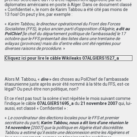
diplomates américains en poste à Alger. Dans ce document classé
« Confidentiel », le nom de Karim Tabbou a été cité pas moins de
13 fois! On peut y lire, par exemple :
«
Karim Tabbou, le directeur opérationnel du Front des Forces
Socialistes (FFS), le plus ancien parti d’opposition d’Algérie,
a dit
au
PolChief
[le chef du département politique de l’ambassade] le 17
octobre que le FFS présentait des listes dans une trentaine de
wilayas (provinces) mais dix d’entre elles ont été rejetées pour
diverses raisons de procédure.
»
Cliquez ici pour lire le câble Wikileaks 07ALGIERS1527_a
Alors M. Tabbou, «
dire
»
des choses au PolChief de l’ambassade
étasunienne juste après avoir été nommé à la tête du FFS, est-ce
légal? Ou peut-être non politique, non?
Et ce n’est pas tout: la scène s’est répétée le mois suivant comme
l’indique le câble
07ALGIERS1695_a
du
21 novembre 2007
qui, lui-
aussi, est classé « Confidentiel » :
«
Le coordinateur des élections locales pour le FFS et premier
secrétaire du parti,
Karim Tabbou, nous a dit lors d’une réunion le
14 novembre
[
2007
]
que la politique en Algérie était discréditée.
Tabbou a estimé qu’il existe une déconnexion entre les Algériens et