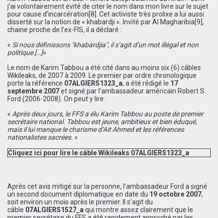
j’ai volontairement évité de citer le nom dans mon livre sur le sujet
pour cause d’incarcération
[8]
. Cet activiste très prolixe a lui aussi
disserté sur la notion de « khabardji ». Invité par Al Magharibia
[9]
,
chaine proche de l’ex-FIS, il a déclaré :
«
Si nous définissons ″khabardjia″, il s’agit d’un mot illégal et non
politique
[
…
]
»
Le nom de Karim Tabbou a été cité dans au moins six (6) câbles
Wikileaks, de 2007 à 2009. Le premier par ordre chronologique
porte la référence
07ALGIERS1323_a
, a été rédigé
le
17
septembre 2007
et signé par l’ambassadeur américain Robert S.
Ford (2006-2008). On peut y lire :
«
Après deux jours, le FFS a élu Karim Tabbou au poste de premier
secrétaire national. Tabbou est jeune, ambitieux et bien éduqué,
mais il lui manque le charisme d’Ait Ahmed et les références
nationalistes sacrées.
»
Cliquez ici pour lire le câble Wikileaks 07ALGIERS1323_a
Après cet avis mitigé sur la personne, l’ambassadeur Ford a signé
un second document diplomatique en date du
19 octobre 2007
,
soit environ un mois après le premier. Il s’agit du
câble
07ALGIERS1527_a
qui montre assez clairement que le
premier secrétaire du FFS a été rapidement approché par les