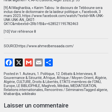
[9]
Al Magharibia, « Karim Tabou : le discours de Tebboune sera
inclus dans le dictionnaire de la laideur politique », Facebook, 3
mars 2023,
https://www.facebook.com/watch/?extid=WA-UNK-
UNK-UNK-AN_GK0T-
GK1C&mibextid=2Rb1fB&v=628521195782463
[10]
Voir référence 8
SOURCE
https://www.ahmedbensaada.com/
Facebook
X
Gmail
Email
Partager
Posted in
1. Auteurs
,
1. Politique
,
12. Débats & Interviews
,
8.
Gouvernance & Sécurité
,
Afrique
,
Afrique / Moyen-Orient
,
Algérie
,
Algérie
,
CULTURE
,
Droits & Libertés
,
ETATS membres de l'ONU
,
Europe
,
LE BIBLIOPHILE
,
Maghreb
,
Médias
,
MEDIATISATION
,
Relations internationales
,
Rencontres / Séminaires
Tagged
algerie
,
khabardjia
,
wikileaks
Laisser un commentaire