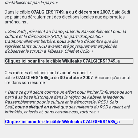
déstabiliserait pas le pays.
»
Dans le câble
07ALGIERS1749_a
du
6 décembre 2007
, Said Sadi
se plaint du déroulement des élections locales aux diplomates
américains :
«
Said Sadi, président au franc-parler du Rassemblement pour la
culture et la démocratie (RCD), un parti d’opposition
traditionnellement berbère,
nous a dit
le 3 décembre que des
représentants du RCD avaient été physiquement empêchés
d’observer le scrutin à Tébessa, Chlef et Collo.
»
Cliquez ici pour lire le câble Wikileaks 07ALGIERS1749_a
Ces mêmes élections sont évoquées dans le
câble
07ALGIERS1585_a
du
30 octobre 2007
. Voici ce qu’on peut
lire dans son résumé :
«
Dans ce qu’il décrit comme un effort pour limiter l’influence de son
parti à sa base historique dans la région de Kabylie, le leader du
Rassemblement pour la culture et la démocratie (RCD), Said
Sadi,
nous a allégué en privé
que des militants du RCD avaient été
intimidés, enlevés et, dans certains cas, torturés.
»
Cliquez ici pour lire le câble Wikileaks 07ALGIERS1585_a