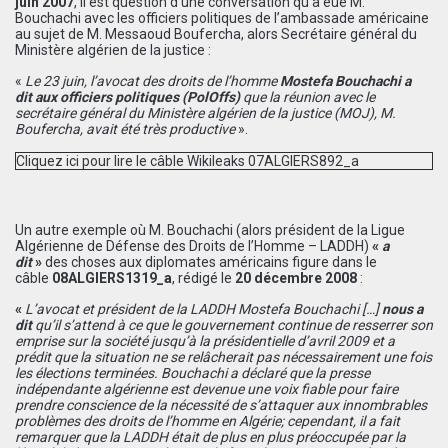
juin 2007
, il est question d’une conversation qu’a eue M.
Bouchachi avec les officiers politiques de l’ambassade américaine
au sujet de M. Messaoud Boufercha, alors Secrétaire général du
Ministère algérien de la justice :
«
Le 23 juin, l’avocat des droits de l’homme
Mostefa Bouchachi a
dit
aux officiers politiques (PolOffs)
que la réunion avec le
secrétaire général du Ministère algérien de la justice (MOJ), M.
Boufercha, avait été très productive
».
Cliquez ici pour lire le câble Wikileaks 07ALGIERS892_a
Un autre exemple où M. Bouchachi (alors président de la Ligue
Algérienne de Défense des Droits de l’Homme – LADDH)
«
a
dit
»
des choses aux diplomates américains figure dans le
câble
08ALGIERS1319_a
, rédigé le
20 décembre 2008
:
«
L’avocat et président de la LADDH Mostefa Bouchachi
[
…
]
nous a
dit
qu’il s’attend à ce que le gouvernement continue de resserrer son
emprise sur la société jusqu’à la présidentielle d’avril 2009 et a
prédit que la situation ne se relâcherait pas nécessairement une fois
les élections terminées. Bouchachi a déclaré que la presse
indépendante algérienne est devenue une voix fiable pour faire
prendre conscience de la nécessité de s’attaquer aux innombrables
problèmes des droits de l’homme en Algérie; cependant, il a fait
remarquer que la LADDH était de plus en plus préoccupée par la