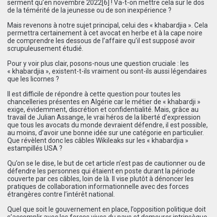
serment qu’en novembre 2022
[6]
! Va-t-on mettre cela sur le dos
de la témérité de la jeunesse ou de son inexpérience ?
Mais revenons à notre sujet principal, celui des « khabardjia ». Cela
permettra certainement à cet avocat en herbe et à la cape noire
de comprendre les dessous de l’affaire qu’il est supposé avoir
scrupuleusement étudié.
Pour y voir plus clair, posons-nous une question cruciale : les
« khabardjia », existent-t-ils vraiment ou sont-ils aussi légendaires
que les licornes ?
Il est difficile de répondre à cette question pour toutes les
chancelleries présentes en Algérie car le métier de « khabardji »
exige, évidemment, discrétion et confidentialité. Mais, grâce au
travail de Julian Assange, le vrai héros de la liberté d’expression
que tous les avocats du monde devraient défendre, il est possible,
au moins, d’avoir une bonne idée sur une catégorie en particulier.
Que révèlent donc les câbles Wikileaks sur les « khabardjia »
estampillés USA ?
Qu’on se le dise, le but de cet article n’est pas de cautionner ou de
défendre les personnes qui étaient en poste durant la période
couverte par ces câbles, loin de là. Il vise plutôt à dénoncer les
pratiques de collaboration informationnelle avec des forces
étrangères contre l’intérêt national.
Quel que soit le gouvernement en place, l’opposition politique doit
s’accomplir avec les forces vives du pays et demeurer intrinsèque,