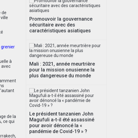
e de
 ville
Promouvoir la gouvernance
sécuritaire avec des
caractéristiques asiatiques
té
u
grenier
uelle à
Mali : 2021, année meurtrière
n avec
pour la mission onusienne la
plus dangereuse du monde
notamment
ons
d’autant
Le président tanzanien John
ge de la
Magufuli a-t-il été assassiné
, ce qui
pour avoir dénoncé la «
pandémie de Covid-19 » ?
arrakech,