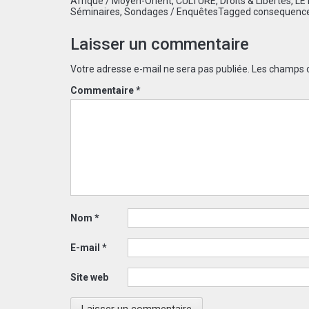
Afrique / Moyen-Orient
,
CULTURE
,
Droits & Libertés
,
LE
Séminaires
,
Sondages / Enquêtes
Tagged
consequenc
Laisser un commentaire
Votre adresse e-mail ne sera pas publiée.
Les champs o
Commentaire
*
Nom
*
E-mail
*
Site web