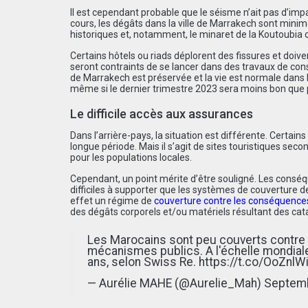
Il est cependant probable que le séisme n’ait pas d’imp
cours, les dégâts dans la ville de Marrakech sont mini
historiques et, notamment, le minaret de la Koutoubia 
Certains hôtels ou riads déplorent des fissures et doiv
seront contraints de se lancer dans des travaux de conso
de Marrakech est préservée et la vie est normale dans la 
même si le dernier trimestre 2023 sera moins bon que 
Le difficile accès aux assurances
Dans l’arrière-pays, la situation est différente. Certain
longue période. Mais il s’agit de sites touristiques se
pour les populations locales.
Cependant, un point mérite d’être souligné. Les conséq
difficiles à supporter que les systèmes de couverture de
effet un régime de
couverture contre les conséquenc
des dégâts corporels et/ou matériels résultant des cat
Les Marocains sont peu couverts contre l
mécanismes publics. A l'échelle mondiale
ans, selon Swiss Re.
https://t.co/OoZnlW
— Aurélie MAHE (@Aurelie_Mah)
Septemb