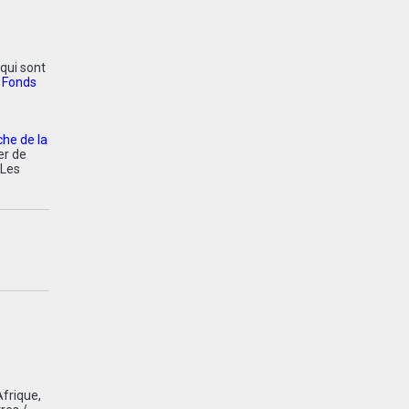
 qui sont
e
Fonds
che de la
er de
 Les
Afrique
,