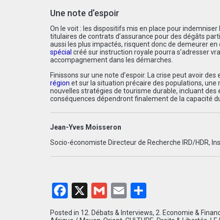
Une note d’espoir
On le voit : les dispositifs mis en place pour indemniser
titulaires de contrats d’assurance pour des dégâts parti
aussi les plus impactés, risquent donc de demeurer en d
spécial
créé sur instruction royale pourra s’adresser v
accompagnement dans les démarches.
Finissons sur une note d’espoir. La crise peut avoir des e
région
et sur la situation précaire des populations, une
nouvelles stratégies de tourisme durable, incluant des él
conséquences dépendront finalement de la capacité du
Jean-Yves Moisseron
Socio-économiste Directeur de Recherche IRD/HDR, Ins
Facebook
X
Gmail
Email
Partager
Posted in
12. Débats & Interviews
,
2. Economie & Finan