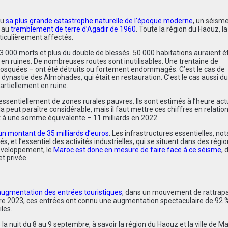
nu
sa plus grande catastrophe naturelle de l’époque moderne
, un séism
r au
tremblement de terre d’Agadir de 1960
. Toute la région du
Haouz
, la
ticulièrement affectés.
à 3 000 morts et plus du double de blessés. 50 000 habitations auraient é
 en ruines. De nombreuses routes sont inutilisables. Une trentaine de
mosquées – ont été détruits ou fortement endommagés. C’est le cas de
 dynastie des Almohades, qui était en restauration. C’est le cas aussi d
partiellement en ruine.
 essentiellement de zones rurales pauvres. Ils sont estimés à l’heure act
a peut paraître considérable, mais il faut mettre ces chiffres en relatio
nt à une somme équivalente – 11 milliards en 2022.
n montant de 35 milliards d’euros
. Les infrastructures essentielles, 
s, et l’essentiel des activités industrielles, qui se situent dans des régi
éveloppement, le
Maroc est donc en mesure de faire face à ce séisme
, 
et privée.
augmentation des entrées touristiques
, dans un mouvement de rattrapa
re 2023, ces entrées ont connu une augmentation spectaculaire de 92 %
les.
a nuit du 8 au 9 septembre, à savoir la région du Haouz et la ville de M