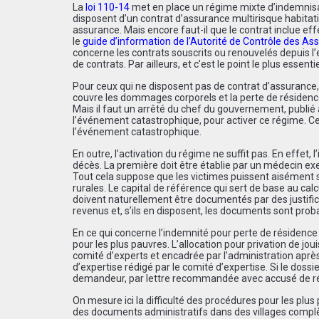
La
loi 110-14
met en place un régime mixte d’indemnisati
disposent d’un contrat d’assurance multirisque habitat
assurance. Mais encore faut-il que le contrat inclue ef
le
guide d’information de l’Autorité de Contrôle des As
concerne les contrats souscrits ou renouvelés depuis 
de contrats. Par ailleurs, et c’est le point le plus essen
Pour ceux qui ne disposent pas de contrat d’assurance, 
couvre les dommages corporels et la perte de résidence p
Mais il faut un arrêté du chef du gouvernement, publié 
l’événement catastrophique, pour activer ce régime. Cet 
l’événement catastrophique.
En outre, l’activation du régime ne suffit pas. En effet, 
décès. La première doit être établie par un médecin exer
Tout cela suppose que les victimes puissent aisément s
rurales. Le capital de référence qui sert de base au ca
doivent naturellement être documentés par des justifica
revenus et, s’ils en disposent, les documents sont pr
En ce qui concerne l’indemnité pour perte de résidence 
pour les plus pauvres. L’allocation pour privation de jou
comité d’experts et encadrée par l’administration apr
d’expertise rédigé par le comité d’expertise. Si le dossi
demandeur, par lettre recommandée avec accusé de réce
On mesure ici la difficulté des procédures pour les plu
des documents administratifs dans des villages complèt