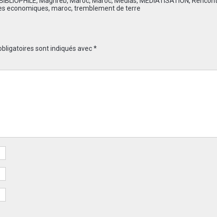
 BIBLIOPHILE
,
Maghreb
,
Maroc
,
Maroc
,
Médias
,
MEDIATISATION
,
Rencont
es economiques
,
maroc
,
tremblement de terre
bligatoires sont indiqués avec
*