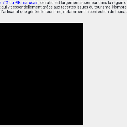
e 7 % du PIB marocain
, ce ratio est largement supérieur dans la région d
 qui vit essentiellement grâce aux recettes issues du tourisme. Nombre
 de l’artisanat que génère le tourisme, notamment la confection de tapis, 