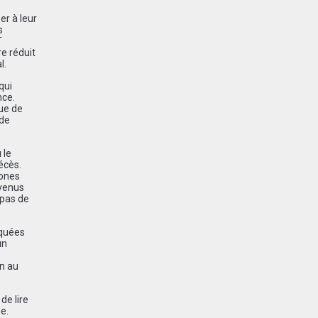
er à leur
s
T
e réduit
l.
qui
nce.
nue de
 de
 le
écès.
zones
evenus
 pas de
iquées
un
on au
de lire
e.