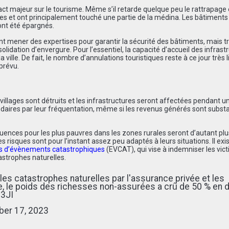
act majeur sur le tourisme. Même s’il retarde quelque peu le rattrapage
mes et ont principalement touché une partie de la médina. Les bâtiments
ont été épargnés.
ent mener des expertises pour garantir la sécurité des bâtiments, mais t
lidation d’envergure. Pour l’essentiel, la capacité d’accueil des infrast
ville. De fait, le nombre d’annulations touristiques reste à ce jour très l
prévu.
s villages sont détruits et les infrastructures seront affectées pendant u
condaires par leur fréquentation, même si les revenus générés sont substa
uences pour les plus pauvres dans les zones rurales seront d’autant plu
s risques sont pour l’instant assez peu adaptés à leurs situations. Il exi
es d’évènements catastrophiques
(EVCAT), qui vise à indemniser les vic
astrophes naturelles.
es catastrophes naturelles par l'assurance privée et les
, le poids des richesses non-assurées a crû de 50 % en d
i3JI
er 17, 2023