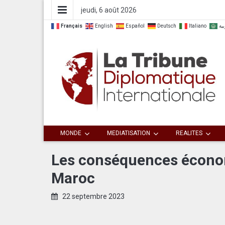
jeudi, 6 août 2026
Français
English
Español
Deutsch
Italiano
بية
Dialoguer pour agir ensemble
La Tribune
MONDE
MEDIATISATION
REALITES
Diplomatique
Les conséquences économ
Maroc
Internationale
22 septembre 2023