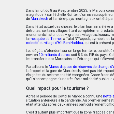
Dans la nuit du 8 au 9 septembre 2023, le Maroc a con
magnitude 7 sur l’échelle Richter, d’un niveau supérieu
de
Marrakech
et l’arrière-pays montagneux ont été par
Dans l’état actuel des choses, le bilan humain s’élève 
détruites, certains villages étant complètement réduits
monuments historiques – greniers villageois, ksours, 
la
mosquée de Tinme
l
, à Talat N’Yaqoub, symbole de la
collectif du village d’Aït Ben Haddou
, qui est à présent 
Les dégâts s’étendent sur un large territoire, constitué
environ
10 milliards d’euros
,
soit 8 % du PIB du pays. Cel
les transferts des Marocains de l’étranger, qui s’élève
Par ailleurs, le
Maroc dispose de réserves de change d’u
l’aéroport et la gare de Marrakech, n’ont pas été impacté
éloignées du séisme ont été épargnées. Grace à son d
qu’il s’accompagne d’une très forte solidarité publique 
Quel impact pour le tourisme ?
Après la période de Covid, le Maroc a connu une
nette 
situation antérieure à la pandémie. Au premier semest
était attendu après deux années particulièrement diffici
C’est d’autant plus important que la zone frappée dans l