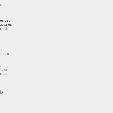
 en
rès peu
ructures
imité,
ne
ntiels
s
ste en
times
ix