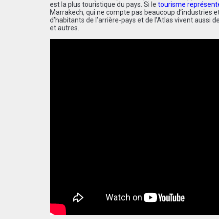
est la plus touristique du pays. Si le
tourisme représent
Marrakech, qui ne compte pas beaucoup d’industries et
d’habitants de l’arrière-pays et de l’Atlas vivent aussi
et autres.