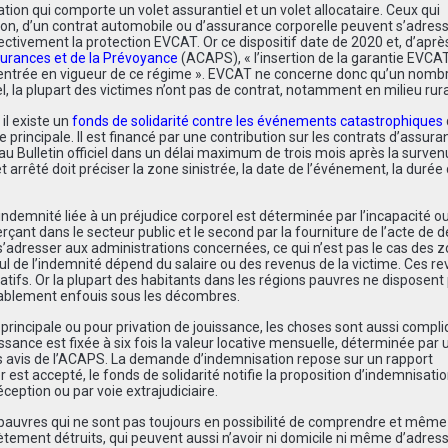
on qui comporte un volet assurantiel et un volet allocataire. Ceux qui
ion, d’un contrat automobile ou d’assurance corporelle peuvent s’adress
fectivement la protection EVCAT. Or ce dispositif date de 2020 et, d’aprè
surances et de la Prévoyance
(ACAPS), « l’insertion de la garantie EVCA
l’entrée en vigueur de ce régime ». EVCAT ne concerne donc qu’un nombr
tiel, la plupart des victimes n’ont pas de contrat, notamment en milieu rura
il existe un
fonds de solidarité contre les événements catastrophiques
rincipale. Il est financé par une contribution sur les contrats d’assura
au Bulletin officiel dans un délai maximum de trois mois après la surve
arrêté doit préciser la zone sinistrée, la date de l’événement, la durée
l’indemnité liée à un préjudice corporel est déterminée par l’incapacité ou
çant dans le secteur public et le second par la fourniture de l’acte de d
’adresser aux administrations concernées, ce qui n’est pas le cas des 
lcul de l’indemnité dépend du salaire ou des revenus de la victime. Ces r
tifs. Or la plupart des habitants dans les régions pauvres ne disposent
obablement enfouis sous les décombres.
principale ou pour privation de jouissance, les choses sont aussi compl
issance est fixée à six fois la valeur locative mensuelle, déterminée par 
ès avis de l’ACAPS. La demande d’indemnisation repose sur un rapport
er est accepté, le fonds de solidarité notifie la proposition d’indemnisati
ption ou par voie extrajudiciaire.
s pauvres qui ne sont pas toujours en possibilité de comprendre et même 
ement détruits, qui peuvent aussi n’avoir ni domicile ni même d’adress