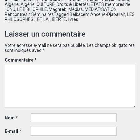
Algérie
,
Algérie
,
CULTURE
,
Droits & Libertés
,
ETATS membres de
l'ONU
,
LE BIBLIOPHILE
,
Maghreb
,
Médias
,
MEDIATISATION
,
Rencontres / Séminaires
Tagged
Belkacem Ahcene-Djaballah
,
LES
PHILOSOPHES... ET LA LIBERTÉ
,
livres
Laisser un commentaire
Votre adresse e-mail ne sera pas publiée.
Les champs obligatoires
sont indiqués avec
*
Commentaire
*
Nom
*
E-mail
*