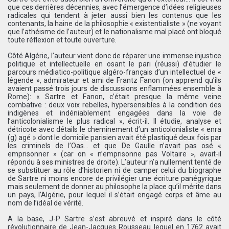
que ces derrières décennies, avec l’émergence d’idées religieuses
radicales qui tendent à jeter aussi bien les contenus que les
contenants, la haine de la philosophie « existentialiste » (ne voyant
que l’athéisme de l’auteur) et le nationalisme mal placé ont bloqué
toute réflexion et toute ouverture.
Côté Algérie, l’auteur vient donc de réparer une immense injustice
politique et intellectuelle en osant le pari (réussi) d’étudier le
parcours médiatico-politique algéro-français d’un intellectuel de «
légende », admirateur et ami de Frantz Fanon (on apprend qu’ils
avaient passé trois jours de discussions enflammées ensemble à
Rome): « Sartre et Fanon, c’était presque la même veine
combative : deux voix rebelles, hypersensibles à la condition des
indigènes et indéniablement engagées dans la voie de
l’anticolonialisme le plus radical », écrit-il. Il étudie, analyse et
détricote avec détails le cheminement d’un anticolonialiste « enra
(g) agé » dont le domicile parisien avait été plastiqué deux fois par
les criminels de l’Oas… et que De Gaulle n’avait pas osé «
emprisonner » (car on « n’emprisonne pas Voltaire », avait-il
répondu à ses ministres de droite). L’auteur n’a nullement tenté de
se substituer au rôle d’historien ni de camper celui du biographe
de Sartre ni moins encore de privilégier une écriture panégyrique
mais seulement de donner au philosophe la place qu’il mérite dans
un pays, l’Algérie, pour lequel il s’était engagé corps et âme au
nom de l’idéal de vérité.
A la base, J-P Sartre s’est abreuvé et inspiré dans le côté
révolutionnaire de Jean-Jacques Rousseau lequel en 1762 avait