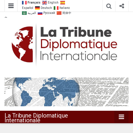
Français
English
Español
Deutsch
Italiano
العربية
Русский
简体中
文
Dialoguer pour agir ensemble
La Tribune
Diplomatique
Internationale
La Tribune Diplomatique
Internationale