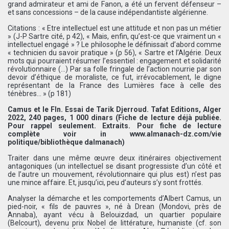
grand admirateur et ami de Fanon, a été un fervent défenseur –
et sans concessions – de la cause indépendantiste algérienne.
Citations : « Etre intellectuel est une attitude et non pas un métier
» (J-P Sartre cité, p 42), « Mais, enfin, qu’est-ce que vraiment un «
intellectuel engagé » ? Le philosophe le définissait d’abord comme
« technicien du savoir pratique » (p 56), « Sartre et l’Algérie. Deux
mots qui pourraient résumer l’essentiel : engagement et solidarité
révolutionnaire (…) Par sa folle fringale de l’action nourrie par son
devoir d’éthique de moraliste, ce fut, irrévocablement, le digne
représentant de la France des Lumières face à celle des
ténèbres… » (p 181)
Camus et le Fln. Essai de Tarik Djerroud. Tafat Editions, Alger
2022, 240 pages, 1 000 dinars (Fiche de lecture déjà publiée.
Pour rappel seulement. Extraits. Pour fiche de lecture
complète voir in www.almanach-dz.com/vie
politique/bibliothèque dalmanach)
Traiter dans une même œuvre deux itinéraires objectivement
antagoniques (un intellectuel se disant progressiste d’un côté et
de l’autre un mouvement, révolutionnaire qui plus est) n’est pas
une mince affaire. Et, jusqu’ici, peu d’auteurs s’y sont frottés.
Analyser la démarche et les comportements d’Albert Camus, un
pied-noir, « fils de pauvres », né à Drean (Mondovi, près de
Annaba), ayant vécu à Belouizdad, un quartier populaire
(Belcourt), devenu prix Nobel de littérature, humaniste (cf. son