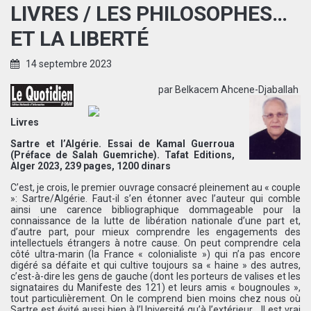
LIVRES / LES PHILOSOPHES…
ET LA LIBERTÉ
14 septembre 2023
par Belkacem Ahcene-Djaballah
Livres
Sartre et l’Algérie. Essai de Kamal Guerroua
(Préface de Salah Guemriche). Tafat Editions,
Alger 2023, 239 pages, 1200 dinars
C’est, je crois, le premier ouvrage consacré pleinement au « couple
»: Sartre/Algérie. Faut-il s’en étonner avec l’auteur qui comble
ainsi une carence bibliographique dommageable pour la
connaissance de la lutte de libération nationale d’une part et,
d’autre part, pour mieux comprendre les engagements des
intellectuels étrangers à notre cause. On peut comprendre cela
côté ultra-marin (la France « colonialiste ») qui n’a pas encore
digéré sa défaite et qui cultive toujours sa « haine » des autres,
c’est-à-dire les gens de gauche (dont les porteurs de valises et les
signataires du Manifeste des 121) et leurs amis « bougnoules »,
tout particulièrement. On le comprend bien moins chez nous où
Sartre est évité aussi bien à l’Université qu’à l’extérieur… Il est vrai