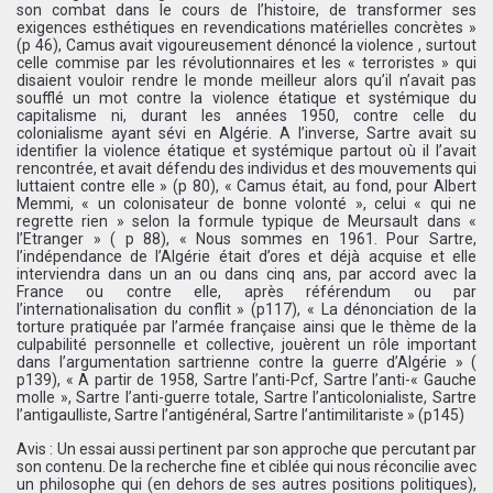
son combat dans le cours de l’histoire, de transformer ses
exigences esthétiques en revendications matérielles concrètes »
(p 46), Camus avait vigoureusement dénoncé la violence , surtout
celle commise par les révolutionnaires et les « terroristes » qui
disaient vouloir rendre le monde meilleur alors qu’il n’avait pas
soufflé un mot contre la violence étatique et systémique du
capitalisme ni, durant les années 1950, contre celle du
colonialisme ayant sévi en Algérie. A l’inverse, Sartre avait su
identifier la violence étatique et systémique partout où il l’avait
rencontrée, et avait défendu des individus et des mouvements qui
luttaient contre elle » (p 80), « Camus était, au fond, pour Albert
Memmi, « un colonisateur de bonne volonté », celui « qui ne
regrette rien » selon la formule typique de Meursault dans «
l’Etranger » ( p 88), « Nous sommes en 1961. Pour Sartre,
l’indépendance de l’Algérie était d’ores et déjà acquise et elle
interviendra dans un an ou dans cinq ans, par accord avec la
France ou contre elle, après référendum ou par
l’internationalisation du conflit » (p117), « La dénonciation de la
torture pratiquée par l’armée française ainsi que le thème de la
culpabilité personnelle et collective, jouèrent un rôle important
dans l’argumentation sartrienne contre la guerre d’Algérie » (
p139), « A partir de 1958, Sartre l’anti-Pcf, Sartre l’anti-« Gauche
molle », Sartre l’anti-guerre totale, Sartre l’anticolonialiste, Sartre
l’antigaulliste, Sartre l’antigénéral, Sartre l’antimilitariste » (p145)
Avis : Un essai aussi pertinent par son approche que percutant par
son contenu. De la recherche fine et ciblée qui nous réconcilie avec
un philosophe qui (en dehors de ses autres positions politiques),