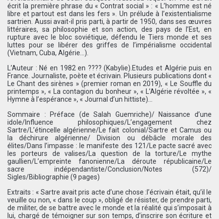
écrit la première phrase du « Contrat social » : « L’homme est né
libre et partout est dans les fers ». Un prélude à l’existentialisme
sartrien. Aussi avait-il pris parti, à partir de 1950, dans ses œuvres
littéraires, sa philosophie et son action, des pays de l’Est, en
rupture avec le bloc soviétique, défendu le Tiers monde et ses
luttes pour se libérer des griffes de l’impérialisme occidental
(Vietnam, Cuba, Algérie…).
L’Auteur : Né en 1982 en ???? (Kabylie).Etudes et Algérie puis en
France. Journaliste, poète et écrivain. Plusieurs publications dont «
Le Chant des sirènes » (premier roman en 2019), « Le Souffle du
printemps », « La contagion du bonheur », « L’Algérie révoltée », «
Hymne à l’espérance », « Journal d’un hittiste)…
Sommaire : Préface (de Salah Guemriche)/ Naissance d’une
idole/Influence philosophiques/L’engagement chez
Sartre/L’étincelle algérienne/Le fait colonial/Sartre et Camus ou
la déchirure algérienne/ Division ou débâcle morale des
élites/Dans l’impasse : le manifeste des 121/Le pacte sacré avec
les porteurs de valises/La question de la torture/Le mythe
gaullien/L’empreinte fanonienne/La déroute républicaine/Le
sacre indépendantiste/Conclusion/Notes (572)/
Sigles/Bibliographie (9 pages)
Extraits : « Sartre avait pris acte d’une chose :l’écrivain était, qu’il le
veuille ou non, « dans le coup », obligé de résister, de prendre parti,
de militer, de se battre avec le monde et la réalité qui s’imposait à
lui, chargé de témoigner sur son temps, d’inscrire son écriture et