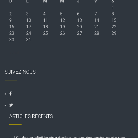
D
L
M
M
J
V
S
1
2
3
4
5
6
7
8
9
10
11
12
13
14
15
16
17
18
19
20
21
22
23
24
25
26
27
28
29
30
31
« Juil
SUIVEZ-NOUS
ARTICLES RÉCENTS
LG : des publicités cinq étoiles, un service après-vente une