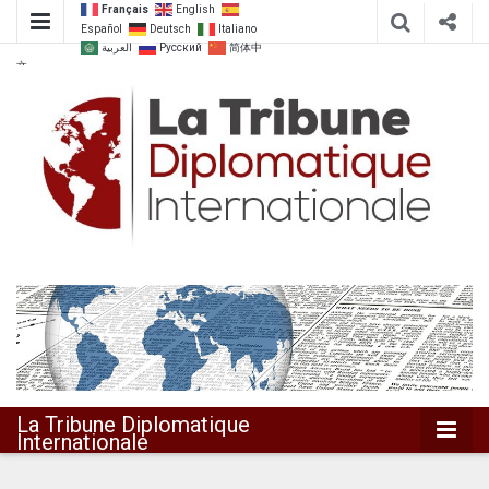
Français
English
Español
Deutsch
Italiano
العربية
Русский
简体中
文
Dialoguer pour agir ensemble
La Tribune
Diplomatique
Internationale
La Tribune Diplomatique
Internationale