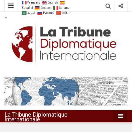
Français
English
Español
Deutsch
Italiano
العربية
Русский
简体中
文
Dialoguer pour agir ensemble
La Tribune
Diplomatique
Internationale
La Tribune Diplomatique
Internationale