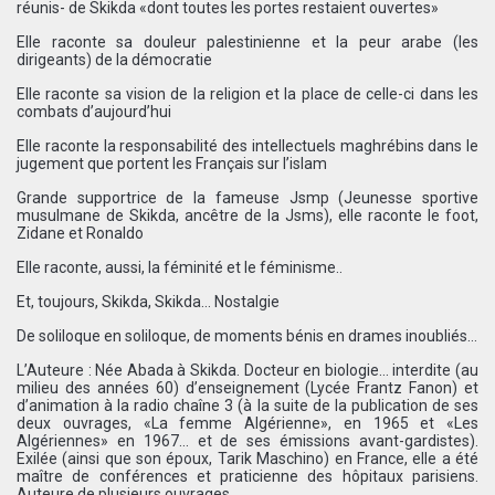
réunis- de Skikda «dont toutes les portes restaient ouvertes»
Elle raconte sa douleur palestinienne et la peur arabe (les
dirigeants) de la démocratie
Elle raconte sa vision de la religion et la place de celle-ci dans les
combats d’aujourd’hui
Elle raconte la responsabilité des intellectuels maghrébins dans le
jugement que portent les Français sur l’islam
Grande supportrice de la fameuse Jsmp (Jeunesse sportive
musulmane de Skikda, ancêtre de la Jsms), elle raconte le foot,
Zidane et Ronaldo
Elle raconte, aussi, la féminité et le féminisme..
Et, toujours, Skikda, Skikda… Nostalgie
De soliloque en soliloque, de moments bénis en drames inoubliés…
L’Auteure : Née Abada à Skikda. Docteur en biologie… interdite (au
milieu des années 60) d’enseignement (Lycée Frantz Fanon) et
d’animation à la radio chaîne 3 (à la suite de la publication de ses
deux ouvrages, «La femme Algérienne», en 1965 et «Les
Algériennes» en 1967… et de ses émissions avant-gardistes).
Exilée (ainsi que son époux, Tarik Maschino) en France, elle a été
maître de conférences et praticienne des hôpitaux parisiens.
Auteure de plusieurs ouvrages