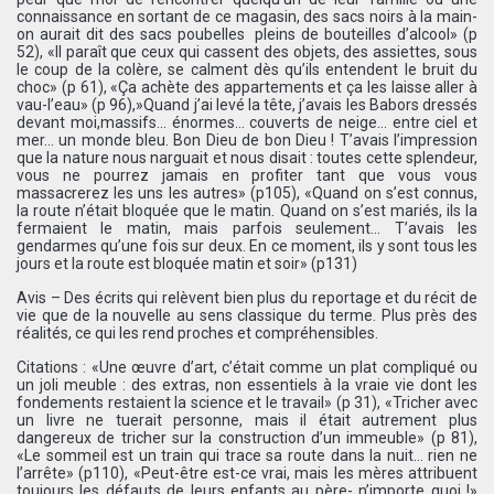
connaissance en sortant de ce magasin, des sacs noirs à la main-
on aurait dit des sacs poubelles  pleins de bouteilles d’alcool» (p
52), «Il paraît que ceux qui cassent des objets, des assiettes, sous
le coup de la colère, se calment dès qu’ils entendent le bruit du
choc» (p 61), «Ça achète des appartements et ça les laisse aller à
vau-l’eau» (p 96),»Quand j’ai levé la tête, j’avais les Babors dressés
devant moi,massifs… énormes… couverts de neige… entre ciel et
mer… un monde bleu. Bon Dieu de bon Dieu ! T’avais l’impression
que la nature nous narguait et nous disait : toutes cette splendeur,
vous ne pourrez jamais en profiter tant que vous vous
massacrerez les uns les autres» (p105), «Quand on s’est connus,
la route n’était bloquée que le matin. Quand on s’est mariés, ils la
fermaient le matin, mais parfois seulement… T’avais les
gendarmes qu’une fois sur deux. En ce moment, ils y sont tous les
jours et la route est bloquée matin et soir» (p131)
Avis – Des écrits qui relèvent bien plus du reportage et du récit de
vie que de la nouvelle au sens classique du terme. Plus près des
réalités, ce qui les rend proches et compréhensibles.
Citations : «Une œuvre d’art, c’était comme un plat compliqué ou
un joli meuble : des extras, non essentiels à la vraie vie dont les
fondements restaient la science et le travail» (p 31), «Tricher avec
un livre ne tuerait personne, mais il était autrement plus
dangereux de tricher sur la construction d’un immeuble» (p 81),
«Le sommeil est un train qui trace sa route dans la nuit… rien ne
l’arrête» (p110), «Peut-être est-ce vrai, mais les mères attribuent
toujours les défauts de leurs enfants au père- n’importe quoi !»