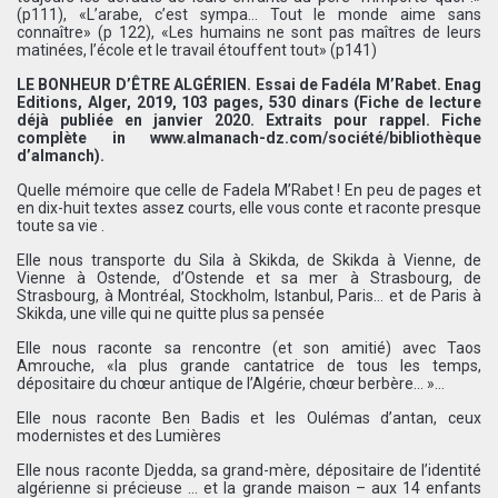
(p111), «L’arabe, c’est sympa… Tout le monde aime sans
connaître» (p 122), «Les humains ne sont pas maîtres de leurs
matinées, l’école et le travail étouffent tout» (p141)
LE BONHEUR D’ÊTRE ALGÉRIEN. Essai de Fadéla M’Rabet. Enag
Editions, Alger, 2019, 103 pages, 530 dinars (Fiche de lecture
déjà publiée en janvier 2020. Extraits pour rappel. Fiche
complète in www.almanach-dz.com/société/bibliothèque
d’almanch).
Quelle mémoire que celle de Fadela M’Rabet ! En peu de pages et
en dix-huit textes assez courts, elle vous conte et raconte presque
toute sa vie .
Elle nous transporte du Sila à Skikda, de Skikda à Vienne, de
Vienne à Ostende, d’Ostende et sa mer à Strasbourg, de
Strasbourg, à Montréal, Stockholm, Istanbul, Paris… et de Paris à
Skikda, une ville qui ne quitte plus sa pensée
Elle nous raconte sa rencontre (et son amitié) avec Taos
Amrouche, «la plus grande cantatrice de tous les temps,
dépositaire du chœur antique de l’Algérie, chœur berbère… »…
Elle nous raconte Ben Badis et les Oulémas d’antan, ceux
modernistes et des Lumières
Elle nous raconte Djedda, sa grand-mère, dépositaire de l’identité
algérienne si précieuse … et la grande maison – aux 14 enfants