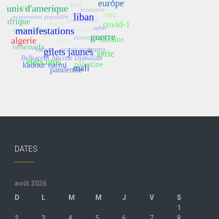
DATES
août 2026
D
L
M
M
J
V
S
1
2
3
4
5
6
7
8