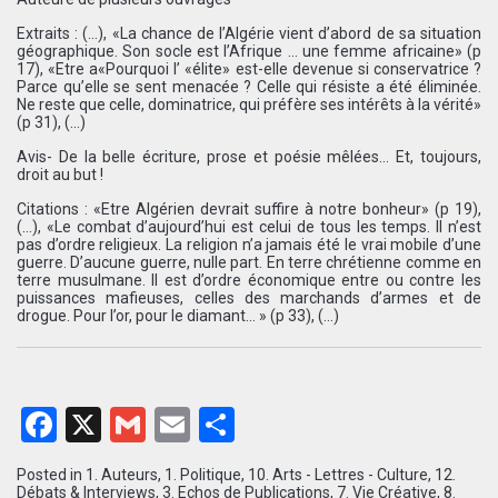
Extraits : (…), «La chance de l’Algérie vient d’abord de sa situation
géographique. Son socle est l’Afrique … une femme africaine» (p
17), «Etre a«Pourquoi l’ «élite» est-elle devenue si conservatrice ?
Parce qu’elle se sent menacée ? Celle qui résiste a été éliminée.
Ne reste que celle, dominatrice, qui préfère ses intérêts à la vérité»
(p 31), (…)
Avis- De la belle écriture, prose et poésie mêlées… Et, toujours,
droit au but !
Citations : «Etre Algérien devrait suffire à notre bonheur» (p 19),
(…), «Le combat d’aujourd’hui est celui de tous les temps. Il n’est
pas d’ordre religieux. La religion n’a jamais été le vrai mobile d’une
guerre. D’aucune guerre, nulle part. En terre chrétienne comme en
terre musulmane. Il est d’ordre économique entre ou contre les
puissances mafieuses, celles des marchands d’armes et de
drogue. Pour l’or, pour le diamant… » (p 33), (…)
Facebook
X
Gmail
Email
Partager
Posted in
1. Auteurs
,
1. Politique
,
10. Arts - Lettres - Culture
,
12.
Débats & Interviews
,
3. Echos de Publications
,
7. Vie Créative
,
8.