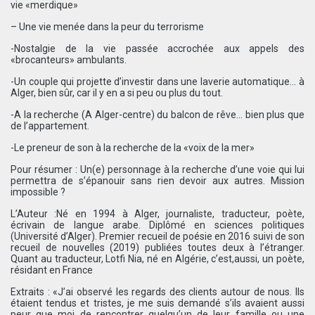
vie «merdique»
– Une vie menée dans la peur du terrorisme
-Nostalgie de la vie passée accrochée aux appels des
«brocanteurs» ambulants.
-Un couple qui projette d’investir dans une laverie automatique… à
Alger, bien sûr, car il y en a si peu ou plus du tout.
-A la recherche (A Alger-centre) du balcon de rêve… bien plus que
de l’appartement.
-Le preneur de son à la recherche de la «voix de la mer»
Pour résumer : Un(e) personnage à la recherche d’une voie qui lui
permettra de s’épanouir sans rien devoir aux autres. Mission
impossible ?
L’Auteur :Né en 1994 à Alger, journaliste, traducteur, poète,
écrivain de langue arabe. Diplômé en sciences politiques
(Université d’Alger). Premier recueil de poésie en 2016 suivi de son
recueil de nouvelles (2019) publiées toutes deux à l’étranger.
Quant au traducteur, Lotfi Nia, né en Algérie, c’est,aussi, un poète,
résidant en France
Extraits : «J’ai observé les regards des clients autour de nous. Ils
étaient tendus et tristes, je me suis demandé s’ils avaient aussi
peur que moi de rencontrer quelqu’un de leur famille ou une