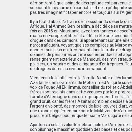
démontrent à quel point de décrépitude est parvenu le règ
secouent le royaume du cannabis et de la pédophilie so
pas très imaginatif : taper encore et toujours sur l’Algér
Il y a tout d’abord l’affaire de l’«Escobar du désert» q
Afrique, Haj Ahmed Ben Ibrahim, a décidé de se mettr
fois en 2015 en Mauritanie, avec trois tonnes de cocaï
maffia en Europe, et libéré, il a été arrêté une second
drogue dans des camions lui appartenant sur une aire d
narcotrafiquant, voyant que ses complices au Maroc ava
donner tous ceux qui trempaient dans le trafic de drogue
dizaines de personnes ont été soit entendues soit appr
renseignement extérieur de Mansouri, des ministres, 
policiers, un notaire et des dirigeants d’entreprises. T
de drogues dures au niveau international.
Vient ensuite le rififi entre la famille Azaitar et les 
Azaitar, les amis-amants de Mohammed VI qui le suivent
voix de Fouad Ali El-Himma, conseiller du roi, et d’Abd
frères sont rejoints dans cette «cause» par leur propre pè
famille d’Allemagne dans un regroupement familial à l’en
grand bruit, car les frères Azaitar sont bien décidés à 
l’argent à volonté, des montres de luxe, œuvres d’art, 
une raison supplémentaire pour le Makhzen de s’arracher
procureur belges pour enquêter sur le Marocgate ne su
Ajoutons à cela la volonté inébranlable de l’Armée de lib
son pilonnage massif et quotidien des bases et des pos