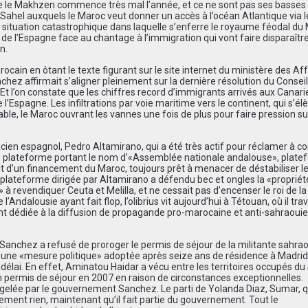
 le Makhzen commence très mal l’année, et ce ne sont pas ses basses
 Sahel auxquels le Maroc veut donner un accès à l’océan Atlantique via l
la situation catastrophique dans laquelle s’enferre le royaume féodal du
 de l’Espagne face au chantage à l’immigration qui vont faire disparaître
n.
cain en ôtant le texte figurant sur le site internet du ministère des Aff
ez affirmait s’aligner pleinement sur la dernière résolution du Conseil
 Et l’on constate que les chiffres record d’immigrants arrivés aux Canari
 l’Espagne. Les infiltrations par voie maritime vers le continent, qui s’él
le, le Maroc ouvrant les vannes une fois de plus pour faire pression su
ticien espagnol, Pedro Altamirano, qui a été très actif pour réclamer à co
ne plateforme portant le nom d’«Assemblée nationale andalouse», plat
ait d’un financement du Maroc, toujours prêt à menacer de déstabiliser l
 plateforme dirigée par Altamirano a défendu bec et ongles la «propriét
à revendiquer Ceuta et Melilla, et ne cessait pas d’encenser le roi de l
ndalousie ayant fait flop, l’olibrius vit aujourd’hui à Tétouan, où il trav
t dédiée à la diffusion de propagande pro-marocaine et anti-sahraouie,
 Sanchez a refusé de proroger le permis de séjour de la militante sahra
une «mesure politique» adoptée après seize ans de résidence à Madrid,
délai. En effet, Aminatou Haidar a vécu entre les territoires occupés d
 permis de séjour en 2007 en raison de circonstances exceptionnelles.
st gelée par le gouvernement Sanchez. Le parti de Yolanda Diaz, Sumar, q
tement rien, maintenant qu’il fait partie du gouvernement. Tout le