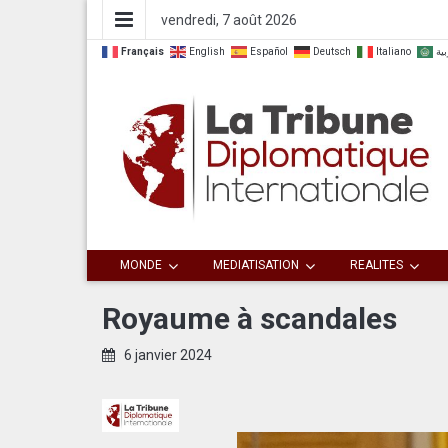
vendredi, 7 août 2026
Français
English
Español
Deutsch
Italiano
بية
Dialoguer pour agir ensemble
La Tribune
MONDE
MEDIATISATION
REALITES
Diplomatique
Royaume à scandales
Internationale
6 janvier 2024