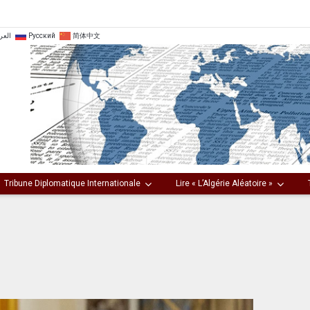
العر
Русский
简体中文
Tribune Diplomatique Internationale
Lire « L’Algérie Aléatoire »