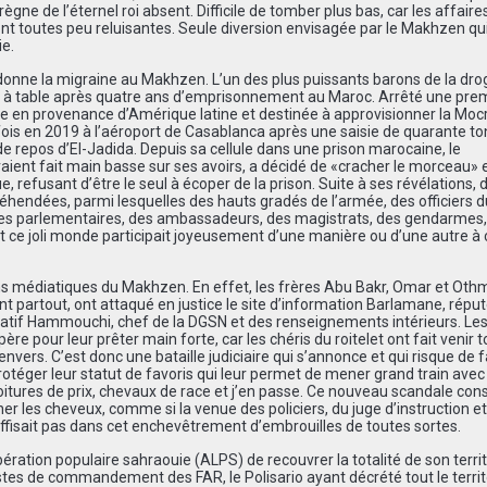
ne de l’éternel roi absent. Difficile de tomber plus bas, car les affaire
nt toutes peu reluisantes. Seule diversion envisagée par le Makhzen qui
ie.
ui donne la migraine au Makhzen. L’un des plus puissants barons de la dr
e à table après quatre ans d’emprisonnement au Maroc. Arrêté une pre
ne en provenance d’Amérique latine et destinée à approvisionner la Moc
e fois en 2019 à l’aéroport de Casablanca après une saisie de quarante t
e repos d’El-Jadida. Depuis sa cellule dans une prison marocaine, le
ient fait main basse sur ses avoirs, a décidé de «cracher le morceau» 
, refusant d’être le seul à écoper de la prison. Suite à ses révélations, 
éhendées, parmi lesquelles des hauts gradés de l’armée, des officiers d
des parlementaires, des ambassadeurs, des magistrats, des gendarmes,
out ce joli monde participait joyeusement d’une manière ou d’une autre à c
larbins médiatiques du Makhzen. En effet, les frères Abu Bakr, Omar et Ot
 partout, ont attaqué en justice le site d’information Barlamane, réputé
ellatif Hammouchi, chef de la DGSN et des renseignements intérieurs. Les
re pour leur prêter main forte, car les chéris du roitelet ont fait venir t
vers. C’est donc une bataille judiciaire qui s’annonce et qui risque de f
protéger leur statut de favoris qui leur permet de mener grand train avec
voitures de prix, chevaux de race et j’en passe. Ce nouveau scandale cons
 les cheveux, comme si la venue des policiers, du juge d’instruction et
ffisait pas dans cet enchevêtrement d’embrouilles de toutes sortes.
ération populaire sahraouie (ALPS) de recouvrer la totalité de son territ
tes de commandement des FAR, le Polisario ayant décrété tout le territ