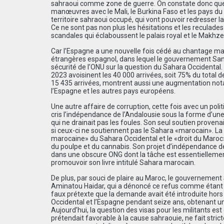
sahraoui comme zone de guerre. On constate donc que
manœuvres avec le Mali, le Burkina Faso et les pays du
territoire sahraoui occupé, qui vont pouvoir redresser 
Ce ne sont pas non plus les hésitations et les reculades
scandales qui éclaboussent le palais royal et le Makhze
Car l’Espagne a une nouvelle fois cédé au chantage maro
étrangères espagnol, dans lequel le gouvernement Sanch
sécurité de l’ONU sur la question du Sahara Occidental.
2023 avoisinent les 40 000 arrivées, soit 75% du total de
15 435 arrivées, montrent aussi une augmentation notab
l’Espagne et les autres pays européens.
Une autre affaire de corruption, cette fois avec un poli
cris l’indépendance de l’Andalousie sous la forme d’u
qui ne drainait pas les foules. Son seul soutien proven
si ceux-ci ne soutiennent pas le Sahara «marocain». La
marocaine» du Sahara Occidental et le «droit du Maroc» 
du poulpe et du cannabis. Son projet d’indépendance de l’A
dans une obscure ONG dont la tâche est essentiellemen
promouvoir son livre intitulé Sahara marocain.
De plus, par souci de plaire au Maroc, le gouvernement
Aminatou Haidar, qui a dénoncé ce refus comme étant 
faux prétexte que la demande avait été introduite hors 
Occidental et l’Espagne pendant seize ans, obtenant un
Aujourd’hui, la question des visas pour les militants e
prétendait favorable à la cause sahraouie, ne fait stric