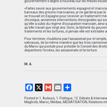
gouvernement s’aligne à nouveau sur les thèses bousbi
«Faites savoir aux gouvernements espagnol et marocain 
barreaux des prisons marocaines, je ne garderai pas le
se trouvait en Espagne pour recevoir un traitement méd
chronique, anciennes interventions chirurgicales qui so
qu’elle a subis du régime d’occupation marocain, ainsi 
qu’elle n’avait que vingt ans. Donc, la lâcheté du gou
traitements et les tortures, si jamais elle est extradée 
Pour terminer, n’oublions pas l’assassinat pur et simple
sahraouis, de la même manière que les trois camionneur
du Maroc qui postule pour présider le Conseil des droit
disparitions forcées, les assassinats et la torture.
M. A.
Facebook
X
Gmail
Email
Partager
Posted in
1. Auteurs
,
1. Politique
,
12. Débats & Intervie
Maghreb
,
Maroc
,
Médias
,
MEDIATISATION
,
Relations in