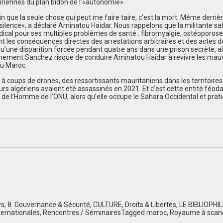
riennes du plan bidon de l’«autonomie».
que la seule chose qui peut me faire taire, c’est la mort. Même derrièr
 silence», a déclaré Aminatou Haidar. Nous rappelons que la militante s
ical pour ses multiples problèmes de santé : fibromyalgie, ostéoporose
nt les conséquences directes des arrestations arbitraires et des actes d
qu’une disparition forcée pendant quatre ans dans une prison secrète, a
vernement Sanchez risque de conduire Aminatou Haidar à revivre les mau
au Maroc.
, à coups de drones, des ressortissants mauritaniens dans les territoires
s algériens avaient été assassinés en 2021. Et c’est cette entité féod
s de l’Homme de l’ONU, alors qu’elle occupe le Sahara Occidental et prati
ws
,
8. Gouvernance & Sécurité
,
CULTURE
,
Droits & Libertés
,
LE BIBLIOPHI
ternationales
,
Rencontres / Séminaires
Tagged
maroc
,
Royaume à scan