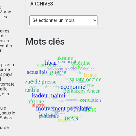
ARCHIVES
e
 Maroc.
Archives
 les
aires
 de
Mots clés
es en
èvent à
r
rps et à
eforme
es pays
é
a tomate,
aille
 et à
ouie
 sous le
u Sahara
ui se