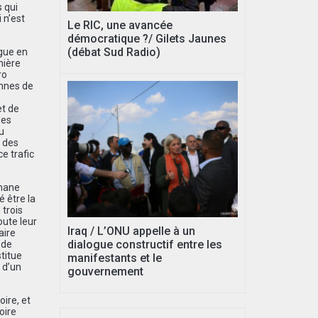
s qui
 n’est
Le RIC, une avancée
démocratique ?/ Gilets Jaunes
(débat Sud Radio)
ogue en
mière
ro
onnes de
et de
des
u
 des
e trafic
hmane
 être la
 trois
oute leur
Iraq / L’ONU appelle à un
aire
dialogue constructif entre les
 de
titue
manifestants et le
 d’un
gouvernement
oire, et
oire