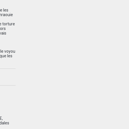
e les
ahraouie
e torture
lors
vais
ale voyou
que les
LE
,
dales