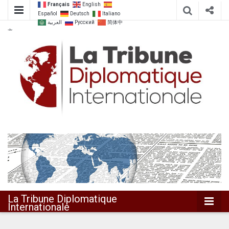
Français
English
Español
Deutsch
Italiano
العربية
Русский
简体中
文
Dialoguer pour agir ensemble
La Tribune
Diplomatique
Internationale
La Tribune Diplomatique
Internationale