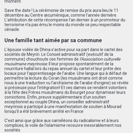
moment.
Save the date ! La cérémonie de remise du prix aura lieu le 11
décembre au Centre œcuménique, comme l’année dernière.
L’attribution de cette récompense l’an dernier à un promoteur du
terrorisme n’a pas ému le moins du monde ce peu respectable
cénacle.
Une famille tant aimée par sa commune
L’épouse voilée de Dhina s’active pour sa part dans le cartel des
sociétés de Meyrin. Le Conseil administratif (exécutif de la
commune) chouchoute ces femmes de
l’
Association culturelle
musulmane meyrinoise
. Il leur propose spontanément de la
nourriture hallal lors du repas annuel du cartel et leur prête des
locaux pour l’apprentissage de l’arabe. Une langue qui à défaut de
permettre la lecture du Coran (les musulmans ont droit comme
nous à une traduction vu l’archaïsme de l’arabe d’origine) se révèle
si précieuse pour l’intégration! Et ces dames se rendent volontiers
à la fête des Frères musulmans du Bourget pour dynamiser leurs
convictions. Enfin, preuve supplémentaire d’un soutien
exceptionnel au couple Dhina, un conseiller administratif
meyrinois a participé à une manifestation de soutien à Mourad
lorsqu’il a été brièvement arrêté en France
C’est ainsi que grâce aux caméléons du radicalisme et à leurs
complices, le voile de l’islamisme recouvre inexorablement nos
sociétés.