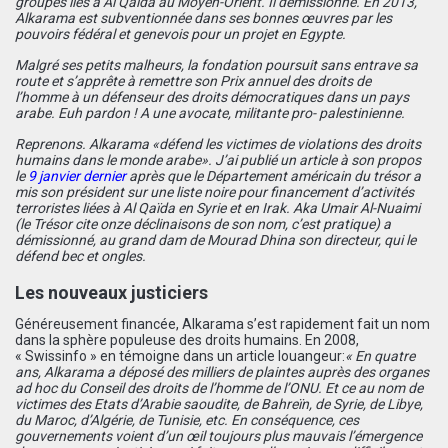
groupes liés à Al Qaïda au Moyen-Orient. Il démissionne. En 2013,
Alkarama est subventionnée dans ses bonnes œuvres par les
pouvoirs fédéral et genevois pour un projet en Egypte.
Malgré ses petits malheurs, la fondation poursuit sans entrave sa
route et s’apprête à remettre son Prix annuel des droits de
l’homme à un défenseur des droits démocratiques dans un pays
arabe. Euh pardon ! A une avocate, militante pro- palestinienne.
Reprenons. Alkarama «défend les victimes de violations des droits
humains dans le monde arabe». J’ai publié un article à son propos
le
9 janvier dernier
après que le Département américain du trésor a
mis son président sur une liste noire pour financement d’activités
terroristes liées à Al Qaïda en Syrie et en Irak. Aka Umair Al-Nuaimi
(le Trésor cite onze déclinaisons de son nom, c’est pratique) a
démissionné, au grand dam de Mourad Dhina son directeur, qui le
défend bec et ongles.
Les nouveaux justiciers
Généreusement financée, Alkarama s’est rapidement fait un nom
dans la sphère populeuse des droits humains. En 2008,
« Swissinfo » en témoigne dans un article louangeur:
«
En quatre
ans, Alkarama a déposé des milliers de plaintes auprès des organes
ad hoc du Conseil des droits de l’homme de l’ONU. Et ce au nom de
victimes des Etats d’Arabie saoudite, de Bahreïn, de Syrie, de Libye,
du Maroc, d’Algérie, de Tunisie, etc. En conséquence, ces
gouvernements voient d’un œil toujours plus mauvais l’émergence