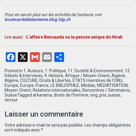
Pour en savoir plus sur les activités de l’auteure, voir
boulevarddelislamisme.blog.tdg.ch
Lire aussi :
L’affaire Bensaada ou la pensée unique du Hirak
Facebook
X
Gmail
Email
Partager
Posted in
1. Auteurs
,
1. Politique
,
11. Société & Environnement
,
12.
Débats & Interviews
,
9. Histoire
,
Afrique / Moyen-Orient
,
Algérie
,
Algérie
,
CULTURE
,
Droits & Libertés
,
ETATS membres de l'ONU
,
Europe
,
Europe
,
France
,
LE BIBLIOPHILE
,
Médias
,
MEDIATISATION
,
Moyen-Orient
,
Relations internationales
,
Rencontres / Séminaires
,
Suisse
Tagged
al karama
,
droits de l'homme
,
ong
,
prix
,
suisse
,
terreur
Laisser un commentaire
Votre adresse e-mail ne sera pas publiée.
Les champs obligatoires
sont indiqués avec
*