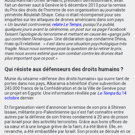
Abdul Rahman Omeir al-Naimi, président démissionnaire, avait
fait un dernier saut à Genève le 6 décembre 2013 pour la remise
du Prix des droits de l’homme de son organisation au journaliste
yéménite Abulelah Shaye. Celui-ci était récompensé pour ses
enquêtes sur les attaques de drones américains dans son pays.
«
Un lauréat controversé,
relate Le Temps
,
puisqu’il a publié,
quelques jours avant la cérémonie, un post sur sa page Facebook
faisant l’apologie du terrorisme et mettant en cause les «gangs juifs
qui contrôlent l’Amérique»
. Une déclaration que condamne Dhina,
mais qu’il relativise :
« il est dans une situation psychologique très
fragile. Nous nous sommes posé la question de lui retirer le prix,
mais nous avons estimé que son combat contre les drones était
plus important que ce post.»
Qui résiste aux défenseurs des droits humains ?
Munie du sésame «défense des droits humains» qui ouvre tant de
portes dans nos pays, Alkarama a bénéficié d’une subvention de
245.000 francs de la Confédération et de la Ville de Genève pour
un projet en Egypte. Une information révélée par
Le Temps
du 14
octobre
dernier.
Et l’organisation vient d’annoncer la remise de son prix à Shireen
Issawi, militante pro-Palestinienne qui s’est fait connaître entre
autres par la défense de son frères condamné à 20 ans de prison
par Israël pour des activités terroristes. Grâce aux bons offices de
sa sœur et à une longue grève de la faim, il a été libéré. Elle, en
revanche, a été embastillée par Israël. Son procès se déroule en ce