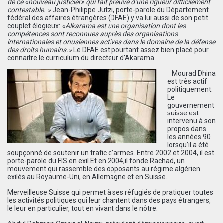
de ce «nouveau justicier» qui fait preuve d’une rigueur difficilement
contestable. »
Jean-Philippe Jutzi, porte-parole du Département
fédéral des affaires étrangères (DFAE) y va lui aussi de son petit
couplet élogieux:
«Alkarama est une organisation dont les
compétences sont reconnues auprès des organisations
internationales et onusiennes actives dans le domaine de la défense
des droits humains.»
Le DFAE est pourtant assez bien placé pour
connaitre le curriculum du directeur d’Akarama.
Mourad Dhina
est très actif
politiquement.
Le
gouvernement
suisse est
intervenu à son
propos dans
les années 90
lorsqu’il a été
soupçonné de soutenir un trafic d’armes. Entre 2002 et 2004, il est
porte-parole du FIS en exil.Et en 2004,il fonde Rachad, un
mouvement qui rassemble des opposants au régime algérien
exilés au Royaume-Uni, en Allemagne et en Suisse.
Merveilleuse Suisse qui permet à ses réfugiés de pratiquer toutes
les activités politiques qui leur chantent dans des pays étrangers,
le leur en particulier, tout en vivant dans le nôtre.