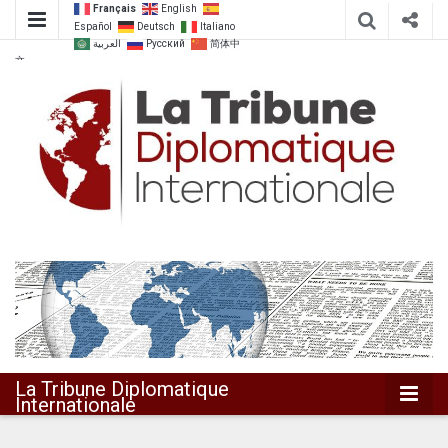
Français
English
Español
Deutsch
Italiano
العربية
Русский
简体中
文
Dialoguer pour agir ensemble
La Tribune
Diplomatique
Internationale
La Tribune Diplomatique
Internationale