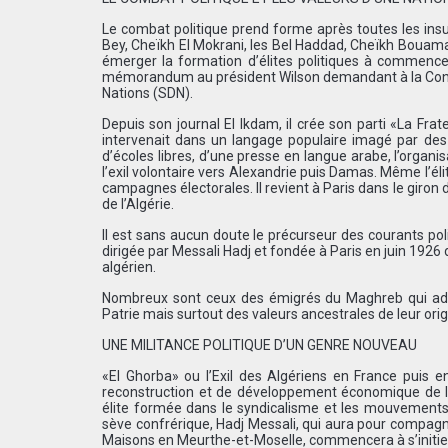
Le combat politique prend forme après toutes les ins
Bey, Cheïkh El Mokrani, les Bel Haddad, Cheïkh Bouamam
émerger la formation d’élites politiques à commencer
mémorandum au président Wilson demandant à la Confére
Nations (SDN).
Depuis son journal El Ikdam, il crée son parti «La Frat
intervenait dans un langage populaire imagé par des
d’écoles libres, d’une presse en langue arabe, l’organis
l’exil volontaire vers Alexandrie puis Damas. Même l’él
campagnes électorales. Il revient à Paris dans le giron
de l’Algérie.
Il est sans aucun doute le précurseur des courants polit
dirigée par Messali Hadj et fondée à Paris en juin 19
algérien.
Nombreux sont ceux des émigrés du Maghreb qui adhér
Patrie mais surtout des valeurs ancestrales de leur or
UNE MILITANCE POLITIQUE D’UN GENRE NOUVEAU
«El Ghorba» ou l’Exil des Algériens en France puis 
reconstruction et de développement économique de la
élite formée dans le syndicalisme et les mouvements
sève confrérique, Hadj Messali, qui aura pour compagne
Maisons en Meurthe-et-Moselle, commencera à s’initier 