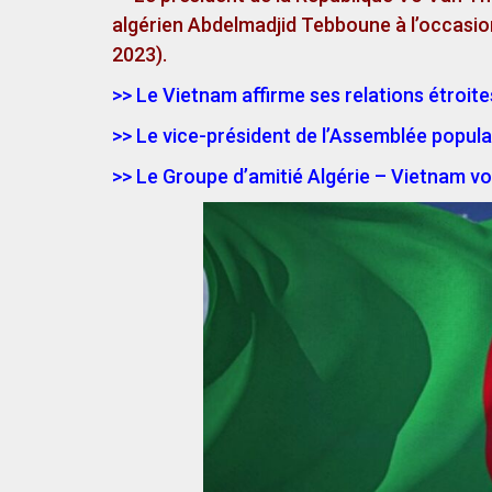
algérien Abdelmadjid Tebboune à l’occasio
2023).
>> Le Vietnam affirme ses relations étroite
>> Le vice-président de l’Assemblée popula
>> Le Groupe d’amitié Algérie – Vietnam voi