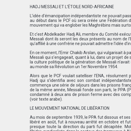
HADJ MESSALI ET L’ÉTOILE NORD-AFRICAINE
L’idée d’émancipation indépendantiste ne pouvait passer
au début dans le PCF où sera créée une Fédération des 
mouvement qui va englober les Maghrébins mais surtou
Et c’est Abdelkader Hadj Ali, membre du Comité exécutif
Messali dont ils seront les deux présents au nom de l’
qu’affilié à une confrérie ne pouvait admettre l’idée d’
En ce moment, l’Emir Chakib Arslan, qui vulgarisait à p
Messali qui s’engageait, quant à lui, dans un projet de
la culture politique de la génération de Messali n’ava
au monde sa Révolution un 1er Novembre 1954.
Alors que le PCF voulait satelliser l’ENA, résolument 
Hadj qui s’identifia avec son combat indépendantiste
commença une série de séjours dans les prisons frança
de la même année, Messali fonde son parti, le PPA (Pa
condamné à deux ans de prison ferme avec des compag
(voir texte arabe).
LE MOUVEMENT NATIONAL DE LIBÉRATION
Au mois de septembre 1939, le PPA fut dissous et ses 
libéré en août, fut à nouveau arrêté en octobre et f
presque toute la direction du parti fut décapitée. 