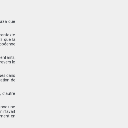
haza que
contexte
rs que la
uropéenne
 enfants,
ravers le
ques dans
uation de
, d’autre
ienne une
n n’avait
lement en