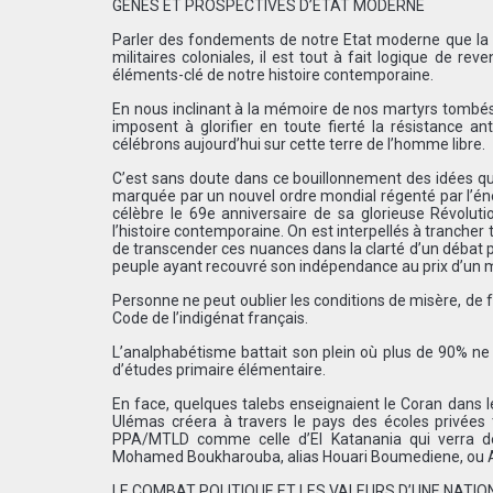
GÊNES ET PROSPECTIVES D’ÉTAT MODERNE
Parler des fondements de notre Etat moderne que la 
militaires coloniales, il est tout à fait logique de r
éléments-clé de notre histoire contemporaine.
En nous inclinant à la mémoire de nos martyrs tombés
imposent à glorifier en toute fierté la résistance an
célébrons aujourd’hui sur cette terre de l’homme libre.
C’est sans doute dans ce bouillonnement des idées que
marquée par un nouvel ordre mondial régenté par l’éner
célèbre le 69e anniversaire de sa glorieuse Révolut
l’histoire contemporaine. On est interpellés à trancher
de transcender ces nuances dans la clarté d’un débat p
peuple ayant recouvré son indépendance au prix d’un m
Personne ne peut oublier les conditions de misère, de f
Code de l’indigénat français.
L’analphabétisme battait son plein où plus de 90% ne f
d’études primaire élémentaire.
En face, quelques talebs enseignaient le Coran dans l
Ulémas créera à travers le pays des écoles privées te
PPA/MTLD comme celle d’El Katanania qui verra d
Mohamed Boukharouba, alias Houari Boumediene, ou Al
LE COMBAT POLITIQUE ET LES VALEURS D’UNE NATIO