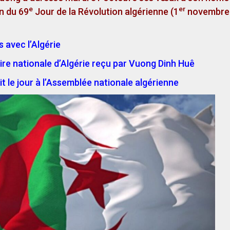
e
er
n du 69
Jour de la Révolution algérienne (1
novembre
s avec l’Algérie
ire nationale d’Algérie reçu par Vuong Dinh Huê
t le jour à l’Assemblée nationale algérienne