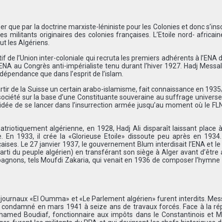
 que par la doctrine marxiste-léniniste pour les Colonies et donc s’insc
militants originaires des colonies françaises. L’Etoile nord- africain
t les Algériens.
 de l’Union inter-coloniale qui recruta les premiers adhérents à l’ENA 
ENA au Congrès anti-impérialiste tenu durant l’hiver 1927. Hadj Messal
indépendance que dans l’esprit de l’islam.
artir de la Suisse un certain arabo-islamisme, fait connaissance en 193
 société sur la base d’une Constituante souveraine au suffrage universel.
it idée de se lancer dans l’insurrection armée jusqu’au moment où le FL
patriotiquement algérienne, en 1928, Hadj Ali disparaît laissant place 
. En 1933, il crée la «Glorieuse Etoile» dissoute peu après en 1934
ises. Le 27 janvier 1937, le gouvernement Blum interdisait l’ENA et l
rti du peuple algérien) en transférant son siège à Alger avant d’être 
nons, tels Moufdi Zakaria, qui venait en 1936 de composer l’hymne 
journaux «El Oumma» et «Le Parlement algérien» furent interdits. Mess
ut condamné en mars 1941 à seize ans de travaux forcés. Face à la ré
Mohamed Boudiaf, fonctionnaire aux impôts dans le Constantinois et