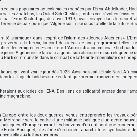
urrections populaires anticoloniales menées par l’Emir Abdelkader, H
a, les Zaâtchas, les Ouled Sidi Cheïkh…, toutes ces révoltes finissent 
 par l’Emir Khaled qui, dès avril 1919, avait envoyé dans le secret 
nce de paix pour que l’Algérie soit mise sous tutelle de la future So
ernité islamique» dans l’esprit de l’islam des «Jeunes Algériens». L’Em
 proverbes du terroir, lançant des idées de son programme telles : 
ation des émigrés en France, etc. L’Administration coloniale finit par lu
ite jeune Algérienne le lâcha craignant son charisme et son éloquence d
 du Parti communiste dans le combat de lutte anti-impérialiste de l’ind
iques qui vont voir le jour dès 1923. Ainsi naissait l’Etoile Nord-Africa
26 dans le sillage du bolchevisme en tant que premier mouvement indépe
aient aux idées de l’ENA. Des liens de solidarité ancrés dans l’amo
igine maghrébine.
en Europe entre les deux guerres, venus entreprendre les travaux pé
 Métropole sera le cadre d’une militance politique d’un genre nouve
 politiques d’Europe ouvrant les horizons d’un nationalisme moderne
 Emilie Bousquet, fille aînée d’un mineur anarchiste et syndicaliste d
avec elle aux luttes ouvrières.