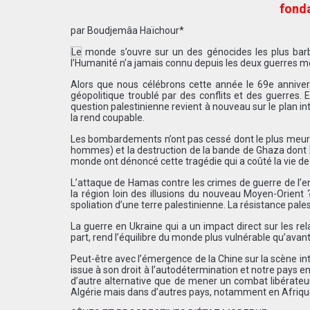
fonda
par Boudjemâa Haïchour*
Le monde s’ouvre sur un des génocides les plus bar
l’Humanité n’a jamais connu depuis les deux guerres m
Alors que nous célébrons cette année le 69e annive
géopolitique troublé par des conflits et des guerres.
question palestinienne revient à nouveau sur le plan i
la rend coupable.
Les bombardements n’ont pas cessé dont le plus meurtri
hommes) et la destruction de la bande de Ghaza dont l
monde ont dénoncé cette tragédie qui a coûté la vie de 
L’attaque de Hamas contre les crimes de guerre de l’ent
la région loin des illusions du nouveau Moyen-Orient 
spoliation d’une terre palestinienne. La résistance pales
La guerre en Ukraine qui a un impact direct sur les rel
part, rend l’équilibre du monde plus vulnérable qu’avant
Peut-être avec l’émergence de la Chine sur la scène in
issue à son droit à l’autodétermination et notre pays en 
d’autre alternative que de mener un combat libérateur
Algérie mais dans d’autres pays, notamment en Afriqu