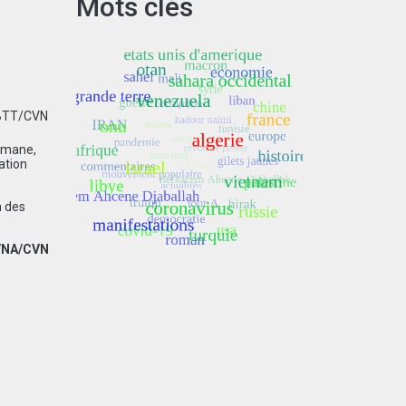
Mots clés
BTT/CVN
hmane,
ation
n des
VNA/CVN