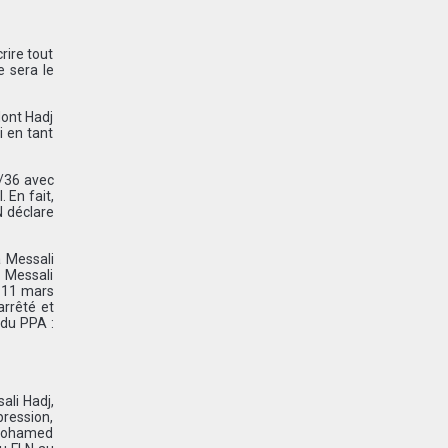
rire tout
e sera le
dont Hadj
i en tant
5/36 avec
 En fait,
N déclare
à Messali
. Messali
e 11 mars
arrêté et
du PPA :
ali Hadj,
pression,
 Mohamed