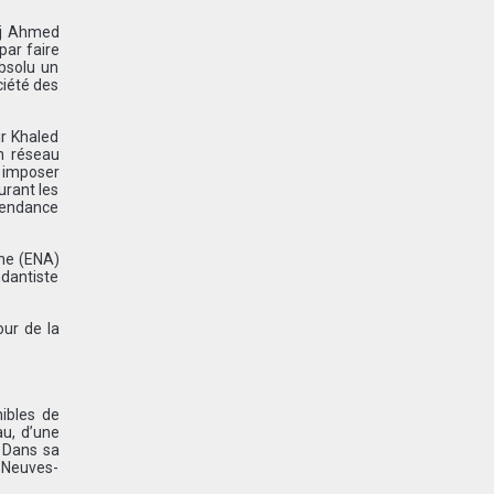
adj Ahmed
par faire
absolu un
ciété des
ir Khaled
un réseau
i imposer
urant les
épendance
ine (ENA)
ndantiste
ur de la
nibles de
au, d’une
. Dans sa
e Neuves-