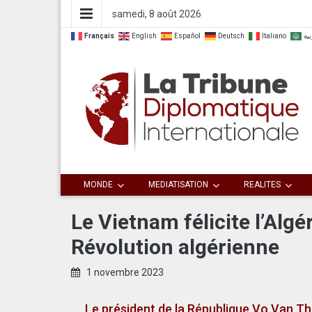
samedi, 8 août 2026
Français
English
Español
Deutsch
Italiano
بية
Dialoguer pour agir ensemble
La Tribune
MONDE
MEDIATISATION
REALITES
Diplomatique
Le Vietnam félicite l’Algé
Révolution algérienne
Internationale
1 novembre 2023
Le président de la République Vo Van T