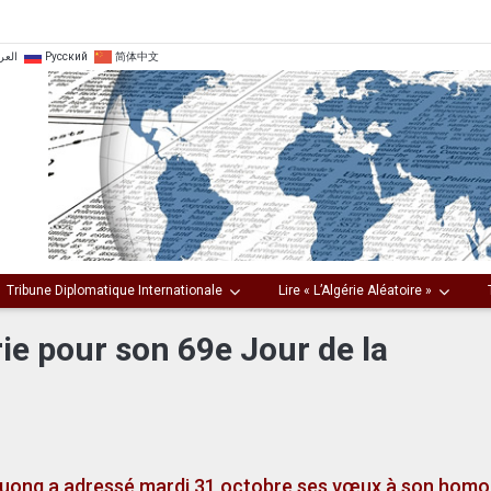
العر
Русский
简体中文
Tribune Diplomatique Internationale
Lire « L’Algérie Aléatoire »
rie pour son 69e Jour de la
huong a adressé mardi 31 octobre ses vœux à son hom