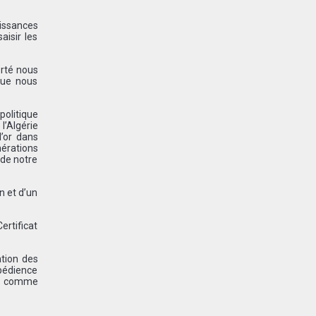
issances
aisir les
erté nous
 que nous
politique
l’Algérie
’or dans
nérations
 de notre
n et d’un
ertificat
ation des
obédience
at comme