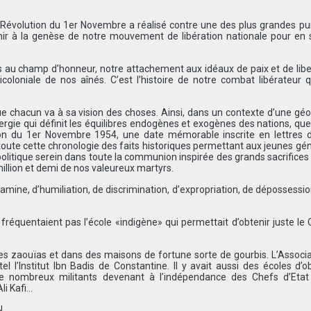
Révolution du 1er Novembre a réalisé contre une des plus grandes pu
evenir à la genèse de notre mouvement de libération nationale pour en s
 au champ d’honneur, notre attachement aux idéaux de paix et de lib
ticoloniale de nos aînés. C’est l’histoire de notre combat libérateur
 chacun va à sa vision des choses. Ainsi, dans un contexte d’une géo
gie qui définit les équilibres endogènes et exogènes des nations, que 
ion du 1er Novembre 1954, une date mémorable inscrite en lettres d
 toute cette chronologie des faits historiques permettant aux jeunes gé
olitique serein dans toute la communion inspirée des grands sacrifices
illion et demi de nos valeureux martyrs.
amine, d’humiliation, de discrimination, d’expropriation, de dépossessio
réquentaient pas l’école «indigène» qui permettait d’obtenir juste le C
es zaouïas et dans des maisons de fortune sorte de gourbis. L’Associ
l l’Institut Ibn Badis de Constantine. Il y avait aussi des écoles d’
e nombreux militants devenant à l’indépendance des Chefs d’Et
i Kafi…
N