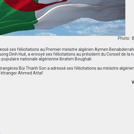
Photo: 
essé ses félicitations au Premier ministre algérien Aymen Benabderra
ong Dinh Huê, a envoyé ses félicitations au président du Conseil de la n
 populaire nationale algérienne Ibrahim Boughali.
trangères Bùi Thanh Son a adressé ses félicitations au ministre algérie
l’étranger Ahmed Attaf.