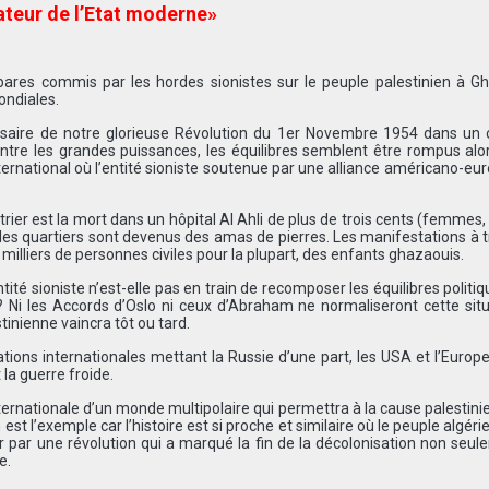
teur de l’Etat moderne»
bares commis par les hordes sionistes sur le peuple palestinien à G
ondiales.
rsaire de notre glorieuse Révolution du 1er Novembre 1954 dans un 
 Entre les grandes puissances, les équilibres semblent être rompus alo
nternational où l’entité sioniste soutenue par une alliance américano-e
er est la mort dans un hôpital Al Ahli de plus de trois cents (femmes,
es quartiers sont devenus des amas de pierres. Les manifestations à t
milliers de personnes civiles pour la plupart, des enfants ghazaouis.
ité sioniste n’est-elle pas en train de recomposer les équilibres politi
? Ni les Accords d’Oslo ni ceux d’Abraham ne normaliseront cette sit
tinienne vaincra tôt ou tard.
ations internationales mettant la Russie d’une part, les USA et l’Europe
 la guerre froide.
ternationale d’un monde multipolaire qui permettra à la cause palestin
est l’exemple car l’histoire est si proche et similaire où le peuple algérie
 par une révolution qui a marqué la fin de la décolonisation non seu
e.